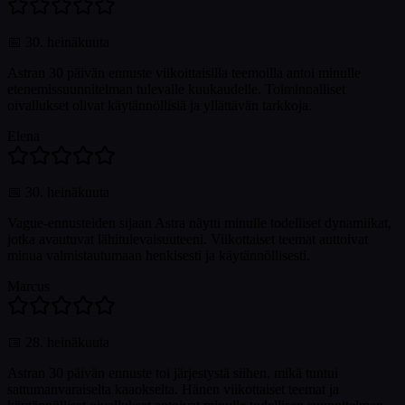
📅
30. heinäkuuta
Astran 30 päivän ennuste viikoittaisilla teemoilla antoi minulle
etenemissuunnitelman tulevalle kuukaudelle. Toiminnalliset
oivallukset olivat käytännöllisiä ja yllättävän tarkkoja.
Elena
📅
30. heinäkuuta
Vague-ennusteiden sijaan Astra näytti minulle todelliset dynamiikat,
jotka avautuvat lähitulevaisuuteeni. Viikottaiset teemat auttoivat
minua valmistautumaan henkisesti ja käytännöllisesti.
Marcus
📅
28. heinäkuuta
Astran 30 päivän ennuste toi järjestystä siihen, mikä tuntui
sattumanvaraiselta kaaokselta. Hänen viikottaiset teemat ja