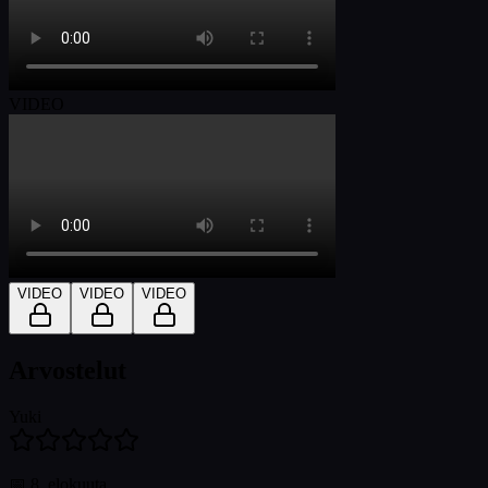
VIDEO
VIDEO
VIDEO
VIDEO
Arvostelut
Yuki
📅
8. elokuuta