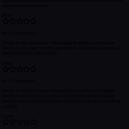
käytännölliset oivallukset antoivat minulle todellisen suunnitelman
seuraavaksi kuukaudeksi.
Priya
📅
25. heinäkuuta
Astran 30 päivän ennuste viikoittaisilla teemoilla antoi minulle
realistisen tiekartan tulevalle kuukaudelle. Käytännölliset vaiheet
olivat täsmälleen mitä tarvitsin.
Fatou
📅
23. heinäkuuta
Astran 30 päivän ennuste viikoittaisilla teemoilla antoi minulle
todellisen etenemissuunnitelman epämääräisen intuition sijaan.
Kunkin viikon toimintakelpoiset oivallukset ovat olleet yllättävän
tarkkoja.
Lucas