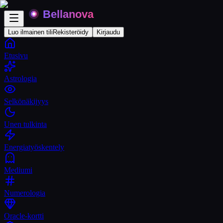
Luo ilmainen tili
Rekisteröidy
Kirjaudu
Etusivu
Astrologia
Selkönäkijyys
Unen tulkinta
Energiatyöskentely
Mediumi
Numerologia
Oracle-kortti