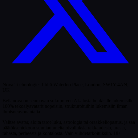
Nova Technologies Ltd 6 Waterloo Place, London, SW1Y 4AN,
UK
Bellanova on seuraavan sukupolven AI-alusta henkisille lukemisille:
100% tekoälyavatarit nopeisiin, strukturoituihin lukemisiin ilman
ihmisneuvonantajia.
Valitse avatar, aloita tarot-luku, astrologia tai oraakkeliopastus, ja saa
päätöksentekoon suuntautuneita oivalluksia rakkaudesta, urasta,
rahasta, perheestä ja kohtalosta.
Vain viihdetarkoituksiin. 18+