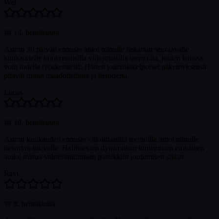
Wei
📅
14. heinäkuuta
Astran 30 päivän ennuste antoi minulle tiekartan seuraavalle
kuukaudelle konkreettisilla viikoittaisilla teemoilla, joiden kanssa
voin todella työskennellä. Hänen toimintakelpoiset näkemyksensä
pitävät minut maadoitettuna ja tietoisena.
Lucas
📅
10. heinäkuuta
Astran kuukauden ennuste viikoittaisilla teemoilla antoi minulle
tiekartan tulevalle. Hallitsevien dynamiikan tunteminen etukäteen
auttoi minua valmistautumaan paniikkiin joutumisen sijaan.
Ravi
📅
8. heinäkuuta