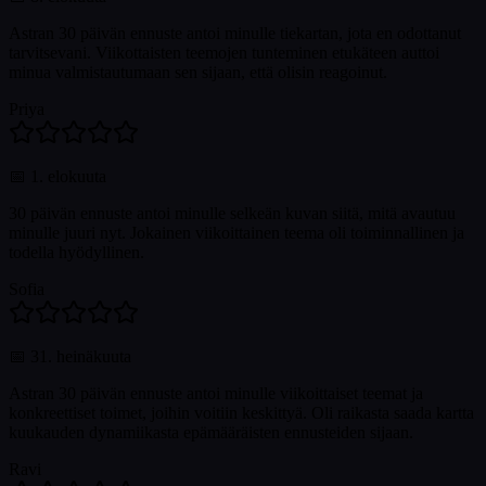
Astran 30 päivän ennuste antoi minulle tiekartan, jota en odottanut
tarvitsevani. Viikottaisten teemojen tunteminen etukäteen auttoi
minua valmistautumaan sen sijaan, että olisin reagoinut.
Priya
📅
1. elokuuta
30 päivän ennuste antoi minulle selkeän kuvan siitä, mitä avautuu
minulle juuri nyt. Jokainen viikoittainen teema oli toiminnallinen ja
todella hyödyllinen.
Sofia
📅
31. heinäkuuta
Astran 30 päivän ennuste antoi minulle viikoittaiset teemat ja
konkreettiset toimet, joihin voitiin keskittyä. Oli raikasta saada kartta
kuukauden dynamiikasta epämääräisten ennusteiden sijaan.
Ravi