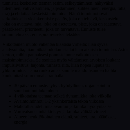
tunnistaa keskeisen teeman (esim. selkeyttäminen, näkyväksi
tuleminen, vahvistaminen, järjestäminen, suhteellinen, energia, raha,
ura) ja ehdottaa keskeistä toimintoa. Nämä toiminnot ovat
tarkoituksella yksinkertaisia: päätös, joka on tehtävä, keskustelu,
joka on avattava, raja, joka on asetettava, piste, joka on saatettava
päätökseen, prioriteetti, joka on turvattava. Ennuste tulee
suunnitelmaksi, ei inspiratiiviseksi tekstiksi.
Viikottainen muoto vähentää klassisia virheitä: liian syvää
analysointia, liian pitkää odottamista tai liian aikaista toimintaa. Astra
kertoo, mihin pannaksesi ponnistelunne vaikutuksen
maksimoimiseksi. Se osoittaa myös välttämisen arvoisen loukan:
impulsiivisuus, hajonta, turhasta riita, liian nopea lupaus tai
ylikuormitus. Tämä runko antaa sinulle mahdollisuuden hallita
kuukauttasi suuremmalla rauhalla.
30 päivän ennuste: lyhyt, hyödyllinen, organisointiin
suuntautunut lukeminen
4 viikottaista teemaa: selkeä dynamiikka joka viikolla
Avaintoiminnot: 1-2 yksinkertaista tekoa viikossa
Mahdollisuudet: mitä avautuu ja kuinka hyödyntää se
Varovaisuus: mitä kiristyy ja kuinka välttää virheet
Alueet: henkilökohtainen elämä, suhteet, ura, päätökset,
energia