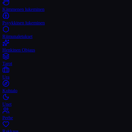
Kämmenen lukeminen
Psyykkinen lukeminen
Riimunaletukset
Henkinen Ohjaus
Tarot
Ura
Kohtalo
Unet
Perhe
Rakkaus