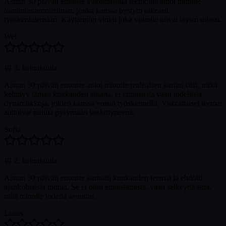
Astran 30 päivän ennuste viikoittaisilla teemoilla antoi minulle
toimintasuunnitelman, jonka kanssa pystyin oikeasti
työskentelemään. Käytännön vinkit joka viikolle olivat täysin oikeat.
Wei
📅
3. heinäkuuta
Astran 30 päivän ennuste antoi minulle realistisen kartan siitä, mikä
kehittyy tämän kuukauden aikana, ei ennusteita vaan todellisia
dynamiikkoja, joiden kanssa voisin työskennellä. Viikoittaiset teemat
auttoivat minua pysymään keskittyneenä.
Sofia
📅
2. heinäkuuta
Astran 30 päivän ennuste kartoitti kuukauden teemat ja ehdotti
ajankohtaisia toimia. Se ei ollut ennustamista, vaan selkeyttä siitä,
mitä minulle todella avautuu.
Lucas