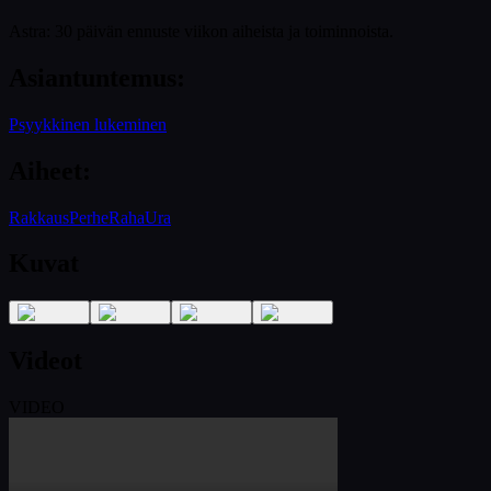
Astra: 30 päivän ennuste viikon aiheista ja toiminnoista.
Asiantuntemus
:
Psyykkinen lukeminen
Aiheet
:
Rakkaus
Perhe
Raha
Ura
Kuvat
Videot
VIDEO