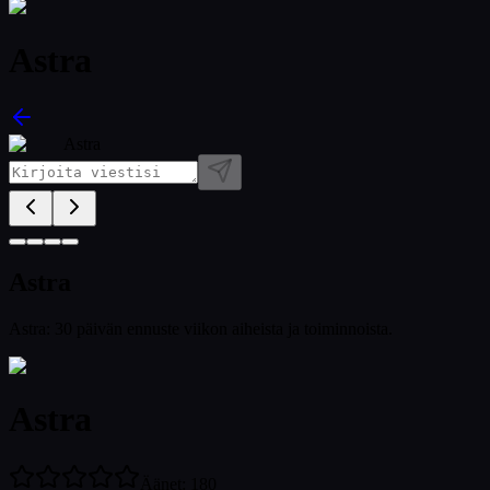
Astra
Astra
Astra
Astra: 30 päivän ennuste viikon aiheista ja toiminnoista.
Astra
Äänet
:
180