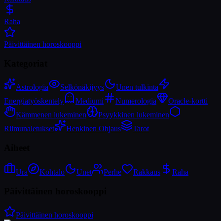
Raha
Päivittäinen horoskooppi
Kategoriat
Astrologia
Selkönäkijyys
Unen tulkinta
Energiatyöskentely
Mediumi
Numerologia
Oracle-kortti
Kämmenen lukeminen
Psyykkinen lukeminen
Riimunaletukset
Henkinen Ohjaus
Tarot
Aiheet
Ura
Kohtalo
Unet
Perhe
Rakkaus
Raha
Päivittäinen horoskooppi
Päivittäinen horoskooppi