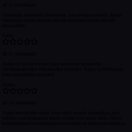
📅
21. heinäkuuta
Ymmärrän viimeinkin dynamiikan, joka avautuu minulle. Astran
viikottaiset teemat antoivat minulle realistisen kartan tulevalle
kuukaudelle.
Fatou
📅
21. heinäkuuta
Astran 30 päivän ennuste jakoi seuraavan kuukauden
toimintakelpoisiksi viikoittaisiksi teemoiksi. Paljon hyödyllisempi
kuin epämääräiset ennusteet.
Amara
📅
14. heinäkuuta
Vague ennusteiden sijaan Astra näytti minulle dynamiikan, joka
kehittyy ensi kuukauden aikana ja mitä voin siihen tehdä. Hänen
käytännöllinen lähestymistapa ennusteisiin on raikkaasti rehellinen.