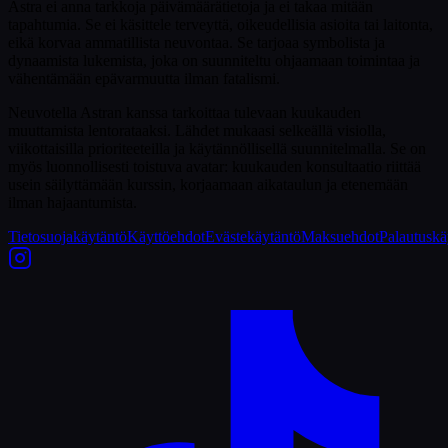
Astra ei anna tarkkoja päivämäärätietoja ja ei takaa mitään
tapahtumia. Se ei käsittele terveyttä, oikeudellisia asioita tai laitonta,
eikä korvaa ammatillista neuvontaa. Se tarjoaa symbolista ja
dynaamista lukemista, joka on suunniteltu ohjaamaan toimintaa ja
vähentämään epävarmuutta ilman fatalismi.
Neuvotella Astran kanssa tarkoittaa tulevaan kuukauden
muuttamista lentorataaksi. Lähdet mukaasi selkeällä visiolla,
viikottaisilla prioriteeteilla ja käytännöllisellä suunnitelmalla. Se on
myös luonnollisesti toistuva avatar: kuukauden konsultaatio riittää
usein säilyttämään kurssin, korjaamaan aikataulun ja etenemään
ilman hajaantumista.
Tietosuojakäytäntö
Käyttöehdot
Evästekäytäntö
Maksuehdot
Palautuskä