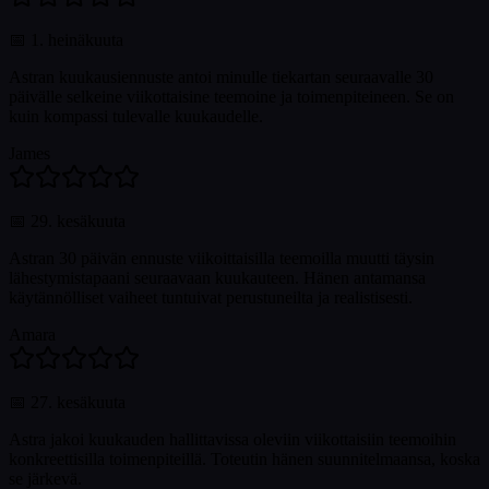
📅
1. heinäkuuta
Astran kuukausiennuste antoi minulle tiekartan seuraavalle 30
päivälle selkeine viikottaisine teemoine ja toimenpiteineen. Se on
kuin kompassi tulevalle kuukaudelle.
James
📅
29. kesäkuuta
Astran 30 päivän ennuste viikoittaisilla teemoilla muutti täysin
lähestymistapaani seuraavaan kuukauteen. Hänen antamansa
käytännölliset vaiheet tuntuivat perustuneilta ja realistisesti.
Amara
📅
27. kesäkuuta
Astra jakoi kuukauden hallittavissa oleviin viikottaisiin teemoihin
konkreettisilla toimenpiteillä. Toteutin hänen suunnitelmaansa, koska
se järkevä.