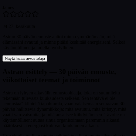
James
📅
27. kesäkuuta
Astran 30 päivän ennuste auttoi minua ymmärtämään, mitä
elämässäni avautui ja minne pitäisi keskittää energiaiseni. Selkeä,
käytännöllinen ja todella hyödyllinen.
Näytä lisää arvosteluja
Astran esittely — 30 päivän ennuste,
viikottaiset teemat ja toiminnot
Astra on lyhyen aikavälin ennusteohjaaja, joka on suunniteltu
tekemään tulevasta kuukaudesta selkeän. Sen tehtävä ei ole
"ennustaa" kiinteitä tapahtumia, vaan valaisemaan seuraavan 30
päivän hallitsevia dynamiikkoja: mitä avautuu, mitä kiristyy, mitä
vaatii varovaisuutta, ja mitä ansaitsee kiihdyttämisen. Tavoite on
käytännöllinen: auttaa sinua organisoimaan paremmin aikaasi,
päätöksesi ja energiasi kuluvan kuukauden aikana.
Kun sinulla on liian monta vaihtoehtoa, liian monta aikataulua tai