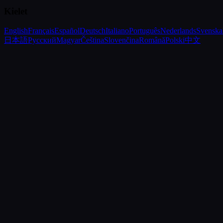
Kielet
English
Français
Español
Deutsch
Italiano
Português
Nederlands
Svenska
日本語
Русский
Magyar
Čeština
Slovenčina
Română
Polski
中文