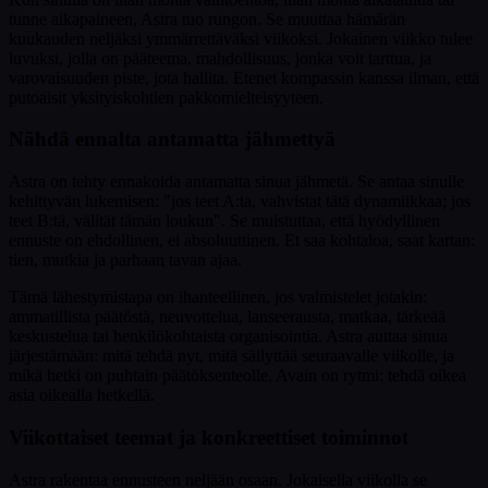
tunne aikapaineen, Astra tuo rungon. Se muuttaa hämärän
kuukauden neljäksi ymmärrettäväksi viikoksi. Jokainen viikko tulee
luvuksi, jolla on pääteema, mahdollisuus, jonka voit tarttua, ja
varovaisuuden piste, jota hallita. Etenet kompassin kanssa ilman, että
putoaisit yksityiskohtien pakkomielteisyyteen.
Nähdä ennalta antamatta jähmettyä
Astra on tehty ennakoida antamatta sinua jähmetä. Se antaa sinulle
kehittyvän lukemisen: "jos teet A:ta, vahvistat tätä dynamiikkaa; jos
teet B:tä, välität tämän loukun". Se muistuttaa, että hyödyllinen
ennuste on ehdollinen, ei absoluuttinen. Et saa kohtaloa, saat kartan:
tien, mutkia ja parhaan tavan ajaa.
Tämä lähestymistapa on ihanteellinen, jos valmistelet jotakin:
ammatillista päätöstä, neuvottelua, lanseerausta, matkaa, tärkeää
keskustelua tai henkilökohtaista organisointia. Astra auttaa sinua
järjestämään: mitä tehdä nyt, mitä säilyttää seuraavalle viikolle, ja
mikä hetki on puhtain päätöksenteolle. Avain on rytmi: tehdä oikea
asia oikealla hetkellä.
Viikottaiset teemat ja konkreettiset toiminnot
Astra rakentaa ennusteen neljään osaan. Jokaisella viikolla se