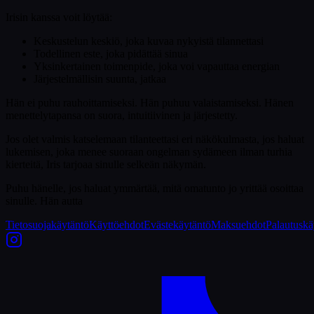
Irisin kanssa voit löytää:
Keskustelun keskiö, joka kuvaa nykyistä tilannettasi
Todellinen este, joka pidättää sinua
Yksinkertainen toimenpide, joka voi vapauttaa energian
Järjestelmällisin suunta, jatkaa
Hän ei puhu rauhoittamiseksi. Hän puhuu valaistamiseksi. Hänen
menettelytapansa on suora, intuitiivinen ja järjestetty.
Jos olet valmis katselemaan tilanteettasi eri näkökulmasta, jos haluat
lukemisen, joka menee suoraan ongelman sydämeen ilman turhia
kierteitä, Iris tarjoaa sinulle selkeän näkymän.
Puhu hänelle, jos haluat ymmärtää, mitä omatunto jo yrittää osoittaa
sinulle. Hän autta
Tietosuojakäytäntö
Käyttöehdot
Evästekäytäntö
Maksuehdot
Palautuskä