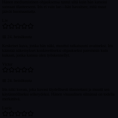
Hänen mediumistinen ohjauksensa tuntui siltä kuin hän katsoisi
suoraan tilanteeseen. Iris ei vain lue—hän havaitsee, mitä muut
jäävät huomaamatta.
Liv
📅
24. heinäkuuta
Keskeiset kuva, jonka hän näki, muuttui ratkaisuuni avaimeksi. Iris
kääntää näkemykset konkreettiseksi ohjaukseksi paremmin kuin
kukaan, jonka kanssa olen työskennellyt.
Victor
📅
24. heinäkuuta
Iris näki kuvan, joka kuvasi täydellisesti tilannettani ja muutti sen
käytännölliseksi selkeydeksi. Hänen visuaalinen silmänsä on todella
merkittävä.
Lucia