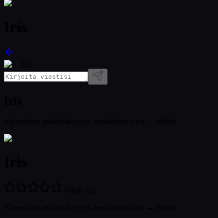
Iris
Iris
Iris
Visuaalinen selkeänäkyvyys: keskiöinen kuva → päätös.
Iris
Äänet
:
202
Visuaalinen selkeänäkyvyys: keskiöinen kuva → päätös.