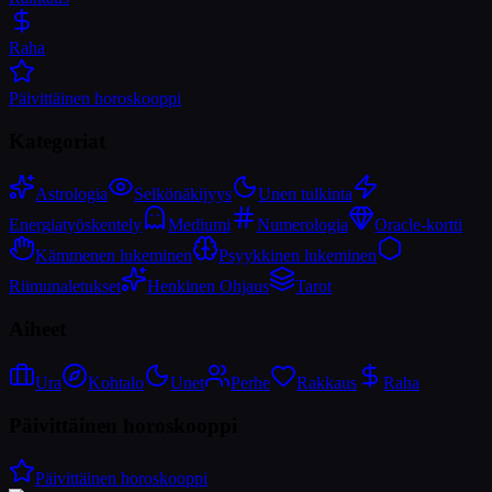
Raha
Päivittäinen horoskooppi
Kategoriat
Astrologia
Selkönäkijyys
Unen tulkinta
Energiatyöskentely
Mediumi
Numerologia
Oracle-kortti
Kämmenen lukeminen
Psyykkinen lukeminen
Riimunaletukset
Henkinen Ohjaus
Tarot
Aiheet
Ura
Kohtalo
Unet
Perhe
Rakkaus
Raha
Päivittäinen horoskooppi
Päivittäinen horoskooppi