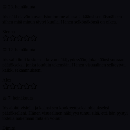
📅
23. heinäkuuta
Iris näki elävän kuvan istuntomme alussa ja käänsi sen täsmälleen
siihen mitä minun täytyi kuulla. Hänen selkönäkönsä on oikea.
Sienna
📅
12. heinäkuuta
Iris sai kiinni keskeisen kuvan näkijyydessään, joka käänsi suoraan
päätökseksi, jonka jouduin tekemään. Hänen visuaalinen selkeytytti
kaikki sekaannukseni.
Alex
📅
7. heinäkuuta
Iris aloitti visiolla ja käänsi sen konkreettiseksi ohjaukseksi
päätökselleni. Hänen visuaalinen näkijyys tuntui siltä, että hän pystyi
todella näkemään mitä en voinut.
Dimitri