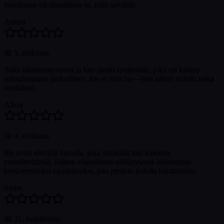
toimintaan oli täsmälleen se, mitä tarvitsin.
Amara
📅
5. elokuuta
Tulin hämmentyneenä ja hän aloitti symbolilla, joka sai kaiken
naksahtamaan paikoilleen. Iris ei vain lue—hän näkee todella mikä
merkitsee.
Alicia
📅
4. elokuuta
Iris avasi elävällä kuvalla, joka yhtäkkiä teki kaikesta
ymmärrettävää. Hänen visuaalinen näkijyytensä käännettiin
konkreettiseksi opastukseksi, jota pystyin todella käyttämään.
Sarita
📅
31. heinäkuuta