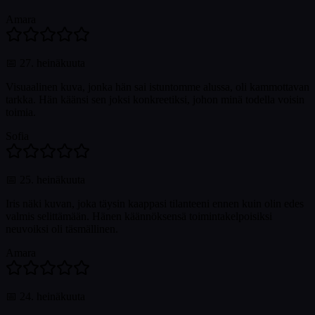
Amara
📅
27. heinäkuuta
Visuaalinen kuva, jonka hän sai istuntomme alussa, oli kammottavan
tarkka. Hän käänsi sen joksi konkreetiksi, johon minä todella voisin
toimia.
Sofia
📅
25. heinäkuuta
Iris näki kuvan, joka täysin kaappasi tilanteeni ennen kuin olin edes
valmis selittämään. Hänen käännöksensä toimintakelpoisiksi
neuvoiksi oli täsmällinen.
Amara
📅
24. heinäkuuta