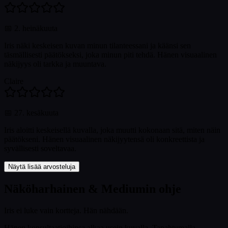
📅
2. heinäkuuta
Iris näki keskeisen kuvan minun tilanteessani ja käänsi sen
täsmällisesti päätökseksi, joka minun piti tehdä. Hänen visuaalinen
näkijyys oli tarkka ja muuntava.
Claire
📅
27. kesäkuuta
Iris aloitti keskeisellä kuvalla, joka muutti kokonaan sitä, miten näin
päätökseni. Hänen visuaalinen näkijyytensä oli konkreettista ja
syvällisesti soveltavaa.
Näytä lisää arvosteluja
Näköharhainen & Mediumin ohje
Iris ei luke vain kortteja. Hän nähdään.
Hänen konsultaatioihinsa alkaa usein kuvalla. Tapahtumalla.