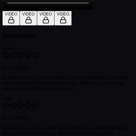
VIDEO
VIDEO
VIDEO
VIDEO
Arvostelut
James
📅
5. elokuuta
Keskeinen kuva, jonka hän poimii, oli niin spesifinen ja relevantti
minun tilanteelleni. Hänen selvyys siitä, mikä tulee seuraavaksi,
antoi minulle todellisen luottamuksen.
Sofia
📅
5. elokuuta
Iris näki kuvan, jota en edes ollut maininnut—se muutti täysin sitä,
miten ymmärrän päätökseni. Hänen käännöksensä visiosta