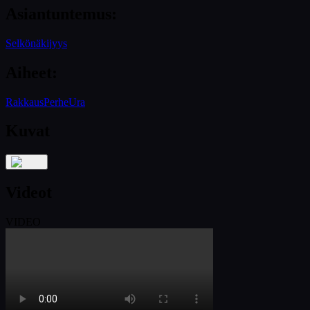
Asiantuntemus
:
Selkönäkijyys
Aiheet
:
Rakkaus
Perhe
Ura
Kuvat
Videot
VIDEO