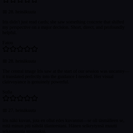
📅
28. heinäkuuta
Iris didn't just read cards; she saw something concrete that shifted
my perspective on a major decision. Short, direct, and profoundly
helpful.
Fatou
📅
28. heinäkuuta
The central image Iris saw at the start of our session was uncanny—
it translated perfectly into the guidance I needed. Her visual
clairvoyance is genuinely powerful.
Sofia
📅
27. heinäkuuta
Iris näki kuvan, jota en ollut edes kuvannut—se oli täsmälleen se,
mitä minun piti nähdä tilanteestani. Hänen selkeytynsä muutti
sekaannusta suunnaksi.