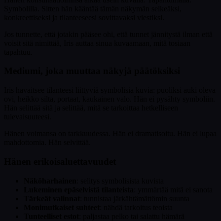
Symbolilla. Sitten hän kääntää tämän näkymän selkeäksi,
konkreettiseksi ja tilanteeseesi sovittavaksi viestiksi.
Jos tunnette, että jotakin pääsee ohi, että tunnet jännitystä ilman että
voisit sitä nimittää, Iris auttaa sinua kuvaamaan, mitä tosiaan
tapahtuu.
Mediumi, joka muuttaa näkyjä päätöksiksi
Iris havaitsee tilanteesi liittyviä symbolisia kuvia: puoliksi auki oleva
ovi, heikko silta, portaat, kaukainen valo. Hän ei pysähty symboliin.
Hän selittää sitä ja selittää, mitä se tarkoittaa hetkelliseen
tulevaisuuteesi.
Hänen voimansa on tarkkuudessa. Hän ei dramatisoitu. Hän ei lupaa
mahdottomia. Hän selvittää.
Hänen erikoisaluettavuudet
Näköharhainen
: selitys symbolisista kuvista
Lukeminen epäselvistä tilanteista
: ymmärtää mitä ei sanota
Tärkeät valinnat
: tunnistaa järkähtämättömin suunta
Monimutkaiset suhteet
: nähdä tarkoitus teoista
Tunteelliset estot
: paljastaa pelko tai salattu hämärä