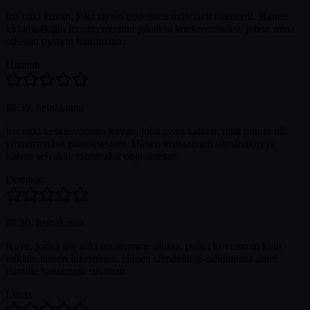
Iris näki kuvan, joka täysin uudelleen määritteli tilanteeni. Hänen
kirkkonäkijän intuitio muuttui joksikin konkreettiseksi, johon minä
oikeasti pystyin toimimaan.
Hannah
📅
30. heinäkuuta
Iris näki keskusvoiman kuvan, joka avasi kaiken, mitä minun oli
ymmärrettävä päätöksestäni. Hänen visuaalinen silmänäkijyys
käänsi selväksi, toimivaksi ohjaukseksi.
Dominic
📅
30. heinäkuuta
Kuva, jonka Iris näki istuntomme alussa, puhui kovemmin kuin
mikään tarotin lukeminen. Hänen silmänäkijä-tulkintansa antoi
minulle haluamani suunnan.
Lucas