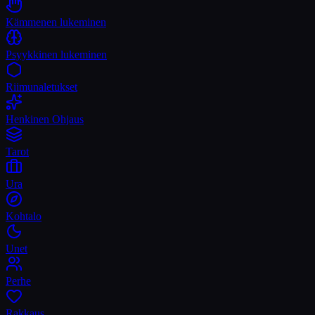
Kämmenen lukeminen
Psyykkinen lukeminen
Riimunaletukset
Henkinen Ohjaus
Tarot
Ura
Kohtalo
Unet
Perhe
Rakkaus