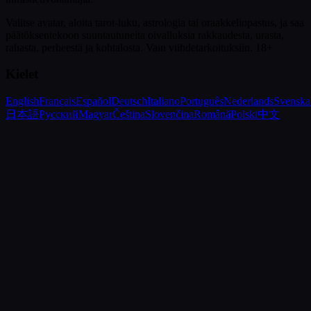
Valitse avatar, aloita tarot-luku, astrologia tai oraakkeliopastus, ja saa
päätöksentekoon suuntautuneita oivalluksia rakkaudesta, urasta,
rahasta, perheestä ja kohtalosta.
Vain viihdetarkoituksiin. 18+
Kielet
English
Français
Español
Deutsch
Italiano
Português
Nederlands
Svenska
日本語
Русский
Magyar
Čeština
Slovenčina
Română
Polski
中文