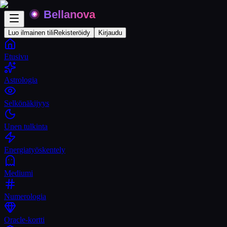
Luo ilmainen tili
Rekisteröidy
Kirjaudu
Etusivu
Astrologia
Selkönäkijyys
Unen tulkinta
Energiatyöskentely
Mediumi
Numerologia
Oracle-kortti