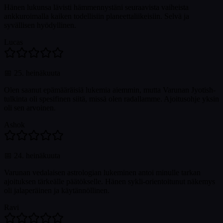
Hänen lukunsa lävisti hämmennystäni seuraavista vaiheista
ankkuroimalla kaiken todellisiin planeettaliikeisiin. Selvä ja
syvällisen hyödyllinen.
Lucas
📅
25. heinäkuuta
Olen saanut epämääräisiä lukemia aiemmin, mutta Varunan Jyotish-
tulkinta oli spesifinen siitä, missä olen radallamme. Ajoitusohje yksin
oli sen arvoinen.
Ashok
📅
24. heinäkuuta
Varunan vedalaisen astrologian lukeminen antoi minulle tarkan
ajoituksen tärkeälle päätökselle. Hänen sykli-orientoitunut näkemys
oli jalaperäinen ja käytännöllinen.
Ravi