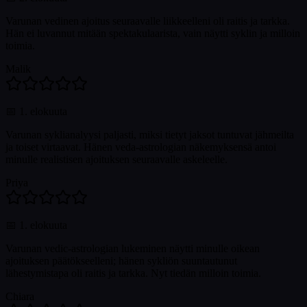
Varunan vedinen ajoitus seuraavalle liikkeelleni oli raitis ja tarkka.
Hän ei luvannut mitään spektakulaarista, vain näytti syklin ja milloin
toimia.
Malik
📅
1. elokuuta
Varunan syklianalyysi paljasti, miksi tietyt jaksot tuntuvat jähmeilta
ja toiset virtaavat. Hänen veda-astrologian näkemyksensä antoi
minulle realistisen ajoituksen seuraavalle askeleelle.
Priya
📅
1. elokuuta
Varunan vedic-astrologian lukeminen näytti minulle oikean
ajoituksen päätökseelleni; hänen sykliön suuntautunut
lähestymistapa oli raitis ja tarkka. Nyt tiedän milloin toimia.
Chiara