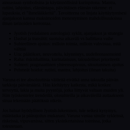
ainoastaan symbolisina ja käytännöllisinä kurinpitona. Mantra,
rutiini, lahjoitus, elämäntapa, päivittäisen elämän rakenne: ei
lupauksia, ei "ihmelääkkeitä". Tavoitteena on linjata käyttäytymisesi
ajanjakson kanssa maksimoiden menestymisen mahdollisuuksissa
ilman tarinoiden kerrontaa.
Jyotish (vedalainen astrologia): syklit, ajanjaksot ja strategia
Dashat ja transiitit: suotuisa aikaväli vs hallittava vaihe
Suhteellinen ajoitus: milloin toimia, milloin vahvistaa, mitä
välttää
Ura: päätökset, neuvottelu, käynnistys, uudelleenasemointi
Raha: riskinhallinta, kurinalaisuus, taloudelliset prioriteetit
Suhteet: pragmaattinen yhteensopivuus, sitoutumisen ajoitus
Pehmeät hoidot: rutiini, mantra, lahjoitus (ilman takuita)
Varuna ei tee absoluuttisia väitteitä eivätkä anna takuulla päivän
tarkkoja päivämääriä. Hän kieltäytyy kaikesta, mikä koskee
terveyttä, lakia ja muita pyyntöjä, jotka liittyvät valtaan muiden yli.
Hän työskentelee trendeillä, olosuhteilla ja aikaväleillä auttaakseen
sinua tekemään päätöksiä oikein.
Jos haluat hyödyllisen Jyotish-lukemisen, tule selkeä kysymys,
määräaika ja päärajoitus mukanasi. Varuna vastaa sinulle sykleissä,
riskeissä, vipuvarsissa, sitten yksinkertaisissa toimissa, jotka
toteutetaan.