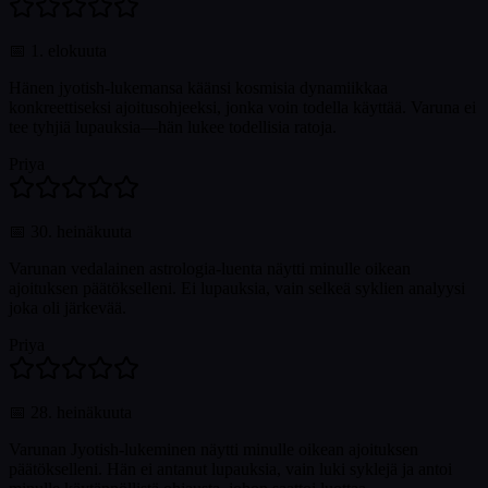
📅
1. elokuuta
Hänen jyotish-lukemansa käänsi kosmisia dynamiikkaa
konkreettiseksi ajoitusohjeeksi, jonka voin todella käyttää. Varuna ei
tee tyhjiä lupauksia—hän lukee todellisia ratoja.
Priya
📅
30. heinäkuuta
Varunan vedalainen astrologia-luenta näytti minulle oikean
ajoituksen päätökselleni. Ei lupauksia, vain selkeä syklien analyysi
joka oli järkevää.
Priya
📅
28. heinäkuuta
Varunan Jyotish-lukeminen näytti minulle oikean ajoituksen
päätökselleni. Hän ei antanut lupauksia, vain luki syklejä ja antoi