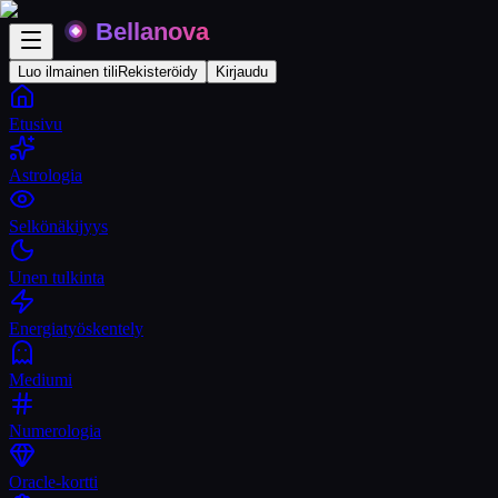
Luo ilmainen tili
Rekisteröidy
Kirjaudu
Etusivu
Astrologia
Selkönäkijyys
Unen tulkinta
Energiatyöskentely
Mediumi
Numerologia
Oracle-kortti