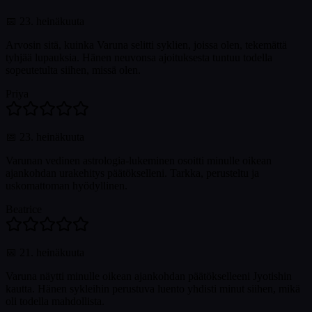
📅
23. heinäkuuta
Arvosin sitä, kuinka Varuna selitti syklien, joissa olen, tekemättä
tyhjää lupauksia. Hänen neuvonsa ajoituksesta tuntuu todella
sopeutetulta siihen, missä olen.
Priya
📅
23. heinäkuuta
Varunan vedinen astrologia-lukeminen osoitti minulle oikean
ajankohdan urakehitys päätökselleni. Tarkka, perusteltu ja
uskomattoman hyödyllinen.
Beatrice
📅
21. heinäkuuta
Varuna näytti minulle oikean ajankohdan päätökselleeni Jyotishin
kautta. Hänen sykleihin perustuva luento yhdisti minut siihen, mikä
oli todella mahdollista.