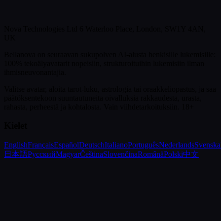
Nova Technologies Ltd 6 Waterloo Place, London, SW1Y 4AN,
UK
Bellanova on seuraavan sukupolven AI-alusta henkisille lukemisille:
100% tekoälyavatarit nopeisiin, strukturoituihin lukemisiin ilman
ihmisneuvonantajia.
Valitse avatar, aloita tarot-luku, astrologia tai oraakkeliopastus, ja saa
päätöksentekoon suuntautuneita oivalluksia rakkaudesta, urasta,
rahasta, perheestä ja kohtalosta.
Vain viihdetarkoituksiin. 18+
Kielet
English
Français
Español
Deutsch
Italiano
Português
Nederlands
Svenska
日本語
Русский
Magyar
Čeština
Slovenčina
Română
Polski
中文