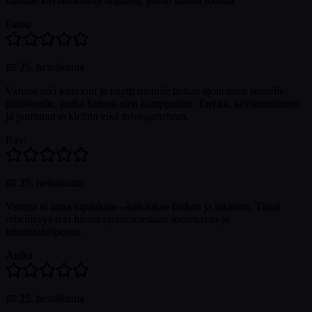
minulle käytännöllistä ohjausta, johon saattoi luottaa.
Fatou
📅
25. heinäkuuta
Varuna luki kaavioni ja näytti minulle tarkan ajoituksen suurelle
päätökselle, jonka kanssa olen kamppaillut. Tarkka, käytännöllinen
ja juurtunut sykleihin eikä toiveajatteluun.
Ravi
📅
25. heinäkuuta
Varuna ei anna lupauksia—hän lukee hetken ja liikkeen. Tämä
rehellisyys teki hänen opastuksestaan luotettavaa ja
toimintakelpoista.
Anika
📅
25. heinäkuuta