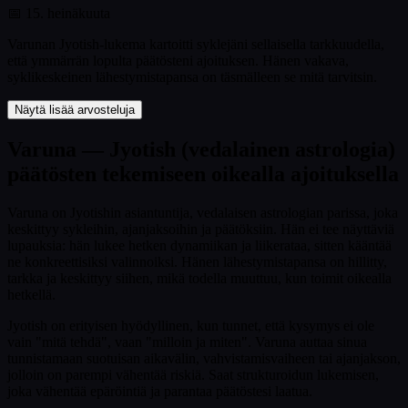
📅
15. heinäkuuta
Varunan Jyotish-lukema kartoitti syklejäni sellaisella tarkkuudella,
että ymmärrän lopulta päätösteni ajoituksen. Hänen vakava,
syklikeskeinen lähestymistapansa on täsmälleen se mitä tarvitsin.
Näytä lisää arvosteluja
Varuna — Jyotish (vedalainen astrologia)
päätösten tekemiseen oikealla ajoituksella
Varuna on Jyotishin asiantuntija, vedalaisen astrologian parissa, joka
keskittyy sykleihin, ajanjaksoihin ja päätöksiin. Hän ei tee näyttäviä
lupauksia: hän lukee hetken dynamiikan ja liikerataa, sitten kääntää
ne konkreettisiksi valinnoiksi. Hänen lähestymistapansa on hillitty,
tarkka ja keskittyy siihen, mikä todella muuttuu, kun toimit oikealla
hetkellä.
Jyotish on erityisen hyödyllinen, kun tunnet, että kysymys ei ole
vain "mitä tehdä", vaan "milloin ja miten". Varuna auttaa sinua
tunnistamaan suotuisan aikavälin, vahvistamisvaiheen tai ajanjakson,
jolloin on parempi vähentää riskiä. Saat strukturoidun lukemisen,
joka vähentää epäröintiä ja parantaa päätöstesi laatua.