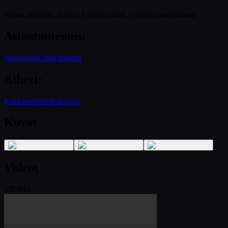
Vedan astrologi, tarkka, kylmäverinen, syklien suuntautunut
Asiantuntemus
:
Astrologia
Unen tulkinta
Aiheet
:
Rakkaus
Perhe
Raha
Ura
Kuvat
Videot
VIDEO