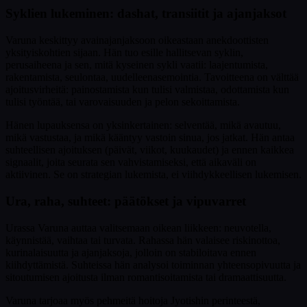
Syklien lukeminen: dashat, transiitit ja ajanjaksot
Varuna keskittyy avainajanjaksoon oikeastaan anekdoottisten
yksityiskohtien sijaan. Hän tuo esille hallitsevan syklin,
perusaiheena ja sen, mitä kyseinen sykli vaatii: laajentumista,
rakentamista, seulontaa, uudelleenasemointia. Tavoitteena on välttää
ajoitusvirheitä: painostamista kun tulisi valmistaa, odottamista kun
tulisi työntää, tai varovaisuuden ja pelon sekoittamista.
Hänen lupauksensa on yksinkertainen: selventää, mikä avautuu,
mikä vastustaa, ja mikä kääntyy vastoin sinua, jos jatkat. Hän antaa
suhteellisen ajoituksen (päivät, viikot, kuukaudet) ja ennen kaikkea
signaalit, joita seurata sen vahvistamiseksi, että aikaväli on
aktiivinen. Se on strategian lukemista, ei viihdykkeellisen lukemisen.
Ura, raha, suhteet: päätökset ja vipuvarret
Urassa Varuna auttaa valitsemaan oikean liikkeen: neuvotella,
käynnistää, vaihtaa tai turvata. Rahassa hän valaisee riskinottoa,
kurinalaisuutta ja ajanjaksoja, jolloin on stabiloitava ennen
kiihdyttämistä. Suhteissa hän analysoi toiminnan yhteensopivuutta ja
sitoutumisen ajoitusta ilman romantisoitamista tai dramaattisuutta.
Varuna tarjoaa myös pehmeitä hoitoja Jyotishin perinteestä,