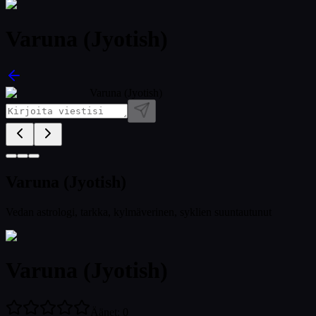
Varuna (Jyotish)
Varuna (Jyotish)
Varuna (Jyotish)
Vedan astrologi, tarkka, kylmäverinen, syklien suuntautunut
Varuna (Jyotish)
Äänet
:
0