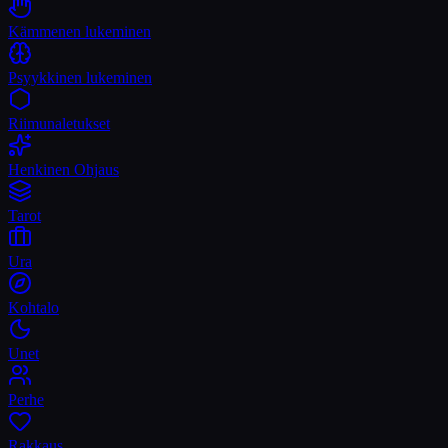
Kämmenen lukeminen
Psyykkinen lukeminen
Riimunaletukset
Henkinen Ohjaus
Tarot
Ura
Kohtalo
Unet
Perhe
Rakkaus