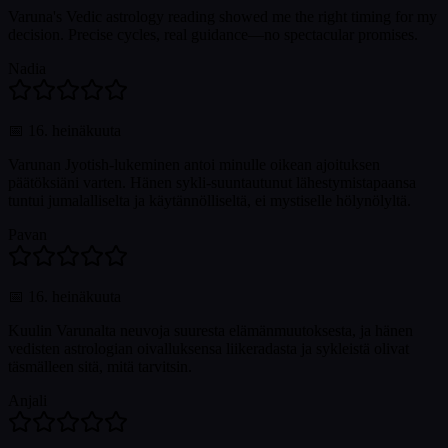
Varuna's Vedic astrology reading showed me the right timing for my
decision. Precise cycles, real guidance—no spectacular promises.
Nadia
📅
16. heinäkuuta
Varunan Jyotish-lukeminen antoi minulle oikean ajoituksen
päätöksiäni varten. Hänen sykli-suuntautunut lähestymistapaansa
tuntui jumalalliselta ja käytännölliseltä, ei mystiselle hölynölyltä.
Pavan
📅
16. heinäkuuta
Kuulin Varunalta neuvoja suuresta elämänmuutoksesta, ja hänen
vedisten astrologian oivalluksensa liikeradasta ja sykleistä olivat
täsmälleen sitä, mitä tarvitsin.
Anjali