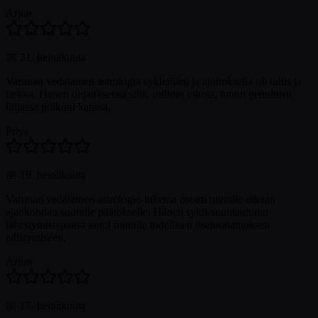
Arjun
📅
21. heinäkuuta
Varunan vedalainen astrologia sykleilläni ja ajoituksella oli raitis ja
tarkka. Hänen ohjauksensa siitä, milloin toimia, tuntui genuinisti
linjassa polkuni kanssa.
Priya
📅
19. heinäkuuta
Varunan vedalainen astrologia-lukema osoitti minulle oikean
ajankohdan suurelle päätökselle. Hänen sykli-suuntautunut
lähestymistapansa antoi minulle todellisen itseluottamuksen
edistymiseen.
Arjun
📅
17. heinäkuuta