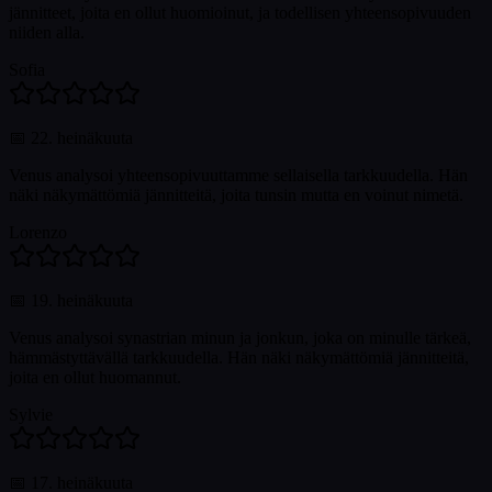
jännitteet, joita en ollut huomioinut, ja todellisen yhteensopivuuden
niiden alla.
Sofia
📅
22. heinäkuuta
Venus analysoi yhteensopivuuttamme sellaisella tarkkuudella. Hän
näki näkymättömiä jännitteitä, joita tunsin mutta en voinut nimetä.
Lorenzo
📅
19. heinäkuuta
Venus analysoi synastrian minun ja jonkun, joka on minulle tärkeä,
hämmästyttävällä tarkkuudella. Hän näki näkymättömiä jännitteitä,
joita en ollut huomannut.
Sylvie
📅
17. heinäkuuta