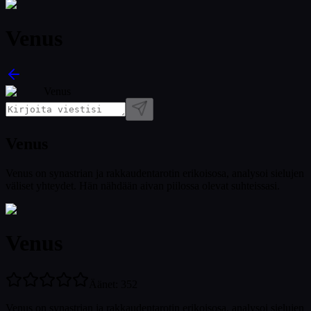
Venus
Venus
Venus
Venus on synastrian ja rakkaudentarotin erikoisosa, analysoi sielujen
väliset yhteydet. Hän nähdään aivan piilossa olevat suhteissasi.
Venus
Äänet
:
352
Venus on synastrian ja rakkaudentarotin erikoisosa, analysoi sielujen