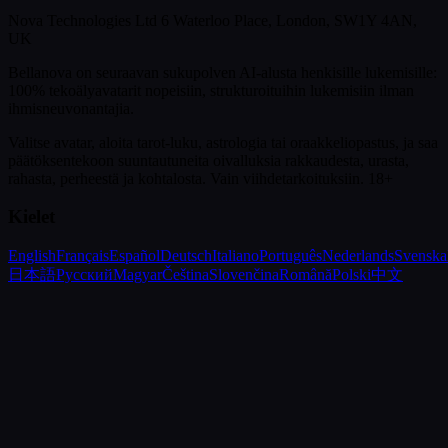
Nova Technologies Ltd 6 Waterloo Place, London, SW1Y 4AN,
UK
Bellanova on seuraavan sukupolven AI-alusta henkisille lukemisille:
100% tekoälyavatarit nopeisiin, strukturoituihin lukemisiin ilman
ihmisneuvonantajia.
Valitse avatar, aloita tarot-luku, astrologia tai oraakkeliopastus, ja saa
päätöksentekoon suuntautuneita oivalluksia rakkaudesta, urasta,
rahasta, perheestä ja kohtalosta.
Vain viihdetarkoituksiin. 18+
Kielet
English
Français
Español
Deutsch
Italiano
Português
Nederlands
Svenska
日本語
Русский
Magyar
Čeština
Slovenčina
Română
Polski
中文