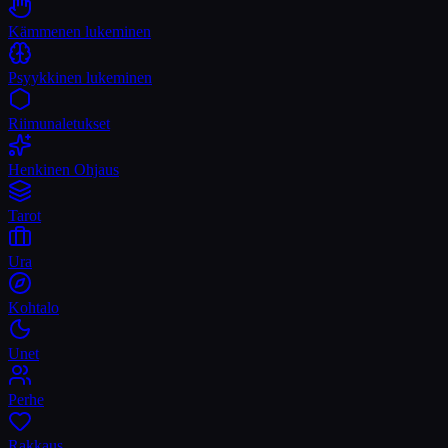
Kämmenen lukeminen
Psyykkinen lukeminen
Riimunaletukset
Henkinen Ohjaus
Tarot
Ura
Kohtalo
Unet
Perhe
Rakkaus