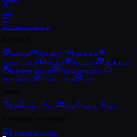
Raha
Päivittäinen horoskooppi
Kategoriat
Astrologia
Selkönäkijyys
Unen tulkinta
Energiatyöskentely
Mediumi
Numerologia
Oracle-kortti
Kämmenen lukeminen
Psyykkinen lukeminen
Riimunaletukset
Henkinen Ohjaus
Tarot
Aiheet
Ura
Kohtalo
Unet
Perhe
Rakkaus
Raha
Päivittäinen horoskooppi
Päivittäinen horoskooppi