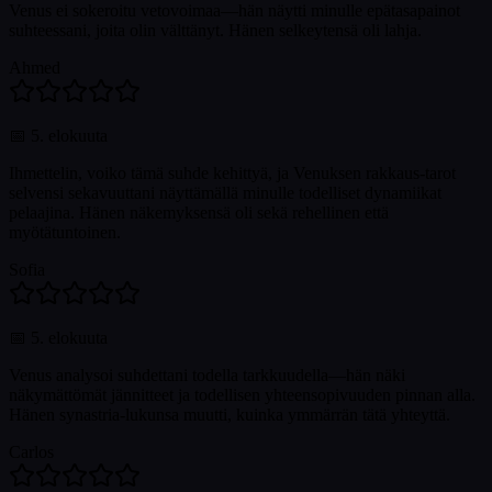
Venus ei sokeroitu vetovoimaa—hän näytti minulle epätasapainot
suhteessani, joita olin välttänyt. Hänen selkeytensä oli lahja.
Ahmed
📅
5. elokuuta
Ihmettelin, voiko tämä suhde kehittyä, ja Venuksen rakkaus-tarot
selvensi sekavuuttani näyttämällä minulle todelliset dynamiikat
pelaajina. Hänen näkemyksensä oli sekä rehellinen että
myötätuntoinen.
Sofia
📅
5. elokuuta
Venus analysoi suhdettani todella tarkkuudella—hän näki
näkymättömät jännitteet ja todellisen yhteensopivuuden pinnan alla.
Hänen synastria-lukunsa muutti, kuinka ymmärrän tätä yhteyttä.
Carlos