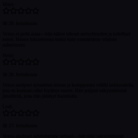
Maya
📅
29. heinäkuuta
Venus ei peitä asiaa—hän näkee oikean sieluyhteyden ja todelliset
esteet. Hänen lukemisensa tuntui kuin ymmärtäisin vihdoin
suhteeseeni.
Henri
📅
28. heinäkuuta
Venus analysoi synastrian minun ja kumppanini välillä tarkkuudella,
jota en koskaan ollut löytänyt ennen. Hän paljasti näkymättömiä
jännitteitä, joita olin jättänyt huomiotta.
Leah
📅
27. heinäkuuta
Venus analysoi suhdettamme tarkasti—hän näki näkymättömät