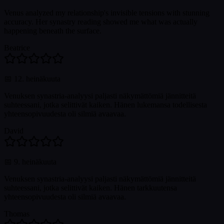
Venus analyzed my relationship's invisible tensions with stunning
accuracy. Her synastry reading showed me what was actually
happening beneath the surface.
Beatrice
📅
12. heinäkuuta
Venuksen synastria-analyysi paljasti näkymättömiä jännitteitä
suhteessani, jotka selittivät kaiken. Hänen lukemansa todellisesta
yhteensopivuudesta oli silmiä avaavaa.
David
📅
9. heinäkuuta
Venuksen synastria-analyysi paljasti näkymättömiä jännitteitä
suhteessani, jotka selittivät kaiken. Hänen tarkkuutensa
yhteensopivuudesta oli silmiä avaavaa.
Thomas