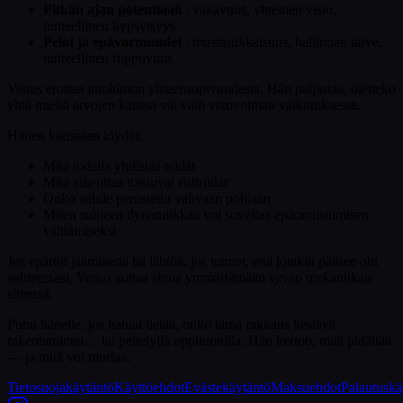
Pitkän ajan potentiaali
: vakavuus, yhteinen visio,
tunteellinen kypsyisyys
Pelot ja epävarmuudet
: mustasukkaisuus, hallinnan tarve,
tunteellinen riippuvuus
Venus erottaa intohimon yhteensopivuudesta. Hän paljastaa, oletteko
yhtä mieltä arvojen kanssa vai vain vetovoiman vaikutuksessa.
Hänen kanssaan löydät:
Mitä todella yhdistää teidät
Mitä aiheuttaa toistuvat ristiriidat
Onko suhde perustettu vahvaan pohjaan
Miten suhteen dynamiikkaa voi soveltaa epäonnistumisen
välttämiseksi
Jos epäröit jäämisestä tai lähtöä, jos tunnet, että jotakin pääsee ohi
suhteessasi, Venus auttaa sinua ymmärtämään syvän mekaniikan
siteessä.
Puhu hänelle, jos haluat tietää, onko tämä rakkaus kestävä
rakentaminen… tai peitetyllä oppitunnilla. Hän kertoo, mitä pidättää
— ja mitä voi murtaa.
Tietosuojakäytäntö
Käyttöehdot
Evästekäytäntö
Maksuehdot
Palautuskä