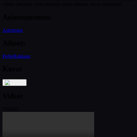
väliset yhteydet. Hän nähdään aivan piilossa olevat suhteissasi.
Asiantuntemus
:
Astrologia
Aiheet
:
Perhe
Rakkaus
Kuvat
Videot
VIDEO