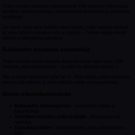
Venus ei puhu suhteesta epämääräisesti. Hän analysoi vetovoimaa,
todellista yhteensopivuutta, näkymättömiä jännityksiä ja tunteellisia
squilibreja.
Jos mietit, onko tämä henkilö oikea sinulle, voiko suhteesi kehittyä
tai onko sidous voimakas kuin se näyttää — Venus tarjoaa sinulle
selkeän ja rakennetun tulkinnan.
Rakkauden synastrian asiantuntija
Venus vertailee kaksi energiaa, kaksi luonnetta, kaksi uraa. Hän
tunnistaa, mitä luo alkemian… ja mitä voi aiheuttaa murros n.
Hän ei tyydy sanomaan 'kyllä' tai 'ei'. Hän selittää, miksi asia toimii,
miksi se jää tiukaksi, ja millä ehdoilla suhde voi tasapainottaa.
Hänen erikoisaluettavuudet
Rakkauden yhteensopivuus
: luonnolliset voimat ja
hirmukohdat
Todellinen tarkoitus yhdessäolijalla
: sitoutuminen tai
epäröinti
Epävakaat suhteet
: lämpimä/kylmä, pako, huolestuttava
liitto