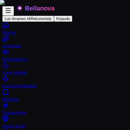
Luo ilmainen tili
Rekisteröidy
Kirjaudu
Etusivu
Astrologia
Selkönäkijyys
Unen tulkinta
Energiatyöskentely
Mediumi
Numerologia
Oracle-kortti