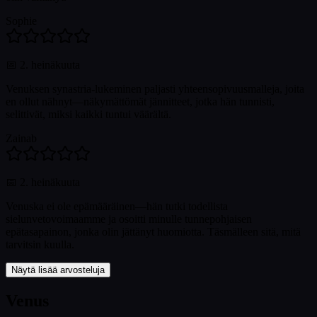
Sophie
📅
2. heinäkuuta
Venuksen synastria-lukeminen paljasti yhteensopivuusmalleja, joita
en ollut nähnyt—näkymättömät jännitteet, jotka hän tunnisti,
selittivät, miksi kaikki tuntui väärältä.
Zainab
📅
2. heinäkuuta
Venuska ei ole epämääräinen—hän tutki todellista
sielunvetovoimaamme ja osoitti minulle tunnepohjaisen
epätasapainon, jonka olin jättänyt huomiotta. Täsmälleen sitä, mitä
tarvitsin kuulla.
Näytä lisää arvosteluja
Venus