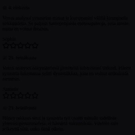
📅
4. elokuuta
Venus analysoi synastrian minun ja kumppanini välillä kirurgisella
tarkkuudella. Se paljasti tunnepohjaisia epätasapainoja, joita tunsin
mutta en voinut ilmaista.
Sophia
📅
29. heinäkuuta
Venus analysoi näkymättömiä jännitteitä suhteessani tarkasti. Hänen
synastria-lukemansa selitti dynamiikkaa, joita en voinut artikuloida
aiemmin.
Antonio
📅
29. heinäkuuta
Hänen rakkaus tarot ja synastria työ osoitti minulle todellisia
yhteensopivuusmalleja, ei hämäriä vakuutuksia. Vihdoin sain
selkeyttä siitä, onko tämä oikein.