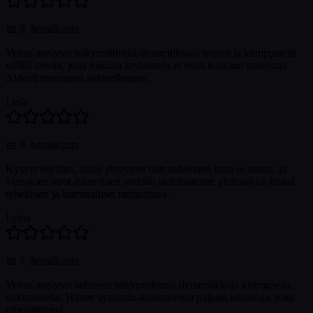
📅
9. heinäkuuta
Venus analysoi näkymättömiä dynamiikkoja minun ja kumppanini
välillä tavoin, joita mikään keskustelu ei voisi koskaan saavuttaa.
Aidosti muuntava suhteellemme.
Leila
📅
9. heinäkuuta
Kysyin itseltäni, oliko yhteyteni niin todellinen kuin se tuntui, ja
Venuksen tarot-lukeminen meidän sieluistamme yhdessä oli brutal
rehellinen ja kummalliset rauhoittava.
Lydia
📅
7. heinäkuuta
Venus analysoi suhteeni näkymättömiä dynamiikkoja kirurgisella
tarkkuudella. Hänen synastria-lukemisensa paljasti totuuksia, joita
olin välttänyt.