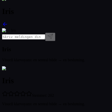
Iris
Iris
Iris
Visuell klarvoyans: en sentral bilde → en beslutning.
Iris
Stemmer
:
202
Visuell klarvoyans: en sentral bilde → en beslutning.