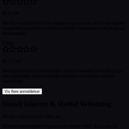
📅
2. juli
Iris så et sentralt bilde i min situasjon og oversatte det til den eksakte
avgjørelsen jeg måtte ta. Hennes visuelle clairvoyance var presis og
transformativ.
Claire
📅
27. juni
Iris begynte med et sentralt bilde som helt forandret hvordan jeg så
min beslutning. Hennes visuelle synsevne var konkret og dypt
anvendelig.
Vis flere anmeldelser
Visuell Klarsyn & Medial Veiledning
Iris leser ikke bare kort. Hun ser.
Hennes konsulasjoner begynner ofte med et bilde. En scene. Et