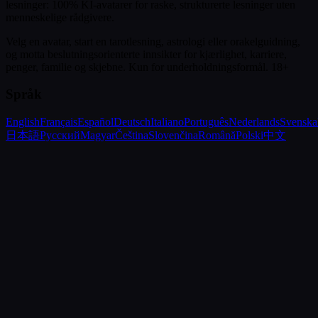
lesninger: 100% KI-avatarer for raske, strukturerte lesninger uten
menneskelige rådgivere.
Velg en avatar, start en tarotlesning, astrologi eller orakelguidning,
og motta beslutningsorienterte innsikter for kjærlighet, karriere,
penger, familie og skjebne.
Kun for underholdningsformål. 18+
Språk
English
Français
Español
Deutsch
Italiano
Português
Nederlands
Svenska
日本語
Русский
Magyar
Čeština
Slovenčina
Română
Polski
中文