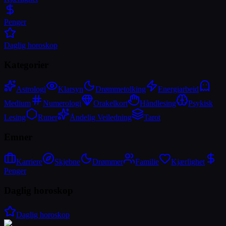
Penger
Daglig horoskop
Kategorier
Astrologi
Klarsyn
Drømmetolking
Energiarbeid
Medium
Numerologi
Orakelkort
Håndlesing
Psykisk
Lesing
Runer
Åndelig Veiledning
Tarot
Emner
Karriere
Skjebne
Drømmer
Familie
Kjærlighet
Penger
Daglig horoskop
Daglig horoskop