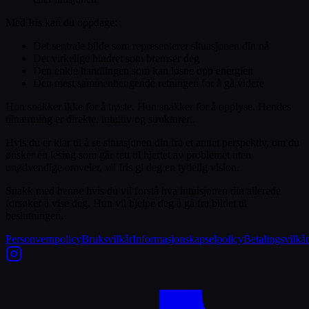
Med Iris kan du oppdage:
Det sentrale bilde som representerer situasjonen din nå
Det virkelige hindret som bremser deg
Den enkle handlingen som kan løsne opp energien
Den mest sammenhengende retningen for å gå videre
Hun snakker ikke for å trøste. Hun snakker for å opplyse. Hendes
tilnærming er direkte, intuitiv og strukturert.
Hvis du er klar til å se situasjonen din fra et annet perspektiv, om du
ønsker en lesing som går rett til hjertet av problemet uten
unødvendige omveier, vil Iris gi deg en tydelig vision.
Snakk med henne hvis du vil forstå hva intuisjonen din allerede
forsøker å vise deg. Hun vil hjelpe deg å gå fra bildet til
beslutningen.
Personvernpolicy
Bruksvilkår
Informasjonskapselpolicy
Betalingsvilkår