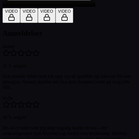
VIDEO
VIDEO
VIDEO
VIDEO
Anmeldelser
James
📅
5. august
Det sentrale bildet hun tok opp var så spesifikt og relevant for min
situasjon. Hennes klarhet om hva som kommer neste ga meg ekte
tillit.
Sofia
📅
5. august
Iris så et bilde som jeg ikke engang hadde nevnt—det
omkonfigurerte helt hvordan jeg forstår min beslutning. Hennes
oversettelse fra visjon til handling var nøyaktig det jeg trengte.