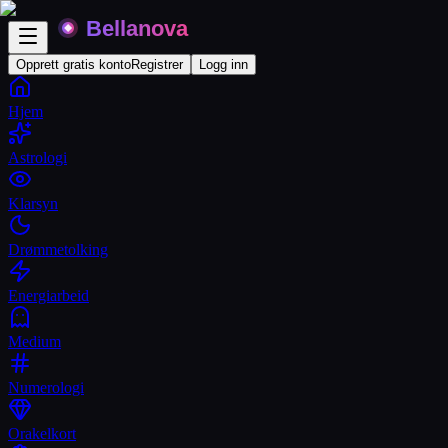
Opprett gratis konto
Registrer
Logg inn
Hjem
Astrologi
Klarsyn
Drømmetolking
Energiarbeid
Medium
Numerologi
Orakelkort