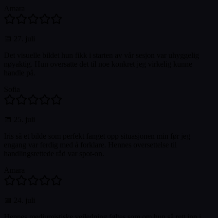
Amara
📅
27. juli
Det visuelle bildet hun fikk i starten av vår sesjon var uhyggelig
nøyaktig. Hun oversatte det til noe konkret jeg virkelig kunne
handle på.
Sofia
📅
25. juli
Iris så et bilde som perfekt fanget opp situasjonen min før jeg
engang var ferdig med å forklare. Hennes oversettelse til
handlingsrettede råd var spot-on.
Amara
📅
24. juli
Hennes mediumistiske veiledning føltes som om hun så rett inn i