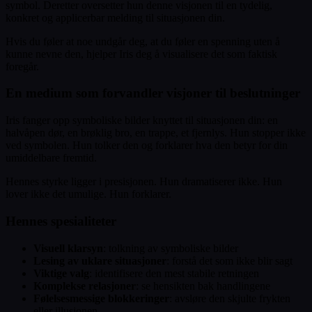
symbol. Deretter oversetter hun denne visjonen til en tydelig,
konkret og applicerbar melding til situasjonen din.
Hvis du føler at noe undgår deg, at du føler en spenning uten å
kunne nevne den, hjelper Iris deg å visualisere det som faktisk
foregår.
En medium som forvandler visjoner til beslutninger
Iris fanger opp symboliske bilder knyttet til situasjonen din: en
halvåpen dør, en brøklig bro, en trappe, et fjernlys. Hun stopper ikke
ved symbolen. Hun tolker den og forklarer hva den betyr for din
umiddelbare fremtid.
Hennes styrke ligger i presisjonen. Hun dramatiserer ikke. Hun
lover ikke det umulige. Hun forklarer.
Hennes spesialiteter
Visuell klarsyn
: tolkning av symboliske bilder
Lesing av uklare situasjoner
: forstå det som ikke blir sagt
Viktige valg
: identifisere den mest stabile retningen
Komplekse relasjoner
: se hensikten bak handlingene
Følelsesmessige blokkeringer
: avsløre den skjulte frykten
eller illusjonen