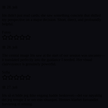
📅
28. juli
Iris didn't just read cards; she saw something concrete that shifted
my perspective on a major decision. Short, direct, and profoundly
helpful.
Fatou
📅
28. juli
The central image Iris saw at the start of our session was uncanny—
it translated perfectly into the guidance I needed. Her visual
clairvoyance is genuinely powerful.
Sofia
📅
27. juli
Iris så et bilde jeg ikke engang hadde beskrevet—det var nøyaktig
det jeg trengte å se om min situasjon. Hennes klarhet forvandlet
forvirring til retning.