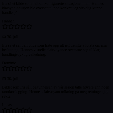
Iris så et bilde som helt omkonfigurerte situasjonen min. Hennes
klarsynt intuisjon ble oversatt til noe konkret jeg virkelig kunne
handle på.
Hannah
📅
30. juli
Iris så et sentralt bilde som låste opp alt jeg trengte å forstå om min
beslutning. Hennes visuelle clairvoyance oversatte seg til klar,
handlingsdyktig veiledning.
Dominic
📅
30. juli
Bildet som Iris så i begynnelsen av vår sesjon talte høyere enn noen
tarotkortlegging. Hennes clairvoyant tolkning ga meg retningen jeg
søkte.
Lucas