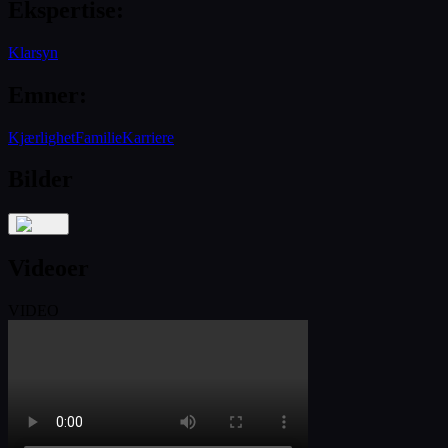
Ekspertise
:
Klarsyn
Emner
:
Kjærlighet
Familie
Karriere
Bilder
Videoer
VIDEO