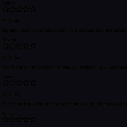
Samira
📅
24. juli
Jeg satte pris på TwinFrames rett-på-sak-tilnærming til dypere forbi
Vincent
📅
24. juli
TwinFrame gjennomskuet den romantiske idealismen og ga meg fakta om
Amara
📅
23. juli
TwinFrame brøt gjennom fantasi jeg hadde om forholdet mitt og ga me
Rainer