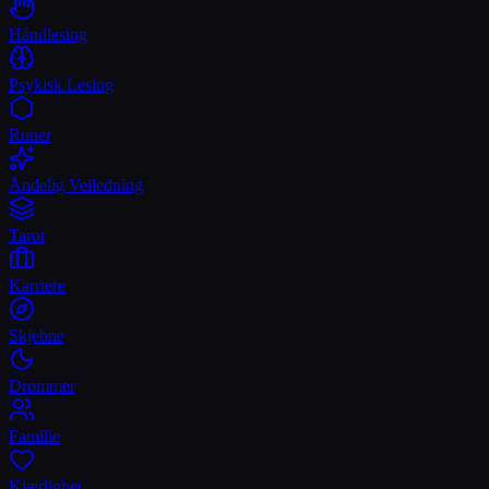
Håndlesing
Psykisk Lesing
Runer
Åndelig Veiledning
Tarot
Karriere
Skjebne
Drømmer
Familie
Kjærlighet