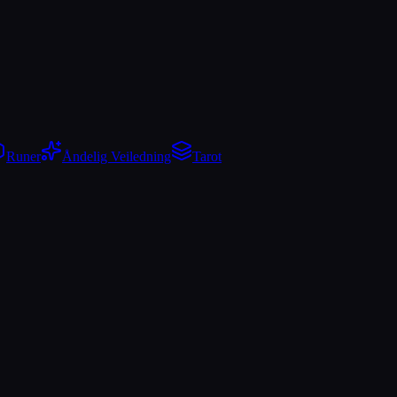
Runer
Åndelig Veiledning
Tarot