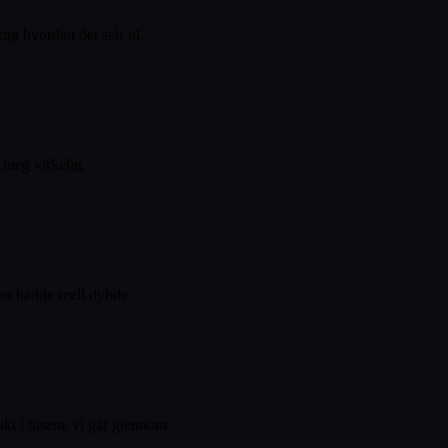
g hvordan det står til.
 meg virkelig.
en hadde reell dybde.
ikt i fasene vi går gjennom.