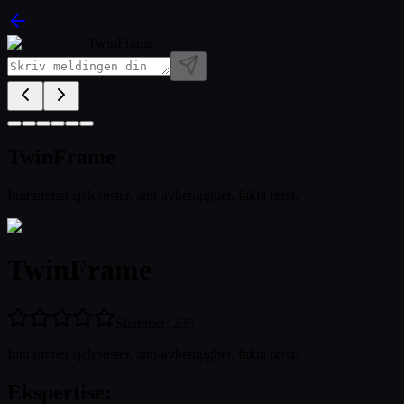
TwinFrame
TwinFrame
Innrammet sjelesøster, anti-avhengighet, fakta først.
TwinFrame
Stemmer
:
235
Innrammet sjelesøster, anti-avhengighet, fakta først.
Ekspertise
: