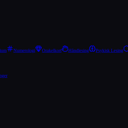
ium
Numerologi
Orakelkort
Håndlesing
Psykisk Lesing
nger