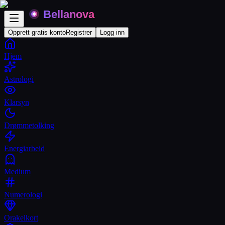
Opprett gratis konto
Registrer
Logg inn
Hjem
Astrologi
Klarsyn
Drømmetolking
Energiarbeid
Medium
Numerologi
Orakelkort