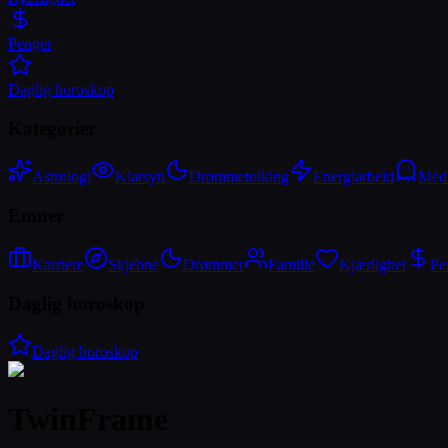
Penger
Daglig horoskop
Kategorier
Astrologi
Klarsyn
Drømmetolking
Energiarbeid
Med
Emner
Karriere
Skjebne
Drømmer
Familie
Kjærlighet
Pe
Daglig horoskop
Daglig horoskop
TwinFrame