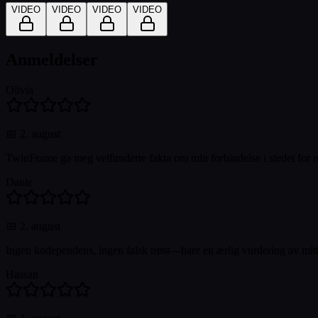
VIDEO
VIDEO
VIDEO
VIDEO
Anmeldelser
Olivia
📅
2. august
TwinFrame ga meg velfunderte fakta om min forbindelse i stedet for r
Dante
📅
2. august
Ingen kodependens, ingen falsk trøst—bare en ærlig vurdering av mitt
Hassan