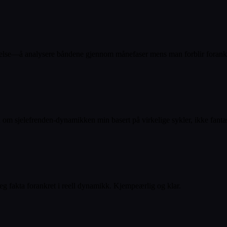
ndelse—å analysere båndene gjennom månefaser mens man forblir forankre
 sjelefrenden-dynamikken min basert på virkelige sykler, ikke fantas
g fakta forankret i reell dynamikk. Kjempeærlig og klar.