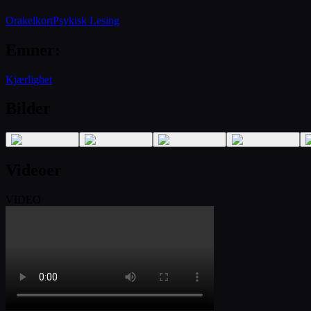
Orakelkort
Psykisk Lesing
Emner
:
Kjærlighet
Bilder
Videoer
VIDEO