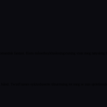
omantisk fantasi. Hans månedssykluslesingvisning viste meg nøyaktig hvo
 bånd. TwinFrames syklusbaserte tilnærming lot meg se min sjelefrende