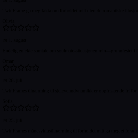
📅
1. august
TwinFrame ga meg fakta om forholdet mitt uten de romantiske illusjon
Olivia
📅
1. august
Endelig en ekte samtale om soulmate-situasjonen min—grunnfestet i fak
Omar
📅
28. juli
TwinFrames tilnærming til sjelevenndynamikk er oppfriskende fri for
Sofia
📅
25. juli
TwinFrames månesyklustilnærming til forholdet mitt ga meg et forankret