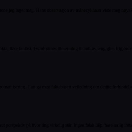
ene jeg laget meg. Hans observasjon av månecykluser viste meg nøyakti
ta, ikke fantasi. TwinFrames tilnærming til anti-avhengighet frigjorde
 romantisering. Han ga meg faktabasert veiledning om denne forbindels
 perspektiv på hvor ting virkelig står. Ingen falsk håp, bare ærlig inns