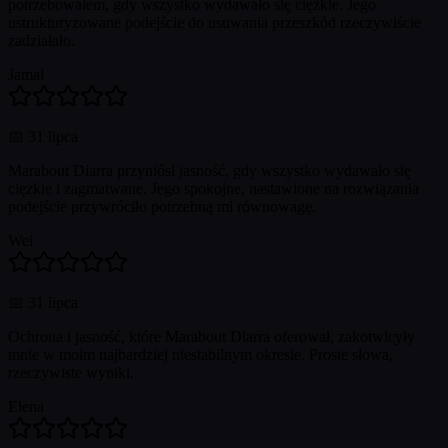
potrzebowałem, gdy wszystko wydawało się ciężkie. Jego
ustrukturyzowane podejście do usuwania przeszkód rzeczywiście
zadziałało.
Jamal
📅
31 lipca
Marabout Diarra przyniósł jasność, gdy wszystko wydawało się
ciężkie i zagmatwane. Jego spokojne, nastawione na rozwiązania
podejście przywróciło potrzebną mi równowagę.
Wei
📅
31 lipca
Ochrona i jasność, które Marabout Diarra oferował, zakotwicyły
mnie w moim najbardziej niestabilnym okresie. Proste słowa,
rzeczywiste wyniki.
Elena