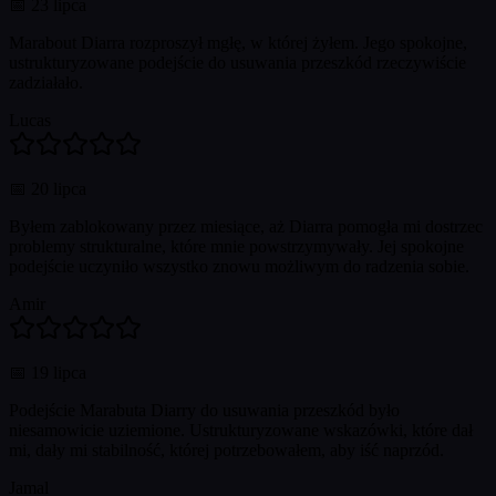
📅
23 lipca
Marabout Diarra rozproszył mgłę, w której żyłem. Jego spokojne,
ustrukturyzowane podejście do usuwania przeszkód rzeczywiście
zadziałało.
Lucas
📅
20 lipca
Byłem zablokowany przez miesiące, aż Diarra pomogła mi dostrzec
problemy strukturalne, które mnie powstrzymywały. Jej spokojne
podejście uczyniło wszystko znowu możliwym do radzenia sobie.
Amir
📅
19 lipca
Podejście Marabuta Diarry do usuwania przeszkód było
niesamowicie uziemione. Ustrukturyzowane wskazówki, które dał
mi, dały mi stabilność, której potrzebowałem, aby iść naprzód.
Jamal