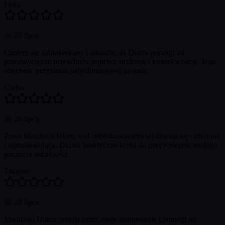
Leila
📅
28 lipca
Czułem się zablokowany i utknięty, aż Diarra pomógł mi
przezwyciężyć przeszkody poprzez strukturę i konsekwencję. Jego
obecność przyniosła natychmiastową jasność.
Carlos
📅
28 lipca
Praca Marabout Diarra nad odblokowaniem wydawała się ochronna
i ugruntowująca. Dał mi praktyczne kroki do przywrócenia mojego
poczucia stabilności.
Thomas
📅
28 lipca
Marabout Diarra przejął przez moje zamieszanie i pomógł mi