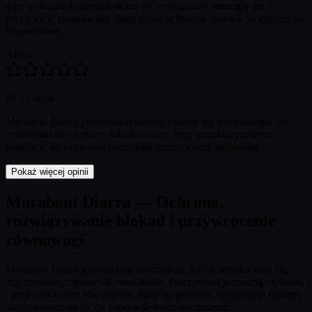
jego wskazówki zorientowane na rozwiązania pomogły mi
przywrócić równowagę. Jego praca ochronna sprawił, że czułem się
bezpieczniej.
Abdul
📅
11 lipca
Marabout Diarra przyniósł spokojną jasność do wszystkiego, co
wydawało się ciężkie i zablokowane. Jego ustrukturyzowane
podejście do usuwania przeszkód rzeczywiście zadziałało.
Pokaż więcej opinii
Marabout Diarra — Ochrona,
rozwiązywanie blokad i przywrócenie
równowagi
Marabout Diarra jest stabilną obecnością, gdy wszystko staje się
zagmatwane, ciężkie lub niestabilne. Pracuje nad jasnością, ochroną
i przywróceniem równowagi, mówiąc prostym, spokojnym głosem,
skierowanym na to, co naprawdę może się zmienić.