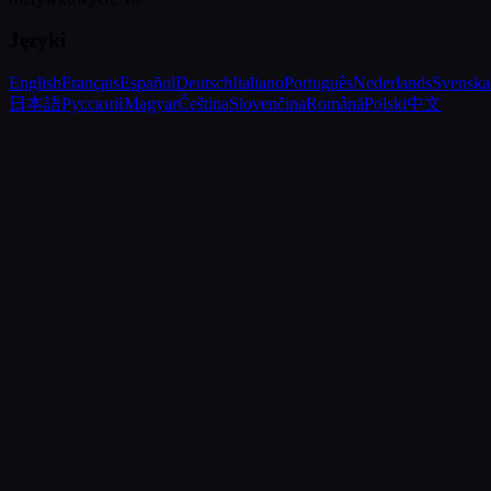
Języki
English
Français
Español
Deutsch
Italiano
Português
Nederlands
Svenska
日本語
Русский
Magyar
Čeština
Slovenčina
Română
Polski
中文