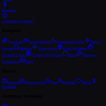
Pieniądze
Codzienny horoskop
Kategorie
Astrologia
Jasnowidzenie
Interpretacja Snów
Praca z
Energią
Medium
Numerologia
Karty Wróżebne
Czytanie z Ręki
Czytanie Psychiczne
Runy
Duchowe
Wskazówki
Tarot
Tematy
Kariera
Przeznaczenie
Sny
Rodzina
Miłość
Pieniądze
Codzienny horoskop