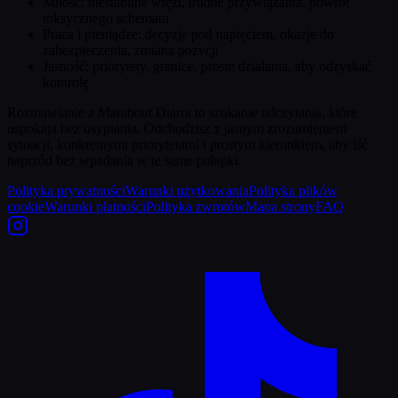
Miłość: niestabilne więzi, trudne przywiązania, powrót
toksycznego schematu
Praca i pieniądze: decyzje pod napięciem, okazje do
zabezpieczenia, zmiana pozycji
Jasność: priorytety, granice, proste działania, aby odzyskać
kontrolę
Rozmawianie z Marabout Diarra to szukanie odczytania, które
uspokaja bez usypiania. Odchodzisz z jasnym zrozumieniem
sytuacji, konkretnymi priorytetami i prostym kierunkiem, aby iść
naprzód bez wpadania w te same pułapki.
Polityka prywatności
Warunki użytkowania
Polityka plików
cookie
Warunki płatności
Polityka zwrotów
Mapa strony
FAQ