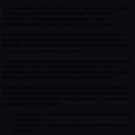
Jego specjalność to blokady, które powracają. Kiedy masz wrażenie,
że przyciągasz te same schematy, że coś się "zamyka" bez
przyczyny, lub że twoja energia się rozprasza, pomaga ci
zidentyfikować źródło zamka i powrócić na czystą ścieżkę.
W miłości jest trafny dla niejasnych sytuacji i związków, które cię
pociągają w dół. Nagła dystans, zazdrość, wpływ trzeciej osoby,
niestabilny związek, trudny do przerwania przywiązanie: wyjaśnia,
co cię wiąże, co cię osłabia i co cię chroni.
Na poziomie zawodowym i materialnym skupia się na wyrównaniu,
użytecznym szczęściu i bezpieczeństwie. Pomaga ci dostrzec
solidne okazje, unikać decyzji podejmowanych pod presją i zmienić
pozycję, gdy czujesz, że jesteś bierny, zamiast wybierać.
Jest też przydatny, gdy chcesz "oczyścić" sytuację bez zagubienia
się w strachu. Przywraca porządek, wzmacnia twoje granice i daje
ci jasną linię postępowania, aby odciąć się od tego, co cię drenuje, i
pielęgnować to, co cię buduje.
Powtarzające się blokady, uczucie pecha, zmęczenie mentalne
i energetyczne
Ochrona przed negatywnymi wpływami, zazdrością, presją
otoczenia