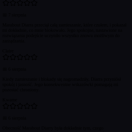
📅
7 sierpnia
Marabout Diarra przeciął całą zamieszanie, które czułem, i pokazał
mi dokładnie, co mnie blokowało. Jego spokojne, nastawione na
rozwiązania podejście uczyniło wszystko znowu możliwym do
zarządzania.
Claire
📅
6 sierpnia
Kiedy zamieszanie i blokady się nagromadziły, Diarra przyniósł
spokój i jasność. Jego konsekwentne wskazówki pomagają mi
pozostać chroniony.
Kwame
📅
6 sierpnia
Obecność Marabout Diarry była dokładnie tym, czego