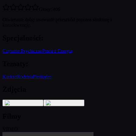
Głosy
:
406
Otwieranie dróg: usuwanie przeszkód poprzez strukturę i
konsekwencję.
Specjalności
:
Czytanie Psychiczne
Praca z Energią
Tematy
:
Kariera
Rodzina
Pieniądze
Zdjęcia
Filmy
VIDEO