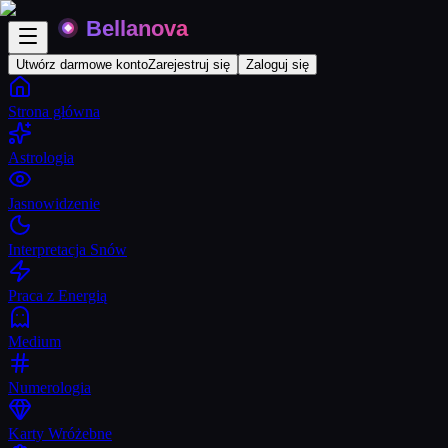
Utwórz darmowe konto
Zarejestruj się
Zaloguj się
Strona główna
Astrologia
Jasnowidzenie
Interpretacja Snów
Praca z Energią
Medium
Numerologia
Karty Wróżebne