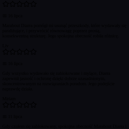
📅
16 lipca
Marabout Diarra pomógł mi usunąć przeszkody, które wydawały się
paraliżujące, i przywrócić równowagę poprzez prostą,
konsekwentną strukturę. Jego spokojna obecność robiła różnicę.
Liv
📅
16 lipca
Gdy wszystko wydawało się zablokowane i mylące, Diarra
zapewnił jasność i ochronę dzięki dobrze uzasadnionym,
skoncentrowanym na rozwiązaniach poradom. Jego podejście
naprawdę działa.
Miriam
📅
11 lipca
Gdy czułem się zablokowany, spokojna obecność Marabout Diarra i