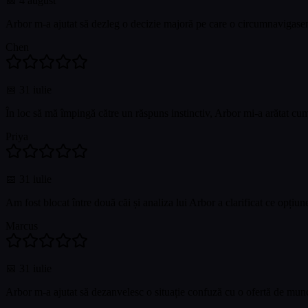
📅
4 august
Arbor m-a ajutat să dezleg o decizie majoră pe care o circumnavigasem t
Chen
📅
31 iulie
În loc să mă împingă către un răspuns instinctiv, Arbor mi-a arătat cum 
Priya
📅
31 iulie
Am fost blocat între două căi și analiza lui Arbor a clarificat ce opț
Marcus
📅
31 iulie
Arbor m-a ajutat să dezanvelesc o situație confuză cu o ofertă de munc