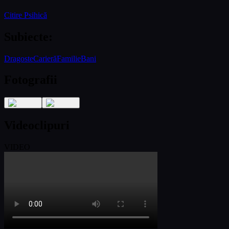
Citire Psihică
Subiecte
:
Dragoste
Carieră
Familie
Bani
Fotografii
Videoclipuri
VIDEO