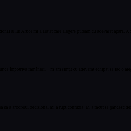
ional al lui Arbor mi-a arătat care alegere puteam cu adevărat apăra. Abo
ncă împotriva rămânerii—m-am simțit cu adevărat echipat să fac o alegere
a sa a arborelui decizional mi-a rupt confuzia. M-a făcut să gândesc defe