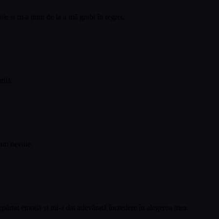
e și m-a ținut de la a mă grabi în regret.
tilă.
eam nevoie.
părtat emoția și mi-a dat adevărată încredere în alegerea mea.