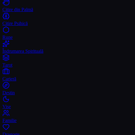
Citire din Palmă
Citire Psihică
Rune
Îndrumarea Spirituală
Tarot
Carieră
Destin
Vise
Familie
Dragoste