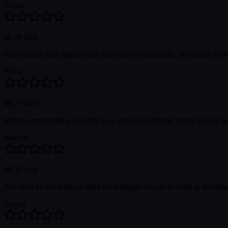
Anika
📅
28 iulie
Eram blocat între opțiuni care toate păreau rezonabile, dar cadrul deciz
Elena
📅
27 iulie
Metoda structurată a lui Arbor m-a ajutat să cântăresc oferta mea de mu
Marcus
📅
27 iulie
Am venit la Arbor blocat între două alegeri majore de viață și abordare
Amara