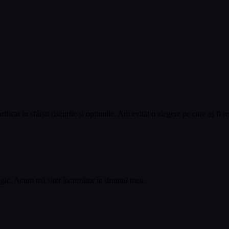
ficat în sfârșit riscurile și opțiunile. Am evitat o alegere pe care aș fi r
logic. Acum mă simt încrezător în drumul meu.