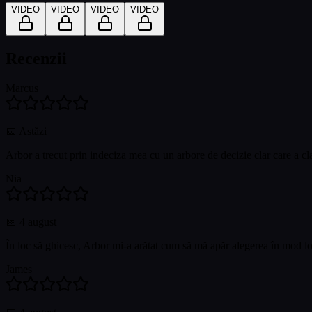
VIDEO
VIDEO
VIDEO
VIDEO
Recenzii
Marcus
📅
Astăzi
Arbor a trecut prin indeciza mea cu un arbore de decizie clar care a clari
Nia
📅
4 august
În loc să ghicesc, Arbor mi-a arătat cum să mă apăr alegerea în mod 
James