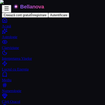
Creează cont gratuit
Înregistrare
Autentificare
Acasă
Astrologie
Clarviziune
Interpretarea Viselor
Lucrul cu Energia
Mediu
Numerologie
Cărți Oracol