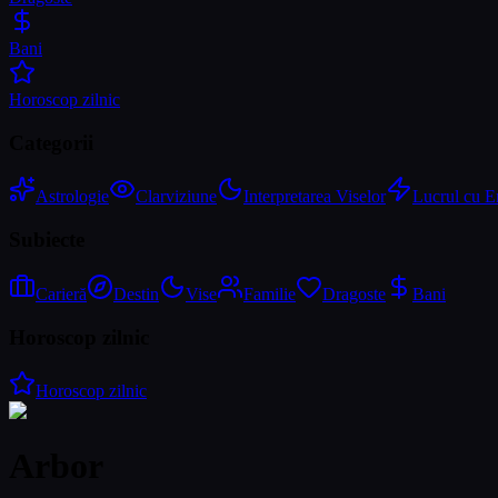
Bani
Horoscop zilnic
Categorii
Astrologie
Clarviziune
Interpretarea Viselor
Lucrul cu E
Subiecte
Carieră
Destin
Vise
Familie
Dragoste
Bani
Horoscop zilnic
Horoscop zilnic
Arbor