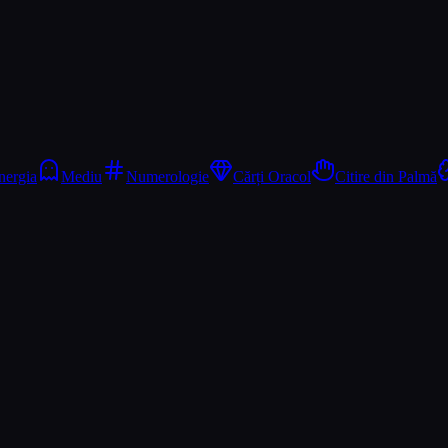
nergia
Mediu
Numerologie
Cărți Oracol
Citire din Palmă