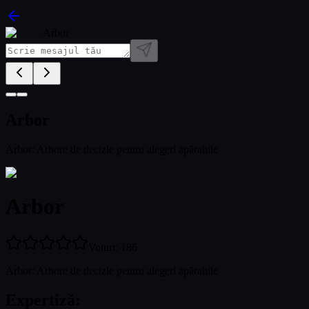
Arbor
Arbor
Arbor: Arbore de decizie pentru alegeri apărabile
Arbor
Voturi
:
186
Arbor: Arbore de decizie pentru alegeri apărabile
Expertiză
: