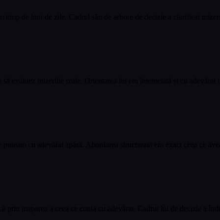
imp de luni de zile. Cadrul său de arbore de decizie a clarificat mizeriil
să evaluez mizeriile reale. Orientarea lui era întemeiată și cu adevărat u
iune puteam cu adevărat apăra. Abordarea structurată era exact ceea ce av
ă prin maparea a ceea ce conta cu adevărat. Cadrul lui de decizie a înde