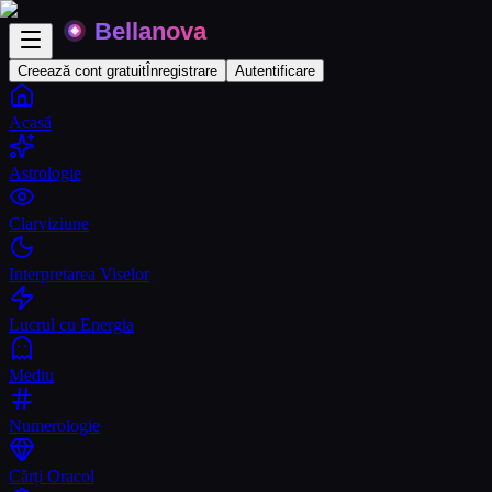
Creează cont gratuit
Înregistrare
Autentificare
Acasă
Astrologie
Clarviziune
Interpretarea Viselor
Lucrul cu Energia
Mediu
Numerologie
Cărți Oracol