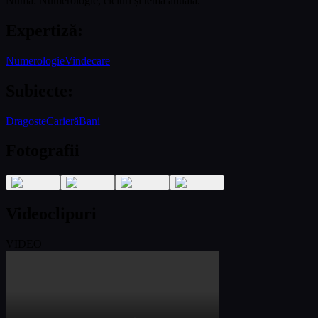
Numa: Numerologie, cicluri și temă anuală.
Expertiză
:
Numerologie
Vindecare
Subiecte
:
Dragoste
Carieră
Bani
Fotografii
Videoclipuri
VIDEO