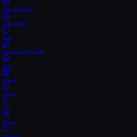
Citire din Palmă
Citire Psihică
Rune
Îndrumarea Spirituală
Tarot
Carieră
Destin
Vise
Familie
Dragoste