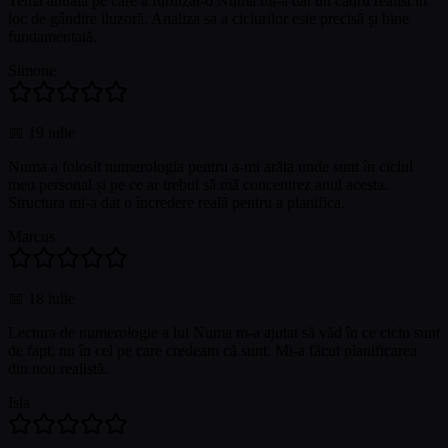
Tema anuală pe care a furnizat-o Numa mi-a dat un cadru realist în
loc de gândire iluzoră. Analiza sa a ciclurilor este precisă și bine
fundamentată.
Simone
📅
19 iulie
Numa a folosit numerologia pentru a-mi arăta unde sunt în ciclul
meu personal și pe ce ar trebui să mă concentrez anul acesta.
Structura mi-a dat o încredere reală pentru a planifica.
Marcus
📅
18 iulie
Lectura de numerologie a lui Numa m-a ajutat să văd în ce ciclu sunt
de fapt, nu în cel pe care credeam că sunt. Mi-a făcut planificarea
din nou realistă.
Isla