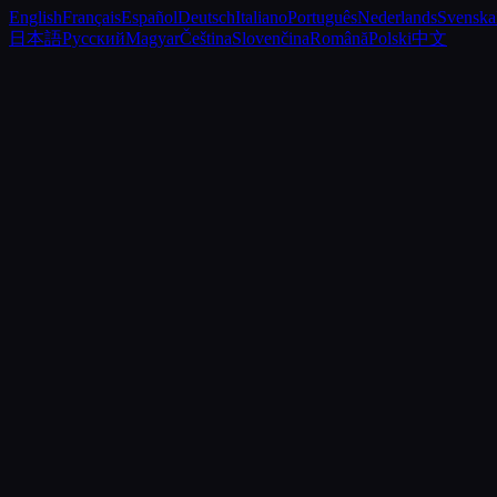
English
Français
Español
Deutsch
Italiano
Português
Nederlands
Svenska
日本語
Русский
Magyar
Čeština
Slovenčina
Română
Polski
中文