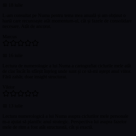
📅
18 iulie
L-am consultat pe Numa pentru tema mea anuală și am obținut o
hartă care recunoaște atât momentum-ul, cât și fazele de consolidare
necesare. Atât de ancorat.
Marcus
📅
16 iulie
Lectura de numerologie a lui Numa a cartografiat ciclurile mele atât
de clar încât în sfârșit înțeleg unde sunt și ce să-mi aștept anul viitor.
Fără zahăr, doar insight structurat.
Viktor
📅
13 iulie
Lectura numerologică a lui Numa asupra ciclurilor mele personale
m-a ajutat să planific anul strategic. Perspectiva lui asupra fazelor
mele de ritm a fost atât structurată, cât și exactă.