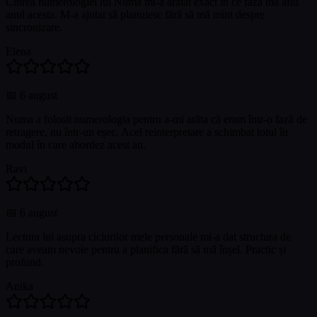
Citirea numerologiei lui Numa mi-a arătat exact în ce fază mă aflu
anul acesta. M-a ajutat să planuiesc fără să mă mint despre
sincronizare.
Elena
📅
6 august
Numa a folosit numerologia pentru a-mi arăta că eram într-o fază de
retragere, nu într-un eșec. Acel reinterpretare a schimbat totul în
modul în care abordez acest an.
Ravi
📅
6 august
Lectura lui asupra ciclurilor mele personale mi-a dat structura de
care aveam nevoie pentru a planifica fără să mă înșel. Practic și
profund.
Anika