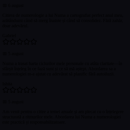
📅
6 august
Citirea de numerologie a lui Numa a cartografiat perfect anul meu,
arătândumi când să merg înainte și când să consolidez. Fără zahăr,
doar adevărul.
Gabriel
📅
5 august
Numa a trasat harta ciclurilor mele personale cu atâta claritate—în
sfârșit înțeleg în ce fază sunt și ce să mă aștept. Abordarea sa a
numerologiei m-a ajutat cu adevărat să planific fără autoiluzii.
Ishita
📅
5 august
Am venit pentru o citire a temei anuale și am plecat cu o înțelegere
structurată a ritmurilor mele. Abordarea lui Numa a numerologiei
este practică și responsabilizatoare.