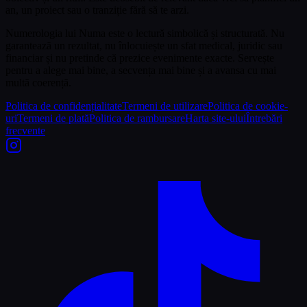
an, un proiect sau o tranziție fără să te arzi.
Numerologia lui Numa este o lectură simbolică și structurată. Nu
garantează un rezultat, nu înlocuiește un sfat medical, juridic sau
financiar și nu pretinde că prezice evenimente exacte. Servește
pentru a alege mai bine, a secvența mai bine și a avansa cu mai
multă coerență.
Politica de confidențialitate
Termeni de utilizare
Politica de cookie-
uri
Termeni de plată
Politica de rambursare
Harta site-ului
Întrebări
frecvente