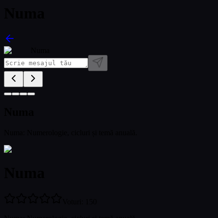
Numa
Numa
Numa
Numa: Numerologie, cicluri și temă anuală.
Numa
Voturi
:
150