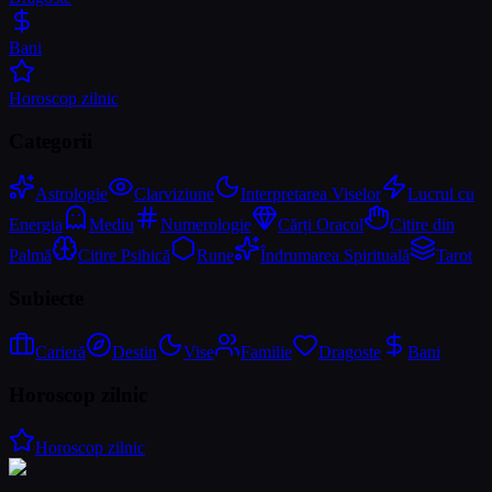
Bani
Horoscop zilnic
Categorii
Astrologie
Clarviziune
Interpretarea Viselor
Lucrul cu
Energia
Mediu
Numerologie
Cărți Oracol
Citire din
Palmă
Citire Psihică
Rune
Îndrumarea Spirituală
Tarot
Subiecte
Carieră
Destin
Vise
Familie
Dragoste
Bani
Horoscop zilnic
Horoscop zilnic