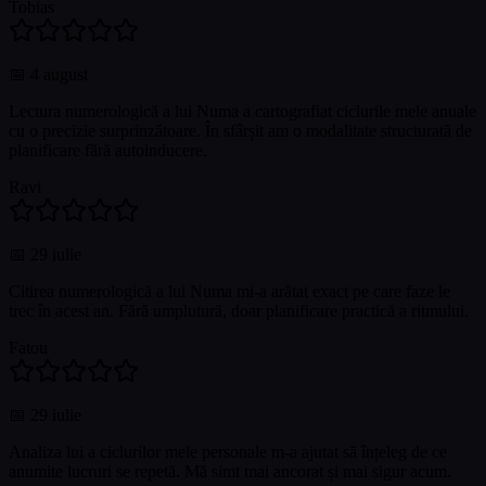
Tobias
📅
4 august
Lectura numerologică a lui Numa a cartografiat ciclurile mele anuale
cu o precizie surprinzătoare. În sfârșit am o modalitate structurată de
planificare fără autoinducere.
Ravi
📅
29 iulie
Citirea numerologică a lui Numa mi-a arătat exact pe care faze le
trec în acest an. Fără umplutură, doar planificare practică a ritmului.
Fatou
📅
29 iulie
Analiza lui a ciclurilor mele personale m-a ajutat să înțeleg de ce
anumite lucruri se repetă. Mă simt mai ancorat și mai sigur acum.