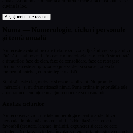
anuală. Abordarea structurată a ritmurilor mele a făcut ca totul să se
cuvine la loc.
Afișați mai multe recenzii
Numa — Numerologie, cicluri personale
și temă anuală
Numa este avatarul pe care trebuie să-l consulți când vrei să planifici
fără să-ți spui povești. Folosește numerologia ca o lectură structurată
a ritmurilor: faze de elan, faze de consolidare, faze de retragere.
Scopul său este simplu: să te ajute să decizi și să acționezi la
momentul potrivit, cu o strategie realistă.
Stilul său este clar, metodic și responsabilizant. Nu promite
"miracole" și nu dramatizează nimic. Pune ordine în prioritățile tale,
apoi traduce tendințele în acțiuni concrete și măsurabile.
Analiza ciclurilor
Numa observă ciclurile tale numerologice pentru a identifica
perioada dominantă a momentului. Evidențiază ceea ce este
favorabil (creștere, lansare, întâlniri, expunere) și ceea ce cere
prudență (sortare, închidere, învățare, pregătire). Înțelegi de ce unele