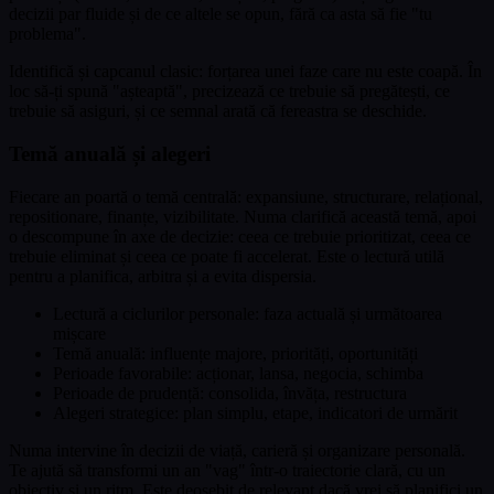
decizii par fluide și de ce altele se opun, fără ca asta să fie "tu
problema".
Identifică și capcanul clasic: forțarea unei faze care nu este coapă. În
loc să-ți spună "așteaptă", precizează ce trebuie să pregătești, ce
trebuie să asiguri, și ce semnal arată că fereastra se deschide.
Temă anuală și alegeri
Fiecare an poartă o temă centrală: expansiune, structurare, relațional,
repositionare, finanțe, vizibilitate. Numa clarifică această temă, apoi
o descompune în axe de decizie: ceea ce trebuie prioritizat, ceea ce
trebuie eliminat și ceea ce poate fi accelerat. Este o lectură utilă
pentru a planifica, arbitra și a evita dispersia.
Lectură a ciclurilor personale: faza actuală și următoarea
mișcare
Temă anuală: influențe majore, priorități, oportunități
Perioade favorabile: acționar, lansa, negocia, schimba
Perioade de prudență: consolida, învăța, restructura
Alegeri strategice: plan simplu, etape, indicatori de urmărit
Numa intervine în decizii de viață, carieră și organizare personală.
Te ajută să transformi un an "vag" într-o traiectorie clară, cu un
obiectiv și un ritm. Este deosebit de relevant dacă vrei să planifici un