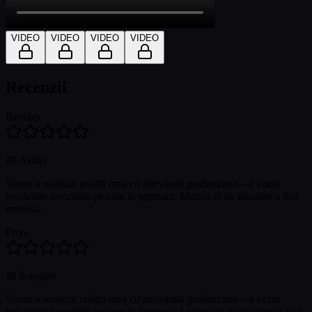
VIDEO
VIDEO
VIDEO
VIDEO
Recenzii
Ibrahim
📅
Astăzi
Venus a analizat relația mea cu adevărată profunzime—a văzut
tensiunile invizibile pe care le ignoram. Munca ei de sinastrie a fost
revelată.
Priya
📅
6 august
Venus a analizat relația mea cu adevărată profunzime—a văzut
tensiunile invizibile pe care le ignoram. Lectura ei de sinastrie a fost