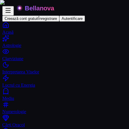
Creează cont gratuit
Înregistrare
Autentificare
Acasă
Astrologie
Clarviziune
Interpretarea Viselor
Lucrul cu Energia
Mediu
Numerologie
Cărți Oracol