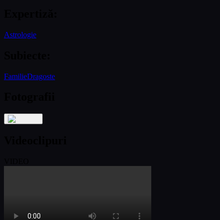
Expertiză
:
Astrologie
Subiecte
:
Familie
Dragoste
Fotografii
Videoclipuri
VIDEO