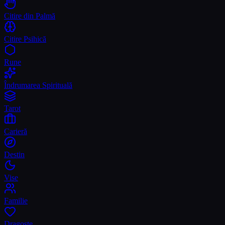
Citire din Palmă
Citire Psihică
Rune
Îndrumarea Spirituală
Tarot
Carieră
Destin
Vise
Familie
Dragoste