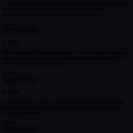
Venus a analizat dinamica invizibilă dintre mine și partenerul meu în
moduri pe care nicio conversație nu ar fi putut niciodată.
Autenticamente transformator pentru relația noastră.
Leila
📅
9 iulie
Mă întrebam dacă legătura mea era la fel de reală cum o simțeam, iar
citirea tarotului al Venusei despre sufletele noastre împreună a fost
brutal sinceră și ciudat liniștitoare.
David
📅
9 iulie
Analiza sinastră a Venusei a dezvăluit tensiuni invizibile în relația
mea care explicau totul. Precizia ei despre compatibilitate a fost cu
adevărat iluminatoare.
Lydia