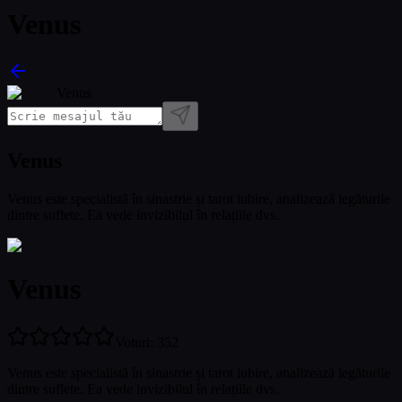
Venus
Venus
Venus
Venus este specialistă în sinastrie și tarot iubire, analizează legăturile
dintre suflete. Ea vede invizibilul în relațiile dvs.
Venus
Voturi
:
352
Venus este specialistă în sinastrie și tarot iubire, analizează legăturile
dintre suflete. Ea vede invizibilul în relațiile dvs.