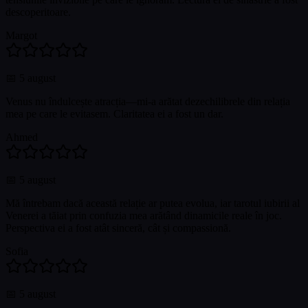
descoperitoare.
Margot
📅
5 august
Venus nu îndulcește atracția—mi-a arătat dezechilibrele din relația
mea pe care le evitasem. Claritatea ei a fost un dar.
Ahmed
📅
5 august
Mă întrebam dacă această relație ar putea evolua, iar tarotul iubirii al
Venerei a tăiat prin confuzia mea arătând dinamicile reale în joc.
Perspectiva ei a fost atât sinceră, cât și compassionă.
Sofia
📅
5 august