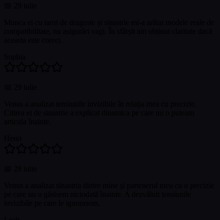
📅
29 iulie
Munca ei cu tarot de dragoste și sinastrie mi-a arătat modele reale de
compatibilitate, nu asigurări vagi. În sfârșit am obținut claritate dacă
aceasta este corect.
Sophia
📅
29 iulie
Venus a analizat tensiunile invizibile în relația mea cu precizie.
Citirea ei de sinastrie a explicat dinamica pe care nu o puteam
articula înainte.
Henri
📅
28 iulie
Venus a analizat sinastria dintre mine și partenerul meu cu o precizie
pe care nu o găsisem niciodată înainte. A dezvăluit tensiunile
invizibile pe care le ignorasem.
Leah