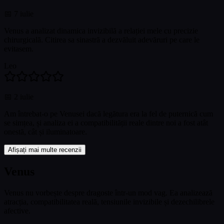
📅
7 iulie
Venus a analizat dinamica invizibilă a relației mele cu precizie
chirurgicală. Citirea sa sinastră a dezvăluit adevăruri pe care le
evitasem.
Leo
📅
2 iulie
Am întrebat-o pe Venusei dacă legătura era la fel de puternică cum
se simțea, și analiza ei a compatibilității reale dintre noi a fost atât
onestă, cât și iluminatoare.
Afișați mai multe recenzii
Venus
Venus nu vorbește despre dragoste într-un mod vag. Ea analizează
atracția, compatibilitatea reală, tensiunile invizibile și dezechilibrele
afective.