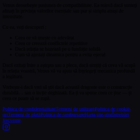
Venus deosebește pasiunea de compatibilitate. Ea relevă dacă sunteți
alinați în privința valorilor esențiale sau pur și simplu atrași de
intensitate.
Cu ea, veți descoperi :
Ceea ce vă unește cu adevărat
Ceea ce creează conflictele repetitive
Dacă relația se bazează pe o fundație solidă
Cum să ajustați dinamica pentru a evita eșecul
Dacă ezitați între a aștepta sau a pleca, dacă simțiți că ceva vă scapă
în relația voastră, Venus vă va ajuta să înțelegeți mecanica profundă
a legăturii.
Vorbește-i dacă vrei să știi dacă această dragoste este o construcție
durabilă… sau o lecție deghizată. Ea ți va spune ceea ce ține — și
ceea ce poate să se rupă.
Politica de confidențialitate
Termeni de utilizare
Politica de cookie-
uri
Termeni de plată
Politica de rambursare
Harta site-ului
Întrebări
frecvente