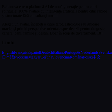
Bellanova este o platformă AI de nouă generație pentru citiri
spirituale: 100% avatare cu inteligență artificială pentru citiri rapide
și structurate fără consultanți umani.
Alegeți un avatar, începeți o citire tarot, astrologie sau ghidare
oracle, și primiți perspective orientate spre decizii pentru dragoste,
carieră, bani, familie și destin.
Doar în scop de divertisment. 18+
Limbi
English
Français
Español
Deutsch
Italiano
Português
Nederlands
Svenska
日本語
Русский
Magyar
Čeština
Slovenčina
Română
Polski
中文