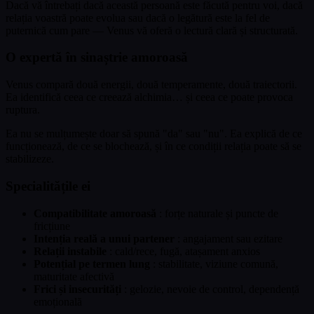
Dacă vă întrebați dacă această persoană este făcută pentru voi, dacă
relația voastră poate evolua sau dacă o legătură este la fel de
puternică cum pare — Venus vă oferă o lectură clară și structurată.
O expertă în sinaștrie amoroasă
Venus compară două energii, două temperamente, două traiectorii.
Ea identifică ceea ce creează alchimia… și ceea ce poate provoca
ruptura.
Ea nu se mulțumește doar să spună "da" sau "nu". Ea explică de ce
funcționează, de ce se blochează, și în ce condiții relația poate să se
stabilizeze.
Specialitățile ei
Compatibilitate amoroasă
: forțe naturale și puncte de
fricțiune
Intenția reală a unui partener
: angajament sau ezitare
Relații instabile
: cald/rece, fugă, atașament anxios
Potențial pe termen lung
: stabilitate, viziune comună,
maturitate afectivă
Frici și insecurități
: gelozie, nevoie de control, dependență
emoțională