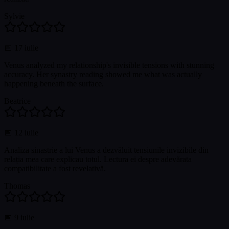
Sylvie
📅
17 iulie
Venus analyzed my relationship's invisible tensions with stunning
accuracy. Her synastry reading showed me what was actually
happening beneath the surface.
Beatrice
📅
12 iulie
Analiza sinastrie a lui Venus a dezvăluit tensiunile invizibile din
relația mea care explicau totul. Lectura ei despre adevărata
compatibilitate a fost revelativă.
Thomas
📅
9 iulie