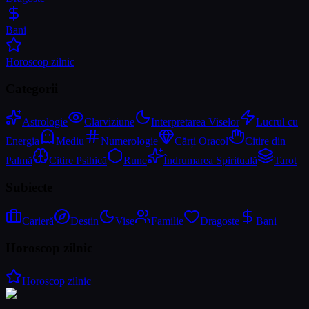
Bani
Horoscop zilnic
Categorii
Astrologie
Clarviziune
Interpretarea Viselor
Lucrul cu
Energia
Mediu
Numerologie
Cărți Oracol
Citire din
Palmă
Citire Psihică
Rune
Îndrumarea Spirituală
Tarot
Subiecte
Carieră
Destin
Vise
Familie
Dragoste
Bani
Horoscop zilnic
Horoscop zilnic