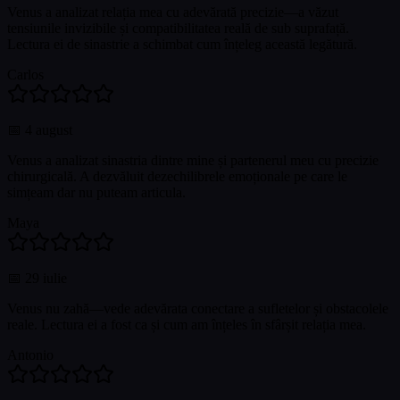
Venus a analizat relația mea cu adevărată precizie—a văzut
tensiunile invizibile și compatibilitatea reală de sub suprafață.
Lectura ei de sinastrie a schimbat cum înțeleg această legătură.
Carlos
📅
4 august
Venus a analizat sinastria dintre mine și partenerul meu cu precizie
chirurgicală. A dezvăluit dezechilibrele emoționale pe care le
simțeam dar nu puteam articula.
Maya
📅
29 iulie
Venus nu zahă—vede adevărata conectare a sufletelor și obstacolele
reale. Lectura ei a fost ca și cum am înțeles în sfârșit relația mea.
Antonio