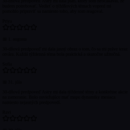
30-dňová predpoveď Astry mi dala plán, ktorý som neočakával, že
budem potrebovať. Vedieť o týždňových témach vopred mi
pomohlo pripraviť sa namiesto toho, aby som reagoval.
Priya
📅
1. augusta
30-dňová predpoveď mi dala jasný obraz o tom, čo sa mi práve teraz
otvára. Každá týždenná téma bola praktická a skutočne užitočná.
Sofia
📅
31. júla
30-dňová predpoveď Astry mi dala týždenné témy a konkrétne akcie
na zameranie. Bolo osviežujúce mať mapu dynamiky mesiaca
namiesto nejasných predpovedí.
Ravi