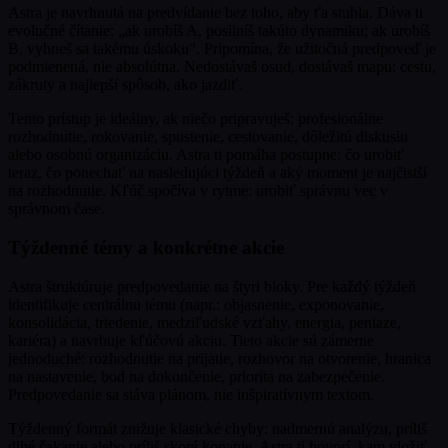
Astra je navrhnutá na predvídanie bez toho, aby ťa stuhla. Dáva ti
evolučné čítanie: „ak urobíš A, posilníš takúto dynamiku; ak urobíš
B, vyhneš sa takému úskoku". Pripomína, že užitočná predpoveď je
podmienená, nie absolútna. Nedostávaš osud, dostávaš mapu: cestu,
zákruty a najlepší spôsob, ako jazdiť.
Tento prístup je ideálny, ak niečo pripravuješ: profesionálne
rozhodnutie, rokovanie, spustenie, cestovanie, dôležitú diskusiu
alebo osobnú organizáciu. Astra ti pomáha postupne: čo urobiť
teraz, čo ponechať na nasledujúci týždeň a aký moment je najčistší
na rozhodnutie. Kľúč spočíva v rytme: urobiť správnu vec v
správnom čase.
Týždenné témy a konkrétne akcie
Astra štruktúruje predpovedanie na štyri bloky. Pre každý týždeň
identifikuje centrálnu tému (napr.: objasnenie, exponovanie,
konsolidácia, triedenie, medziľudské vzťahy, energia, peniaze,
kariéra) a navrhuje kľúčovú akciu. Tieto akcie sú zámerne
jednoduché: rozhodnutie na prijatie, rozhovor na otvorenie, hranica
na nastavenie, bod na dokončenie, priorita na zabezpečenie.
Predpovedanie sa stáva plánom, nie inšpiratívnym textom.
Týždenný formát znižuje klasické chyby: nadmernú analýzu, príliš
dlhé čakanie alebo príliš skoré konanie. Astra ti hovorí, kam vložiť