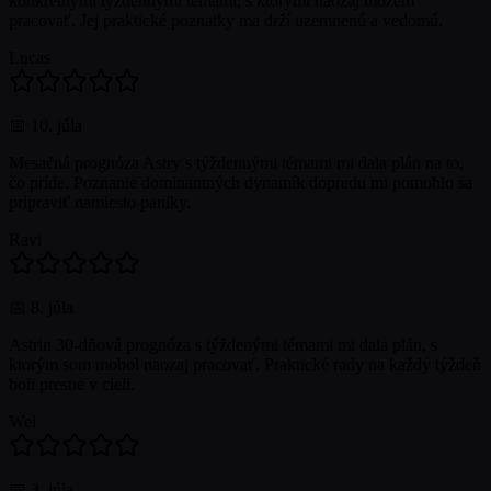
konkrétnymi týždennými témami, s ktorými naozaj môžem
pracovať. Jej praktické poznatky ma drží uzemnenú a vedomú.
Lucas
📅
10. júla
Mesačná prognóza Astry s týždennými témami mi dala plán na to,
čo príde. Poznanie dominantných dynamík dopredu mi pomohlo sa
pripraviť namiesto paniky.
Ravi
📅
8. júla
Astrin 30-dňová prognóza s týždenými témami mi dala plán, s
ktorým som mohol naozaj pracovať. Praktické rady na každý týždeň
boli presne v cieli.
Wei
📅
3. júla