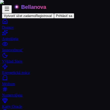
Vytvoriť účet zadarmo
Registrovať
Prihlásiť sa
Domov
Astrológia
Jasnovidnosť
Výklad Snov
Energetická práca
Médium
Numerológia
Karty Oracle