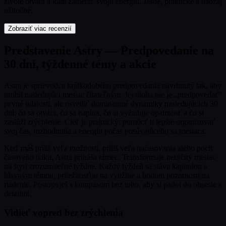
živote otvára a kam zamerať svoju energiu. Jasné, praktické a naozaj
užitočné.
Zobraziť viac recenzií
Predstavenie Astry — Predpovedanie na
30 dní, týždenné témy a akcie
Astra je sprievodca krátkodobého predpovedania navrhnutý tak, aby
urobil nasledujúci mesiac čitateľným. Jej úloha nie je „predpovedať"
pevné udalosti, ale osvetliť dominantné dynamiky nasledujúcich 30
dní: čo sa otvára, čo sa napína, čo si vyžaduje opatrnosť a čo si
zaslúži zrýchlenie. Cieľ je praktický: pomôcť ti lepšie organizovať
svoj čas, rozhodnutia a energiu počas posúvajúceho sa mesiaca.
Keď máš príliš veľa možností, príliš veľa načasovania alebo pocit
časového tlaku, Astra prináša rámec. Transformuje neurčitý mesiac
na štyri zrozumiteľné týždne. Každý týždeň sa stáva kapitolou s
hlavným témou, príležitosťou na využitie a bodom pozornosti na
riadenie. Postupuješ s kompasom bez toho, aby si padol do obsesie s
detailmi.
Vidieť vopred bez zrýchlenia