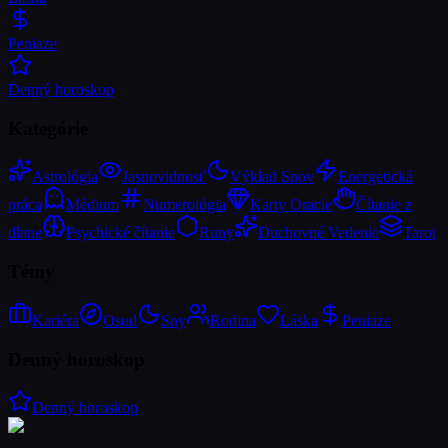
Peniaze
Denný horoskop
Kategórie
Astrológia
Jasnovidnosť
Výklad Snov
Energetická
práca
Médium
Numerológia
Karty Oracle
Čítanie z
dlane
Psychické čítanie
Runy
Duchovné Vedenie
Tarot
Témy
Kariéra
Osud
Sny
Rodina
Láska
Peniaze
Denný horoskop
Denný horoskop