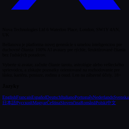
Nova Technologies Ltd 6 Waterloo Place, London, SW1Y 4AN,
UK
Bellanova je platforma novej generácie s umelou inteligenciou pre
duchovné čítania: 100% AI avatary pre rýchle, štruktúrované čítania
bez ľudských poradcov.
Vyberte si avatar, začnite čítanie tarotu, astrológie alebo vešteckého
sprievodcu, a získajte poznatky orientované na rozhodovanie pre
lásku, kariéru, peniaze, rodinu a osud.
Len na zábavné účely. 18+
Jazyky
English
Français
Español
Deutsch
Italiano
Português
Nederlands
Svenska
日本語
Русский
Magyar
Čeština
Slovenčina
Română
Polski
中文