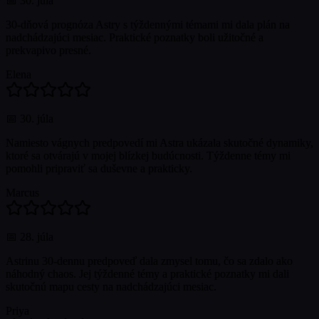
📅
30. júla
30-dňová prognóza Astry s týždennými témami mi dala plán na
nadchádzajúci mesiac. Praktické poznatky boli užitočné a
prekvapivo presné.
Elena
📅
30. júla
Namiesto vágnych predpovedí mi Astra ukázala skutočné dynamiky,
ktoré sa otvárajú v mojej blízkej budúcnosti. Týždenne témy mi
pomohli pripraviť sa duševne a prakticky.
Marcus
📅
28. júla
Astrinu 30-dennu predpoveď dala zmysel tomu, čo sa zdalo ako
náhodný chaos. Jej týždenné témy a praktické poznatky mi dali
skutočnú mapu cesty na nadchádzajúci mesiac.
Priya