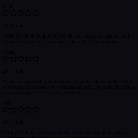
Fatou
📅
21. júla
Astrin 30-dňová predpoveď rozdelila nasledujúci mesiac na vhodné
týždenné témy. Oveľa užitočnejšie ako neurčité predpovede.
Amara
📅
14. júla
Namiesto neurčitých predpovedí mi Astra ukázala dynamiku, ktorá
sa rozvíja ďalší mesiac a čo s tým môžem robiť. Jej praktický prístup
k predpovediam je osviežujúco úprimný.
Wei
📅
14. júla
Astriny 30-dňová prognóza mi dala plán na nasledujúci mesiac s