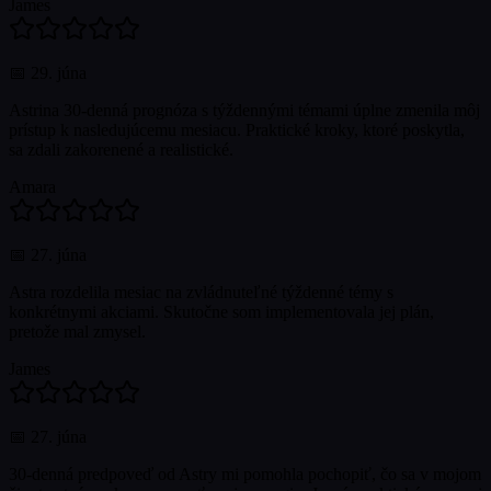
James
📅
29. júna
Astrina 30-denná prognóza s týždennými témami úplne zmenila môj
prístup k nasledujúcemu mesiacu. Praktické kroky, ktoré poskytla,
sa zdali zakorenené a realistické.
Amara
📅
27. júna
Astra rozdelila mesiac na zvládnuteľné týždenné témy s
konkrétnymi akciami. Skutočne som implementovala jej plán,
pretože mal zmysel.
James
📅
27. júna
30-denná predpoveď od Astry mi pomohla pochopiť, čo sa v mojom