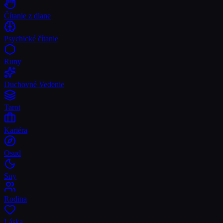
Čítanie z dlane
Psychické čítanie
Runy
Duchovné Vedenie
Tarot
Kariéra
Osud
Sny
Rodina
Láska