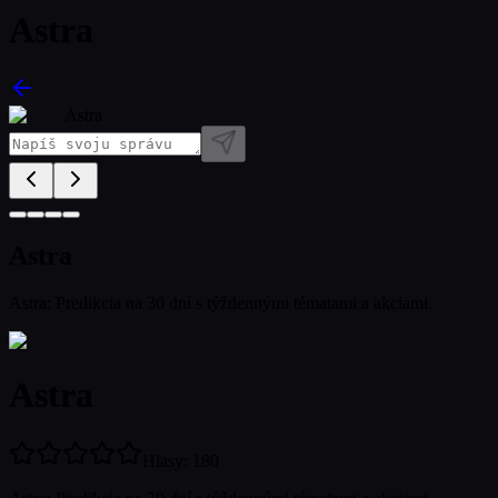
Astra
Astra
Astra
Astra: Predikcia na 30 dní s týždennými tématami a akciami.
Astra
Hlasy
:
180