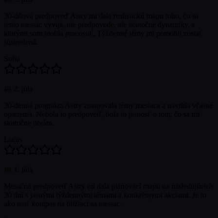
30-dňová predpoveď Astry mi dala realistickú mapu toho, čo sa
tento mesiac vyvíja, nie predpovede, ale skutočné dynamiky, s
ktorými som mohla pracovať. Týždenné témy mi pomohli zostať
sústredená.
Sofia
📅
2. júla
30-denná prognóza Astry zmapovala témy mesiaca a navrhla včasné
opatrenia. Nebola to predpoveď, bola to jasnosť o tom, čo sa mi
skutočne otvára.
Lucas
📅
1. júla
Mesačná predpoveď Astry mi dala plánovací mapu na nasledujúcich
30 dní s jasnými týždennými témami a konkrétnymi akciami. Je to
ako mať kompas na blížiaci sa mesiac.