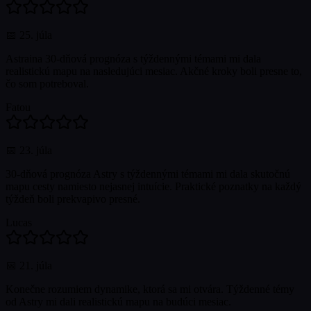
📅
25. júla
Astraina 30-dňová prognóza s týždennými témami mi dala
realistickú mapu na nasledujúci mesiac. Akčné kroky boli presne to,
čo som potreboval.
Fatou
📅
23. júla
30-dňová prognóza Astry s týždennými témami mi dala skutočnú
mapu cesty namiesto nejasnej intuície. Praktické poznatky na každý
týždeň boli prekvapivo presné.
Lucas
📅
21. júla
Konečne rozumiem dynamike, ktorá sa mi otvára. Týždenné témy
od Astry mi dali realistickú mapu na budúci mesiac.