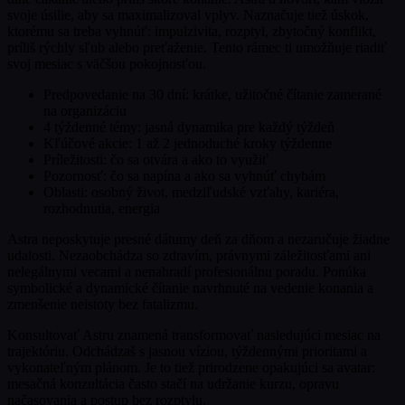
svoje úsilie, aby sa maximalizoval vplyv. Naznačuje tiež úskok,
ktorému sa treba vyhnúť: impulzivita, rozptyl, zbytočný konflikt,
príliš rýchly sľub alebo preťaženie. Tento rámec ti umožňuje riadiť
svoj mesiac s väčšou pokojnosťou.
Predpovedanie na 30 dní: krátke, užitočné čítanie zamerané
na organizáciu
4 týždenné témy: jasná dynamika pre každý týždeň
Kľúčové akcie: 1 až 2 jednoduché kroky týždenne
Príležitosti: čo sa otvára a ako to využiť
Pozornosť: čo sa napína a ako sa vyhnúť chybám
Oblasti: osobný život, medziľudské vzťahy, kariéra,
rozhodnutia, energia
Astra neposkytuje presné dátumy deň za dňom a nezaručuje žiadne
udalosti. Nezaobchádza so zdravím, právnymi záležitosťami ani
nelegálnymi vecami a nenahradí profesionálnu poradu. Ponúka
symbolické a dynamické čítanie navrhnuté na vedenie konania a
zmenšenie neistoty bez fatalizmu.
Konsultovať Astru znamená transformovať nasledujúci mesiac na
trajektóriu. Odchádzaš s jasnou víziou, týždennými prioritami a
vykonateľným plánom. Je to tiež prirodzene opakujúci sa avatar:
mesačná konzultácia často stačí na udržanie kurzu, opravu
načasovania a postup bez rozptylu.