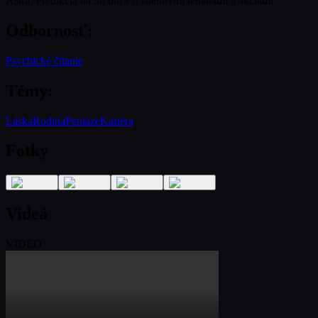
Astra: Predikcia na 30 dní s týždennými tématami a akciami.
Odbornosť
:
Psychické čítanie
Témy
:
Láska
Rodina
Peniaze
Kariéra
Fotky
Videá
VIDEO