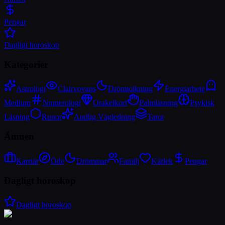
Pengar
Dagligt horoskop
Kategorier
Astrologi
Clairvoyans
Drömtolkning
Energiarbete
Medium
Numerologi
Orakelkort
Palmläsning
Psykisk
Läsning
Runor
Andlig Vägledning
Tarot
Ämnen
Karriär
Öde
Drömmar
Familj
Kärlek
Pengar
Dagligt horoskop
Dagligt horoskop