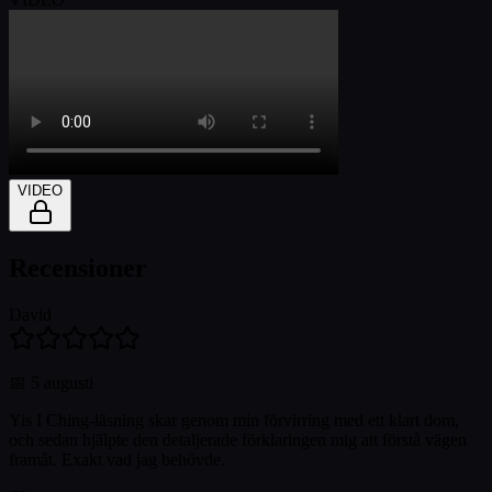
VIDEO
Recensioner
David
📅
5 augusti
Yis I Ching-läsning skar genom min förvirring med ett klart dom,
och sedan hjälpte den detaljerade förklaringen mig att förstå vägen
framåt. Exakt vad jag behövde.