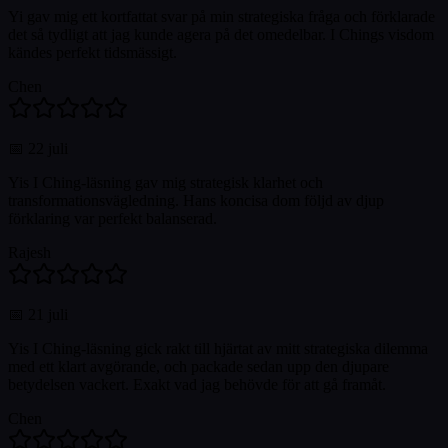
Yi gav mig ett kortfattat svar på min strategiska fråga och förklarade
det så tydligt att jag kunde agera på det omedelbar. I Chings visdom
kändes perfekt tidsmässigt.
Chen
📅
22 juli
Yis I Ching-läsning gav mig strategisk klarhet och
transformationsvägledning. Hans koncisa dom följd av djup
förklaring var perfekt balanserad.
Rajesh
📅
21 juli
Yis I Ching-läsning gick rakt till hjärtat av mitt strategiska dilemma
med ett klart avgörande, och packade sedan upp den djupare
betydelsen vackert. Exakt vad jag behövde för att gå framåt.
Chen