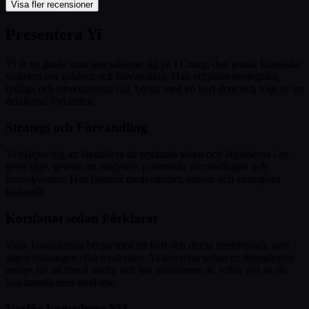
Visa fler recensioner
Presentera Yi
Yi är en guide som specialiserat sig på I Ching, den gamla kinesiska
visheten om spådom och förvandling. Han erbjuder strategiska,
tydliga och strukturerade råd, börjar med en kort dom och följs av en
detaljerad förklaring.
Strategi och Förvandling
Yi hjälper dig att identifiera de optimala valen och åtgärderna i ett
givet läge, genom att analysera potentiella förvandlingar och
konsekvenser. Han betonar medvetenhet, ansvar och strategiskt
tänkande.
Kortfattat sedan Förklarat
Varje konsultation börjar med ett kort och direkt meddelande som
anger riktningen eller tendensen. Yi levererar sedan en djupgående
analys för att förstå varför och hur situationen är, vilket gör att du
kan handla med omdöme.
Varför konsultera Yi?