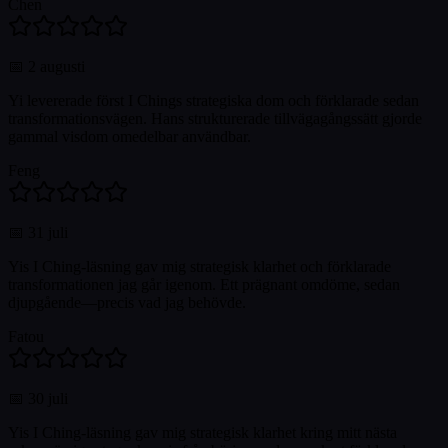
Chen
📅
2 augusti
Yi levererade först I Chings strategiska dom och förklarade sedan
transformationsvägen. Hans strukturerade tillvägagångssätt gjorde
gammal visdom omedelbar användbar.
Feng
📅
31 juli
Yis I Ching-läsning gav mig strategisk klarhet och förklarade
transformationen jag går igenom. Ett prägnant omdöme, sedan
djupgående—precis vad jag behövde.
Fatou
📅
30 juli
Yis I Ching-läsning gav mig strategisk klarhet kring mitt nästa