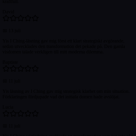
kraftfull.
David
📅
13 juli
Yis I Ching-läsning gav mig först ett klart strategiskt avgörande,
sedan utvecklades den transformation det pekade på. Den gamla
visdomen talade verkligen till mitt moderna dilemma.
Baptiste
📅
11 juli
Yis läsning av I Ching gav mig strategisk klarhet om min situation.
Förklaringen fördjupade vad det initiala domen hade avslöjat.
Lucia
📅
11 juli