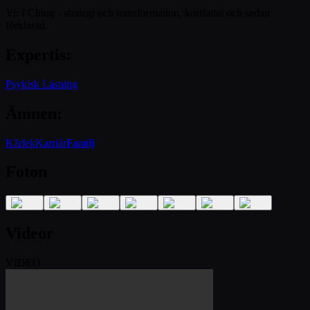
Yi: I Ching - strategi och transformation, kortfattat och sedan
förklarad.
Expertis
:
Psykisk Läsning
Ämnen
:
Kärlek
Karriär
Familj
Foton
Videor
VIDEO