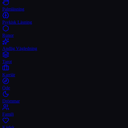
Palmläsning
Psykisk Läsning
Runor
Andlig Vägledning
Tarot
Karriär
Öde
Drömmar
Familj
Kärlek