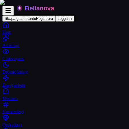
Skapa gratis konto
Registrera
Logga in
Hem
Astrologi
Clairvoyans
Drömtolkning
Energiarbete
Medium
Numerologi
Orakelkort