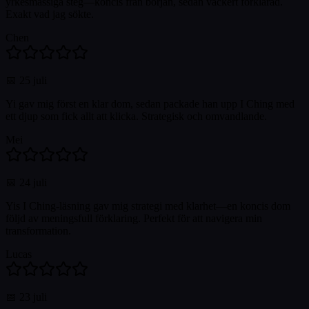
yrkesmässiga steg—koncis från början, sedan vackert förklarad.
Exakt vad jag sökte.
Chen
📅
25 juli
Yi gav mig först en klar dom, sedan packade han upp I Ching med
ett djup som fick allt att klicka. Strategisk och omvandlande.
Mei
📅
24 juli
Yis I Ching-läsning gav mig strategi med klarhet—en koncis dom
följd av meningsfull förklaring. Perfekt för att navigera min
transformation.
Lucas
📅
23 juli