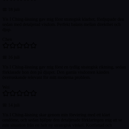
📅
18 juli
Yis I Ching-läsning gav mig först strategisk klarhet, fördjupade den
sedan med detaljerad visdom. Perfekt balans mellan direkthet och
djup.
Chen
📅
16 juli
Yis I Ching-läsning gav mig först en tydlig strategisk riktning, sedan
förklarade hon den på djupet. Den gamla visdomen kändes
överraskande relevant för mitt moderna problem.
Wei
📅
14 juli
Yis I Ching-läsning skar genom min förvirring med ett klart
omdöme, och sedan hjälpte den detaljerade förklaringen mig att se
min situation från en helt ny strategisk vinkel. Kortfattad och