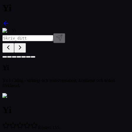
Yi
Yi
Yi
Yi: I Ching - strategi och transformation, kortfattat och sedan
förklarad.
Yi
Röster
:
155