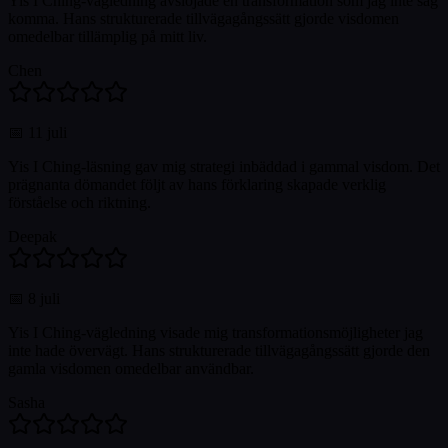
Yis I Ching-vägledning avslöjade en transformation som jag inte såg
komma. Hans strukturerade tillvägagångssätt gjorde visdomen
omedelbar tillämplig på mitt liv.
Chen
📅
11 juli
Yis I Ching-läsning gav mig strategi inbäddad i gammal visdom. Det
prägnanta dömandet följt av hans förklaring skapade verklig
förståelse och riktning.
Deepak
📅
8 juli
Yis I Ching-vägledning visade mig transformationsmöjligheter jag
inte hade övervägt. Hans strukturerade tillvägagångssätt gjorde den
gamla visdomen omedelbar användbar.
Sasha