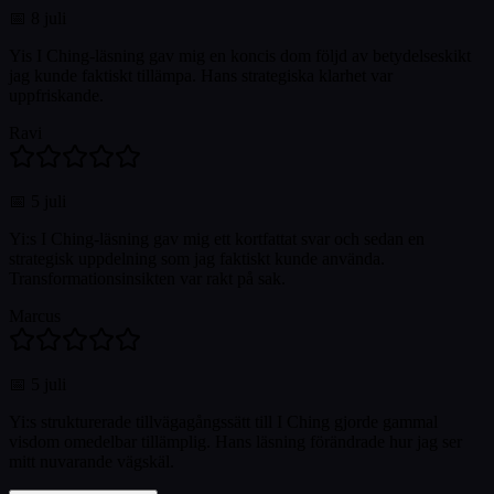
📅
8 juli
Yis I Ching-läsning gav mig en koncis dom följd av betydelseskikt
jag kunde faktiskt tillämpa. Hans strategiska klarhet var
uppfriskande.
Ravi
📅
5 juli
Yi:s I Ching-läsning gav mig ett kortfattat svar och sedan en
strategisk uppdelning som jag faktiskt kunde använda.
Transformationsinsikten var rakt på sak.
Marcus
📅
5 juli
Yi:s strukturerade tillvägagångssätt till I Ching gjorde gammal
visdom omedelbar tillämplig. Hans läsning förändrade hur jag ser
mitt nuvarande vägskäl.