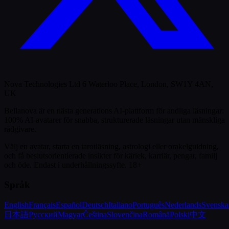
Nova Technologies Ltd 6 Waterloo Place, London, SW1Y 4AN,
UK
Bellanova är en nästa generations AI-plattform för andliga läsningar:
100% AI-avatarer för snabba, strukturerade läsningar utan mänskliga
rådgivare.
Välj en avatar, starta en tarotläsning, astrologi eller orakelguidning,
och få beslutsorientierade insikter för kärlek, karriär, pengar, familj
och öde.
Endast i underhållningssyfte. 18+
Språk
English
Français
Español
Deutsch
Italiano
Português
Nederlands
Svenska
日本語
Русский
Magyar
Čeština
Slovenčina
Română
Polski
中文