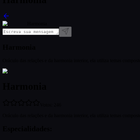
Harmonia
Harmonia
Oráculo das relações e da harmonia interior, ela utiliza temas compost
Harmonia
Votos
:
246
Oráculo das relações e da harmonia interior, ela utiliza temas compost
Especialidades
: