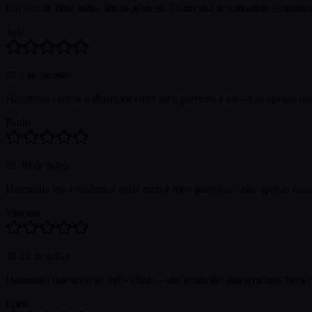
Em vez de falar sobre almas gêmeas, Harmonia nos mostrou exatame
Jade
📅
1 de agosto
Harmonia captou a dinâmica entre meu parceiro e eu—não apenas nós 
Paulo
📅
30 de julho
Harmonia leu a dinâmica entre mim e meu parceiro—não apenas nossas
Vincent
📅
29 de julho
Harmonia doesn't read individuals—she reads the duo dynamic between
Eden