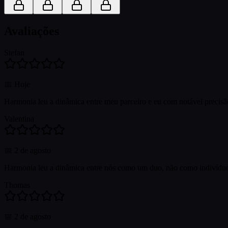
Avaliações
Stefan
📅
Hoje
Harmonia leu a dinâmica entre meu parceiro e eu com notável preci
Valentina
📅
2 de agosto
Harmonia leu a dinâmica entre nós como um duo, não como indivíduos
Thomas
📅
2 de agosto