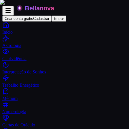
Criar conta grátis
Cadastrar
Entrar
Início
Astrologia
Clarividência
Interpretação de Sonhos
Trabalho Energético
Médium
Numerologia
Cartas de Oráculo