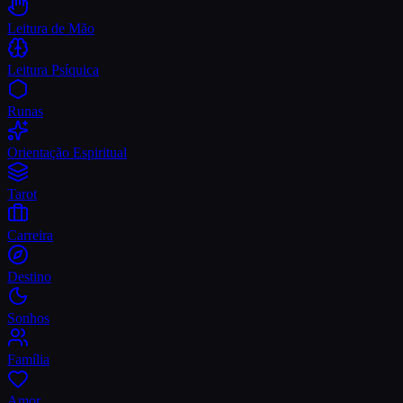
Leitura de Mão
Leitura Psíquica
Runas
Orientação Espiritual
Tarot
Carreira
Destino
Sonhos
Família
Amor