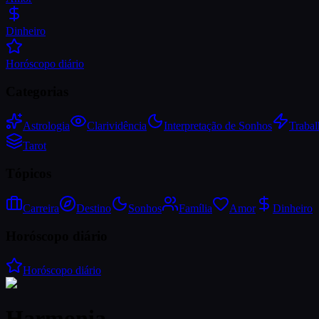
Dinheiro
Horóscopo diário
Categorias
Astrologia
Clarividência
Interpretação de Sonhos
Trabal
Tarot
Tópicos
Carreira
Destino
Sonhos
Família
Amor
Dinheiro
Horóscopo diário
Horóscopo diário
Harmonia