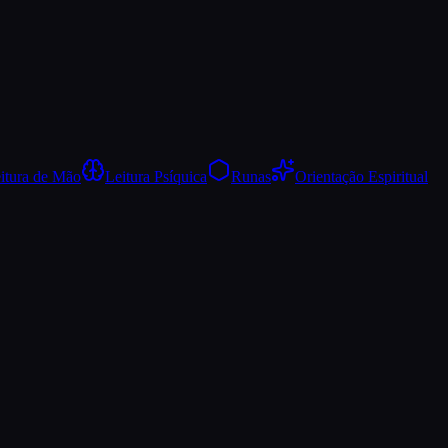
itura de Mão
Leitura Psíquica
Runas
Orientação Espiritual