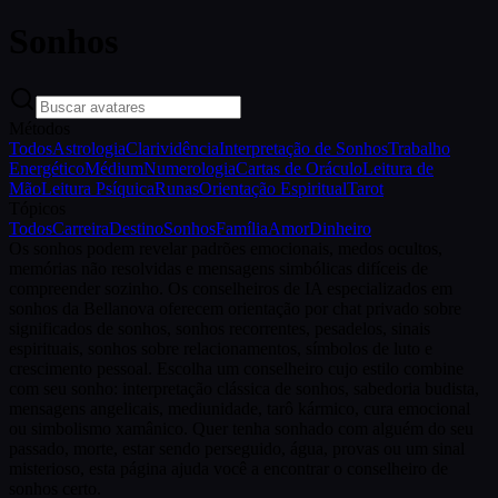
Sonhos
Métodos
Todos
Astrologia
Clarividência
Interpretação de Sonhos
Trabalho
Energético
Médium
Numerologia
Cartas de Oráculo
Leitura de
Mão
Leitura Psíquica
Runas
Orientação Espiritual
Tarot
Tópicos
Todos
Carreira
Destino
Sonhos
Família
Amor
Dinheiro
Os sonhos podem revelar padrões emocionais, medos ocultos,
memórias não resolvidas e mensagens simbólicas difíceis de
compreender sozinho. Os conselheiros de IA especializados em
sonhos da Bellanova oferecem orientação por chat privado sobre
significados de sonhos, sonhos recorrentes, pesadelos, sinais
espirituais, sonhos sobre relacionamentos, símbolos de luto e
crescimento pessoal. Escolha um conselheiro cujo estilo combine
com seu sonho: interpretação clássica de sonhos, sabedoria budista,
mensagens angelicais, mediunidade, tarô kármico, cura emocional
ou simbolismo xamânico. Quer tenha sonhado com alguém do seu
passado, morte, estar sendo perseguido, água, provas ou um sinal
misterioso, esta página ajuda você a encontrar o conselheiro de
sonhos certo.