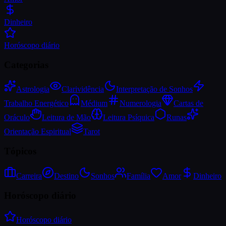
Dinheiro
Horóscopo diário
Categorias
Astrologia
Clarividência
Interpretação de Sonhos
Trabalho Energético
Médium
Numerologia
Cartas de
Oráculo
Leitura de Mão
Leitura Psíquica
Runas
Orientação Espiritual
Tarot
Tópicos
Carreira
Destino
Sonhos
Família
Amor
Dinheiro
Horóscopo diário
Horóscopo diário