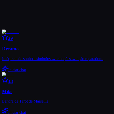
4.6
Dreama
Intérprete de sonhos: símbolos → emoções → ação reparadora.
Iniciar chat
4.4
Mila
Leitora de Tarot de Marseille
Iniciar chat