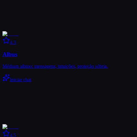
4.3
Albus
Médium albino: mensagens, intuições, proteção sóbria.
Iniciar chat
4.5