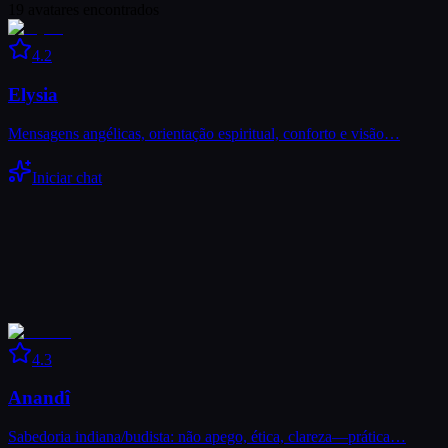
19
avatares encontrados
4.2
Elysia
Mensagens angélicas, orientação espiritual, conforto e visão…
Iniciar chat
4.3
Anandî
Sabedoria indiana/budista: não apego, ética, clareza—prática…