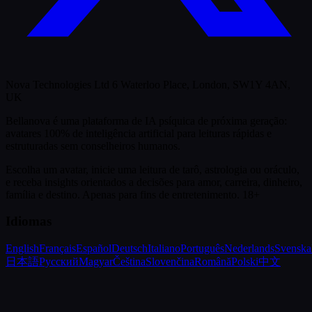
Nova Technologies Ltd 6 Waterloo Place, London, SW1Y 4AN,
UK
Bellanova é uma plataforma de IA psíquica de próxima geração:
avatares 100% de inteligência artificial para leituras rápidas e
estruturadas sem conselheiros humanos.
Escolha um avatar, inicie uma leitura de tarô, astrologia ou oráculo,
e receba insights orientados a decisões para amor, carreira, dinheiro,
família e destino.
Apenas para fins de entretenimento. 18+
Idiomas
English
Français
Español
Deutsch
Italiano
Português
Nederlands
Svenska
日本語
Русский
Magyar
Čeština
Slovenčina
Română
Polski
中文