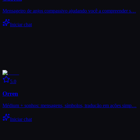
Mensageiro de anjos compassivo ajudando você a compreender s…
Iniciar chat
5.0
Orren
Médium + sonhos: mensagens, símbolos, tradução em ações simp…
Iniciar chat