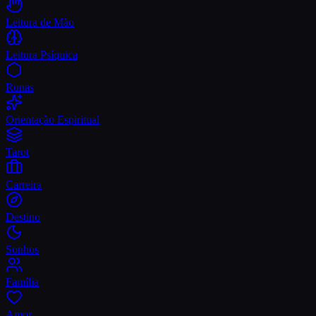
Leitura de Mão
Leitura Psíquica
Runas
Orientação Espiritual
Tarot
Carreira
Destino
Sonhos
Família
Amor