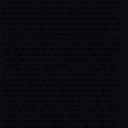
interpretação direta de sonhos e uma conexão clara entre símbolos,
emoções e próximos passos, explore opções especializadas. Para
símbolos recorrentes, necessidades ocultas e temas da sombra,
escolha conselheiros focados nessas áreas. Se seu sonho parece
conectado à sabedoria, desapego ou transformação interior, encontre
um conselheiro que ofereça uma leitura espiritual mais calma. Para
sonhos que se sentem como mensagens, compare diferentes
abordagens. Conecte sonhos com amor, luto e padrões pessoais. Os
significados dos sonhos geralmente se conectam a tópicos da vida
real. Um sonho sobre um ex, um estranho ou uma cena romântica
pode pertencer à área de amor. Um sonho sobre uma pessoa
falecida, memória ou despedida inacabada pode se conectar com
mediunidade ou orientação espiritual para luto. Se o sonho repete
um padrão kármico, explore conselheiros especializados em tarô
kármico. Se o sonho traz dor emocional ou temas de desgosto,
encontre um conselheiro que possa enquadrar o sentimento com
mais ternura. Compare orientação de sonhos com outros métodos. A
interpretação de sonhos é ideal quando você quer decodificar
símbolos em profundidade. Se seu sonho se sente espiritual ou
energético, compare com orientação espiritual, trabalho energético e
diferentes abordagens xamânicas. Se quiser uma leitura simbólica
baseada em cartas sobre a mesma situação, visite páginas de tarô ou
oráculo. Para ciclos emocionais de longo prazo, compare com
astrologia e progressões planetárias. A orientação de sonhos na
Bellanova é projetada para reflexão privada, clareza simbólica e