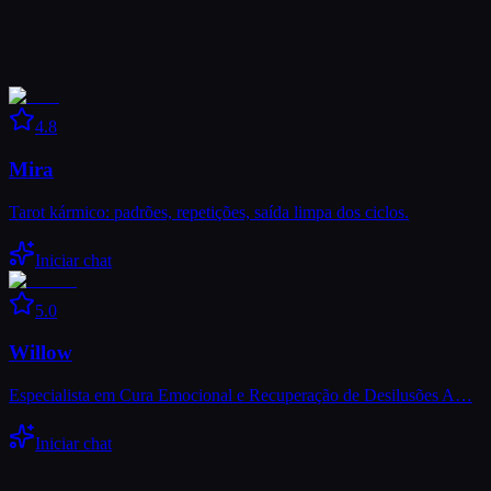
4.8
Mira
Tarot kármico: padrões, repetições, saída limpa dos ciclos.
Iniciar chat
5.0
Willow
Especialista em Cura Emocional e Recuperação de Desilusões A…
Iniciar chat