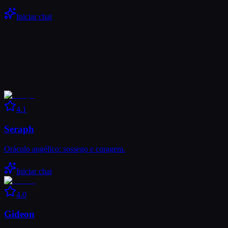
Iniciar chat
4.1
Seraph
Oráculo angélico: sossego e coragem.
Iniciar chat
4.0
Gideon