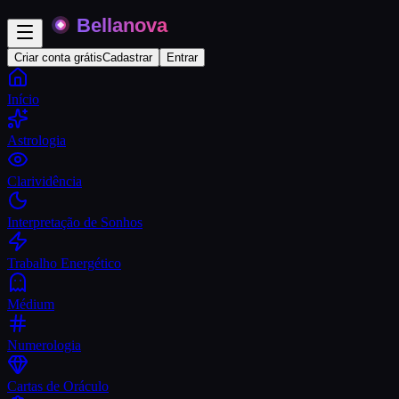
Criar conta grátis
Cadastrar
Entrar
Início
Astrologia
Clarividência
Interpretação de Sonhos
Trabalho Energético
Médium
Numerologia
Cartas de Oráculo