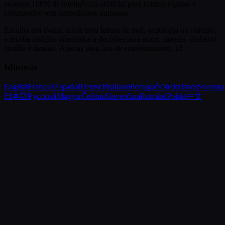
avatares 100% de inteligência artificial para leituras rápidas e
estruturadas sem conselheiros humanos.
Escolha um avatar, inicie uma leitura de tarô, astrologia ou oráculo,
e receba insights orientados a decisões para amor, carreira, dinheiro,
família e destino.
Apenas para fins de entretenimento. 18+
Idiomas
English
Français
Español
Deutsch
Italiano
Português
Nederlands
Svenska
日本語
Русский
Magyar
Čeština
Slovenčina
Română
Polski
中文