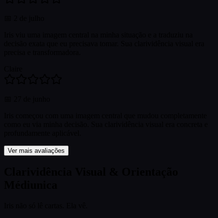
📅
2 de julho
Iris viu uma imagem central na minha situação e a traduziu na
decisão exata que eu precisava tomar. Sua clarividência visual era
precisa e transformadora.
Claire
📅
27 de junho
Iris começou com uma imagem central que mudou completamente
como eu via minha decisão. Sua clarividência visual era concreta e
profundamente aplicável.
Ver mais avaliações
Clarividência Visual & Orientação
Médiunica
Iris não só lê cartas. Ela vê.