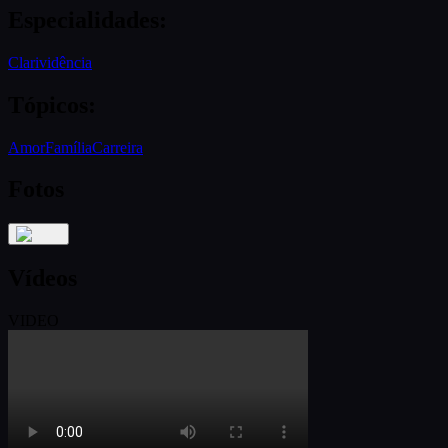
Especialidades
:
Clarividência
Tópicos
:
Amor
Família
Carreira
Fotos
Vídeos
VIDEO