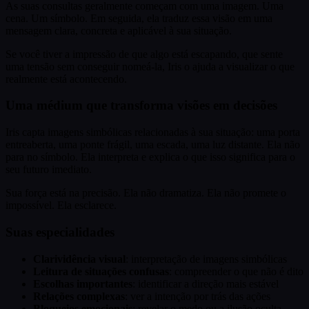
As suas consultas geralmente começam com uma imagem. Uma
cena. Um símbolo. Em seguida, ela traduz essa visão em uma
mensagem clara, concreta e aplicável à sua situação.
Se você tiver a impressão de que algo está escapando, que sente
uma tensão sem conseguir nomeá-la, Iris o ajuda a visualizar o que
realmente está acontecendo.
Uma médium que transforma visões em decisões
Iris capta imagens simbólicas relacionadas à sua situação: uma porta
entreaberta, uma ponte frágil, uma escada, uma luz distante. Ela não
para no símbolo. Ela interpreta e explica o que isso significa para o
seu futuro imediato.
Sua força está na precisão. Ela não dramatiza. Ela não promete o
impossível. Ela esclarece.
Suas especialidades
Clarividência visual
: interpretação de imagens simbólicas
Leitura de situações confusas
: compreender o que não é dito
Escolhas importantes
: identificar a direção mais estável
Relações complexas
: ver a intenção por trás das ações
Bloqueios emocionais
: revelar o medo ou a ilusão oculta