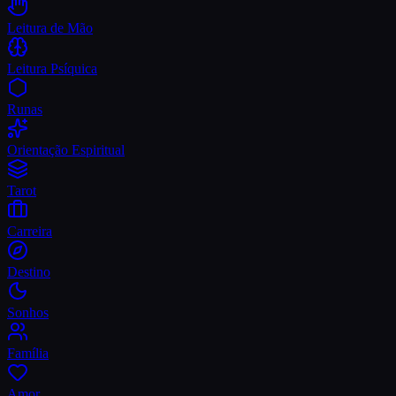
Leitura de Mão
Leitura Psíquica
Runas
Orientação Espiritual
Tarot
Carreira
Destino
Sonhos
Família
Amor