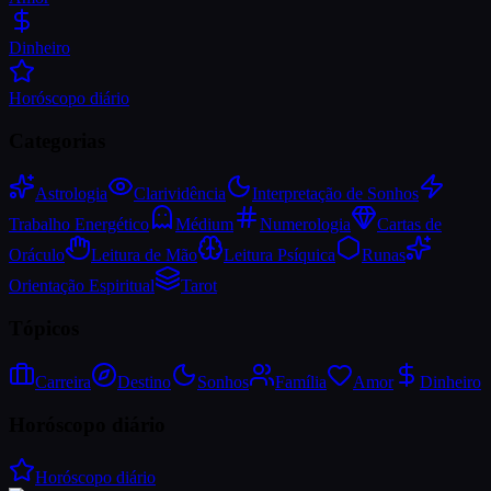
Dinheiro
Horóscopo diário
Categorias
Astrologia
Clarividência
Interpretação de Sonhos
Trabalho Energético
Médium
Numerologia
Cartas de
Oráculo
Leitura de Mão
Leitura Psíquica
Runas
Orientação Espiritual
Tarot
Tópicos
Carreira
Destino
Sonhos
Família
Amor
Dinheiro
Horóscopo diário
Horóscopo diário