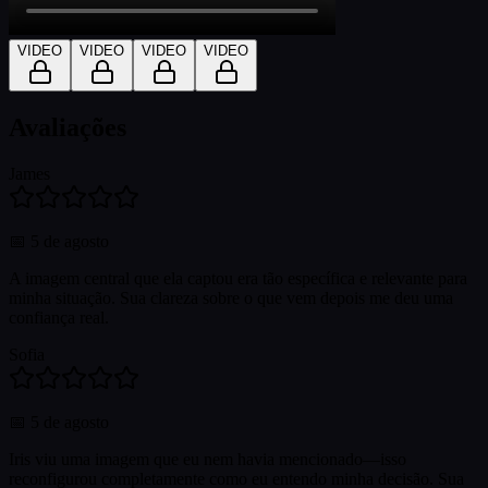
VIDEO
VIDEO
VIDEO
VIDEO
Avaliações
James
📅
5 de agosto
A imagem central que ela captou era tão específica e relevante para
minha situação. Sua clareza sobre o que vem depois me deu uma
confiança real.
Sofia
📅
5 de agosto
Iris viu uma imagem que eu nem havia mencionado—isso
reconfigurou completamente como eu entendo minha decisão. Sua