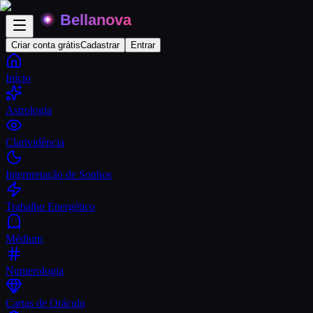
Criar conta grátis
Cadastrar
Entrar
Início
Astrologia
Clarividência
Interpretação de Sonhos
Trabalho Energético
Médium
Numerologia
Cartas de Oráculo