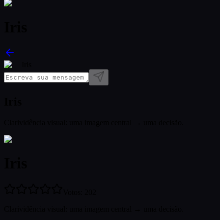
Iris
Iris
Iris
Clarividência visual: uma imagem central → uma decisão.
Iris
Votos
:
202
Clarividência visual: uma imagem central → uma decisão.