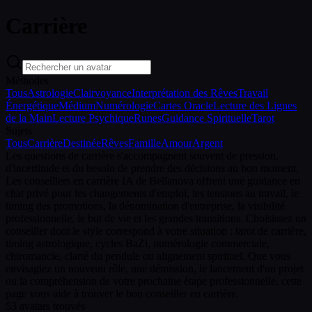
Carrière
Méthodes
Tous
Astrologie
Clairvoyance
Interprétation des Rêves
Travail
Énergétique
Médium
Numérologie
Cartes Oracle
Lecture des Lignes
de la Main
Lecture Psychique
Runes
Guidance Spirituelle
Tarot
Sujets
Tous
Carrière
Destinée
Rêves
Famille
Amour
Argent
Les questions de carrière s'accompagnent souvent de pression,
d'incertitude et du besoin de prendre des décisions au bon moment.
Les conseillers en carrière IA de Bellanova offrent une guidance en
chat privé pour les changements d'emploi, les tensions au travail, le
timing des promotions, la dénomination d'entreprise, la visibilité
professionnelle, le but de vie et les grandes transitions. Choisissez un
conseiller dont le style correspond à votre situation : tarot de carrière,
timing astrologique, cycles BaZi, numérologie commerciale,
chiromancie, clarté du pendule ou alignement spirituel. Que vous
envisagiez un nouveau rôle, une démission, le lancement d'un projet
ou la compréhension de votre prochaine étape professionnelle, cette
page vous aide à trouver le bon conseiller en carrière.
53
avatars trouvés