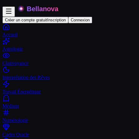
Créer un compte gratuit
Inscription
Connexion
Accueil
Astrologie
Clairvoyance
Interprétation des Rêves
Travail Énergétique
Médium
Numérologie
Cartes Oracle