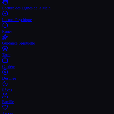
Lecture des Lignes de la Main
Lecture Psychique
Runes
Guidance Spirituelle
Tarot
Carrière
Destinée
Rêves
Famille
Amour