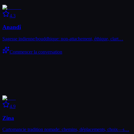
4.3
Anandî
Sagesse indienne/bouddhique: non-attachement, éthique, clart…
Commencer la conversation
4.9
Zina
Cartomancie tradition nomade: chemins, déplacements, choix—s…