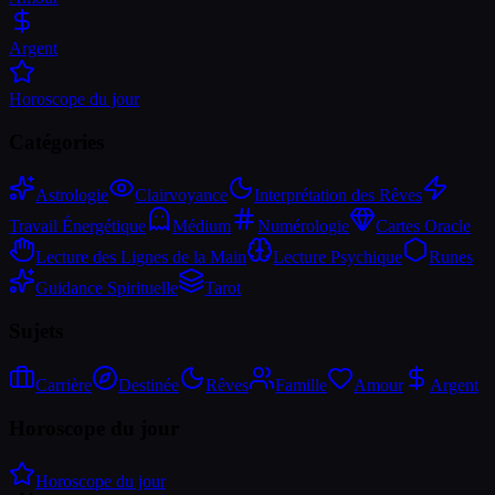
Argent
Horoscope du jour
Catégories
Astrologie
Clairvoyance
Interprétation des Rêves
Travail Énergétique
Médium
Numérologie
Cartes Oracle
Lecture des Lignes de la Main
Lecture Psychique
Runes
Guidance Spirituelle
Tarot
Sujets
Carrière
Destinée
Rêves
Famille
Amour
Argent
Horoscope du jour
Horoscope du jour