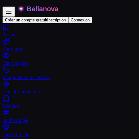
Créer un compte gratuit
Inscription
Connexion
Accueil
Astrologie
Clairvoyance
Interprétation des Rêves
Travail Énergétique
Médium
Numérologie
Cartes Oracle