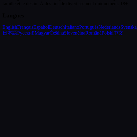
famille et le destin.
À des fins de divertissement uniquement. 18+
Langues
English
Français
Español
Deutsch
Italiano
Português
Nederlands
Svenska
日本語
Русский
Magyar
Čeština
Slovenčina
Română
Polski
中文