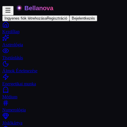
Ingyenes fiók létrehozása
Regisztráció
Bejelentkezés
Kezdőlap
Asztrológia
Tisztánlátás
Álmok Értelmezése
Energetikai munka
Médium
Numerológia
Jóslókártya