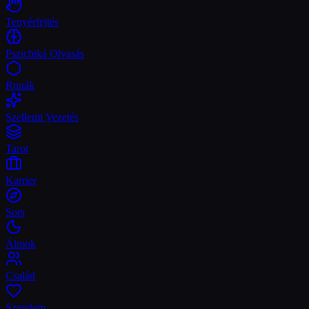
Tenyérfejtés
Pszichiká Olvasás
Runák
Szellemi Vezetés
Tarot
Karrier
Sors
Álmok
Család
Szerelem