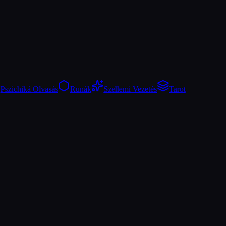
Pszichiká Olvasás
Runák
Szellemi Vezetés
Tarot