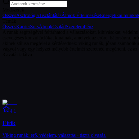
Módszerek
Összes
Asztrológia
Tisztánlátás
Álmok Értelmezése
Energetikai munka
Témák
Összes
Karrier
Sors
Álmok
Család
Szerelem
Pénz
A runák segítségével feltárhatod a választásokat, kihívásokat, védelmi
csevegéses konzultációkat kínálnak, amelyek az erőre, bátorságra, prób
akinek stílusa megfelel a kérdésednek: viking runák, józan szimbolikus
vágyol vagy egy helyzet mélyebb értelmét szeretnéd megérteni, ez az o
3
avatár találva
4.1
Eirik
Viking runák: erő, védelem, választás - tiszta olvasás.