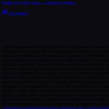
Runák: erő, próba, kulcs — szóbajos és világos.
Chat indítása
Online Rúna-olvasó Tanácsadók az Erőhöz, Védelemhez és Sorshoz A 
Bellanova.ai-on az online runák kategória segít kiválasztani egy privát
támogatásra összpontosít. Használj runákat egy kihívás tisztázásához
mit kell megvédeni, és milyen gyakorlati lépés következhet. Ez a mó
szeretetről, munkáról, személyes irányról, akadályokról, időzítésről 
Bellanova minden rúna-tanácsadója megkülönböztetett hangvételű. Viki
szeretnél a próbatételről, nyomásról, kulcsokról és következő lépésekr
meg Freya Winter oldalát. Kösd össze a runákat sorssal, karrierrel és
a sorssal kapcsolódhat. Egy nehéz szakmai döntés a karrierhez tartozh
energiához vagy szellemiséghez kapcsolódik, hasonlítsd össze a runá
ideálisak, amikor tömör szimbolikus betekintést akarsz, de más módsz
oldalát. Lágyabb intuitív üzenetekért fedezd fel az oracle kártya kate
nagyobb szerepet játszanak, hasonlítsd össze a runákat az asztrológi
készült. Segít kiválasztani azt a tanácsadót, akinek hangvétele, tradíc
Adatvédelmi szabályzat
Felhasználási feltételek
Cookie szabályzat
Fizet