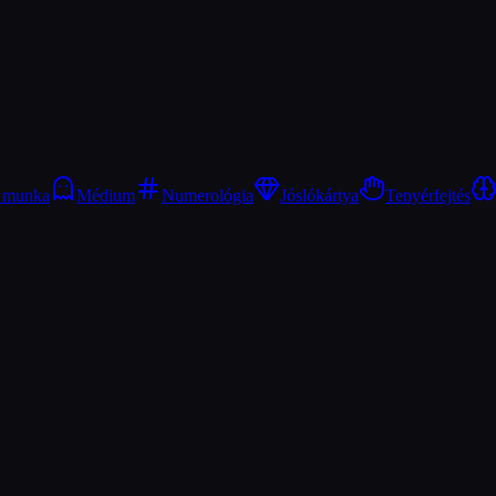
i munka
Médium
Numerológia
Jóslókártya
Tenyérfejtés