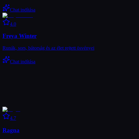
Chat indítása
4.0
Freya Winter
Runák, sors, bátorság és az élet rejtett ösvényei
Chat indítása
4.7
Ragna