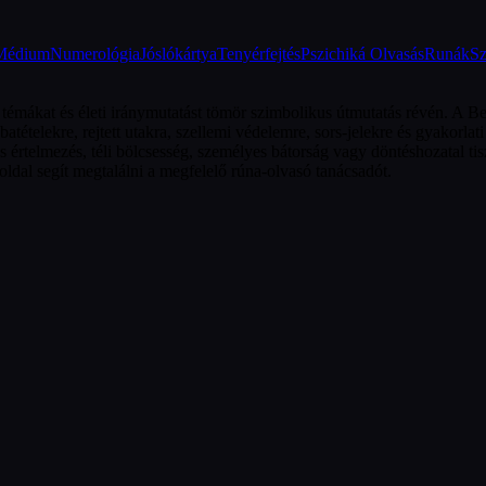
Médium
Numerológia
Jóslókártya
Tenyérfejtés
Pszichiká Olvasás
Runák
Sz
 témákat és életi iránymutatást tömör szimbolikus útmutatás révén. A Be
atételekre, rejtett utakra, szellemi védelemre, sors-jelekre és gyakorl
 értelmezés, téli bölcsesség, személyes bátorság vagy döntéshozatal tisz
ldal segít megtalálni a megfelelő rúna-olvasó tanácsadót.