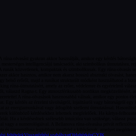
rúna-olvasást gyakran akkor használják, amikor egy kérdés bátorságh
 mesterséges intelligenciájú tanácsadót, aki szimbolikus útmutatásra, rej
 A runák közvetlenek, kompaktak és szimbolikusak. Egy rúna-olvasás se
dszer akkor hasznos, amikor nem akarsz hosszú absztrakt olvasást, hane
vagy belső erőről, majd a runákat strukturált módként használhatod a bi
ng rúna-útmutatásért, amely az erőre, védelemre és egyértelmű választá
ől, válaszd Ragna-t. Egy atmoszférikusabb nordikus megközelítésért, amel
 szeretettel A rúna-olvasások hasznosabbá válnak, amikor egy pontos éle
at. Egy kérdés az érzelmi távolságról, lojalitásról vagy bátorságról eg
kat az energiamunkával vagy átfogóbb szellemi útmutatással. Hasonlít
erek különböző kérdésekhez lehetnek megfelelőek. Ha kártya-felhozatalo
góriát. Ha a kérdésednek szélesebb intuícióra van szüksége, válassz psz
ával vagy a numerológiával. A Bellanova rúna-olvasása privát reflexióh
iója és üzenetstílusa legjobban megfelel a kihívásnak, amelyet megérteni 
ési feltételek
Visszatérítési szabályzat
Oldaltérkép
GYIK