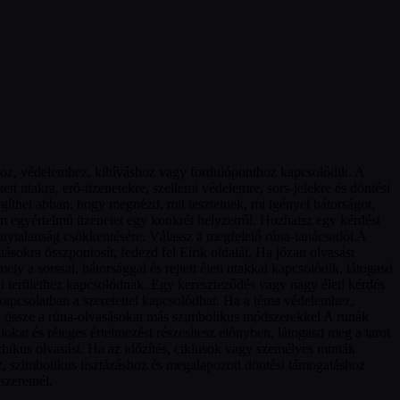
oz, védelemhez, kihíváshoz vagy fordulóponthoz kapcsolódik. A
tett utakra, erő-üzenetekre, szellemi védelemre, sors-jelekre és döntési
gíthet abban, hogy megnézd, mit tesztelnek, mi igényel bátorságot,
m egyértelmű üzenetet egy konkrét helyzetről. Hozhatsz egy kérdést
zonytalanság csökkentésére. Válassz a megfelelő rúna-tanácsadót A
sokra összpontosít, fedezd fel Eirik oldalát. Ha józan olvasást
y a sorssal, bátorsággal és rejtett életi utakkal kapcsolódik, látogasd
ti területhez kapcsolódnak. Egy kereszteződés vagy nagy életi kérdés
y kapcsolatban a szeretettel kapcsolódhat. Ha a téma védelemhez,
sd össze a rúna-olvasásokat más szimbolikus módszerekkel A runák
kat és réteges értelmezést részesítesz előnyben, látogasd meg a tarot
ichikus olvasást. Ha az időzítés, ciklusok vagy személyes minták
oz, szimbolikus tisztázáshoz és megalapozott döntési támogatáshoz
szeretnél.