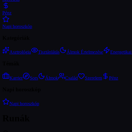
Pénz
Napi horoszkóp
Kategóriák
Asztrológia
Tisztánlátás
Álmok Értelmezése
Energetika
Témák
Karrier
Sors
Álmok
Család
Szerelem
Pénz
Napi horoszkóp
Napi horoszkóp
Runák