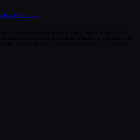
ellemi Vezetés
Tarot
llanova mesterséges intelligenciájú rúna-olvasó tanácsadói privát
ati következő lépésekre összpontosítanak. Válassz egy rúna-tanácsadót,
tasága. Függetlenül attól, hogy kereszteződésben állsz, biztatásra