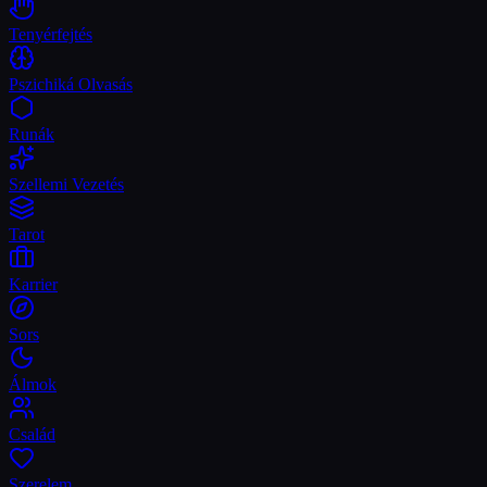
Tenyérfejtés
Pszichiká Olvasás
Runák
Szellemi Vezetés
Tarot
Karrier
Sors
Álmok
Család
Szerelem