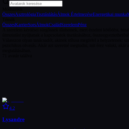
Módszerek
Összes
Asztrológia
Tisztánlátás
Álmok Értelmezése
Energetikai munka
Témák
Összes
Karrier
Sors
Álmok
Család
Szerelem
Pénz
A szerelem kérdései sürgősnek tűnhetnek, mert érzelmi kötődést, bizal
útmutatást nyújtanak a kapcsolatok tisztázásához, összeegyeztethetős
Válasszon olyan tanácsadót, akinek stílusa megfelel a helyzetenek: sze
pszichikus olvasás. Akár azt szeretné megtudni, mit érez valaki, akár 
megtalálásában.
71
avatár találva
4.2
Lysandre