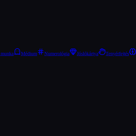
i munka
Médium
Numerológia
Jóslókártya
Tenyérfejtés