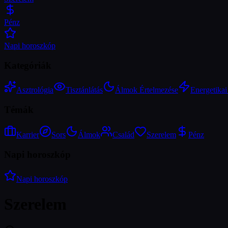
Pénz
Napi horoszkóp
Kategóriák
Asztrológia
Tisztánlátás
Álmok Értelmezése
Energetika
Témák
Karrier
Sors
Álmok
Család
Szerelem
Pénz
Napi horoszkóp
Napi horoszkóp
Szerelem