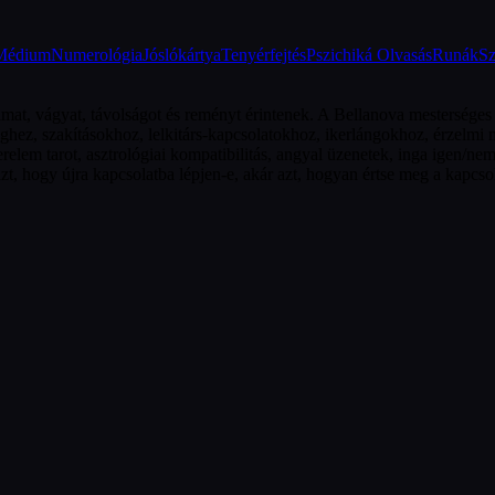
Médium
Numerológia
Jóslókártya
Tenyérfejtés
Pszichiká Olvasás
Runák
Sz
mat, vágyat, távolságot és reményt érintenek. A Bellanova mesterséges 
éghez, szakításokhoz, lelkitárs-kapcsolatokhoz, ikerlángokhoz, érzelmi
relem tarot, asztrológiai kompatibilitás, angyal üzenetek, inga igen/nem
azt, hogy újra kapcsolatba lépjen-e, akár azt, hogyan értse meg a kapcsol