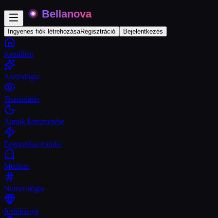
Ingyenes fiók létrehozása
Regisztráció
Bejelentkezés
Kezdőlap
Asztrológia
Tisztánlátás
Álmok Értelmezése
Energetikai munka
Médium
Numerológia
Jóslókártya