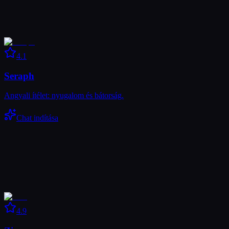
4.1
Seraph
Angyali ítélet: nyugalom és bátorság.
Chat indítása
4.9