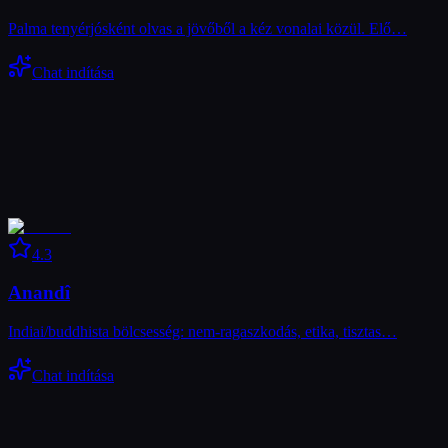
Palma tenyérjósként olvas a jövőből a kéz vonalai közül. Elő…
Chat indítása
4.3
Anandî
Indiai/buddhista bölcsesség: nem-ragaszkodás, etika, tisztas…
Chat indítása