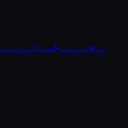
Pszichiká Olvasás
Runák
Szellemi Vezetés
Tarot