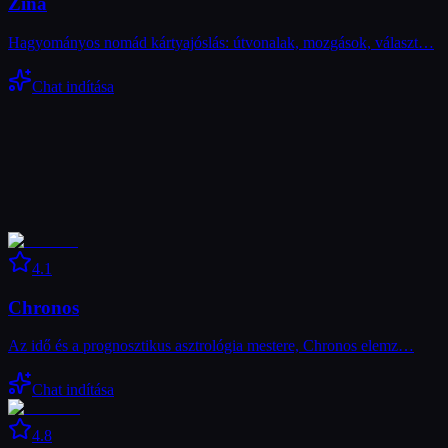
Zina
Hagyományos nomád kártyajóslás: útvonalak, mozgások, választ…
Chat indítása
4.1
Chronos
Az idő és a prognosztikus asztrológia mestere, Chronos elemz…
Chat indítása
4.8