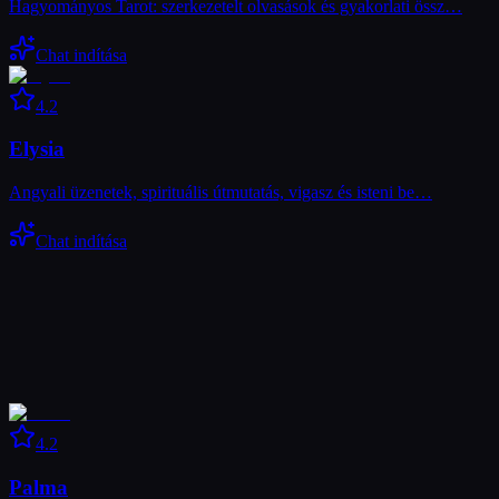
Hagyományos Tarot: szerkezetelt olvasások és gyakorlati össz…
Chat indítása
4.2
Elysia
Angyali üzenetek, spirituális útmutatás, vigasz és isteni be…
Chat indítása
4.2
Palma