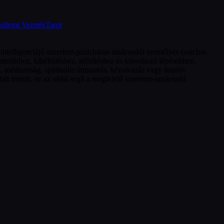
ellemi Vezetés
Tarot
intelligenciájú szerelem-pszichikus tanácsadói személyes csatchat-
 mintákhoz, kibéküléshez, időzítéshez és következő lépésekhez.
, médiumság, spirituális útmutatás, kézolvasás vagy intuitív
ati mintát, ez az oldal segít a megfelelő szerelem-tanácsadó