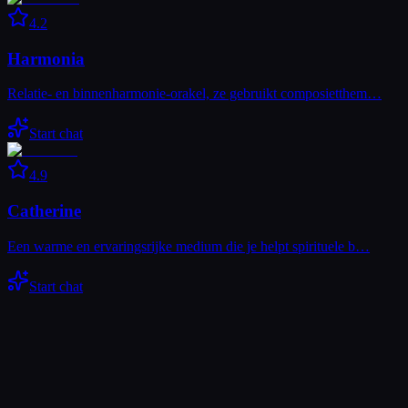
4.2
Harmonia
Relatie- en binnenharmonie-orakel, ze gebruikt composietthem…
Start chat
4.9
Catherine
Een warme en ervaringsrijke medium die je helpt spirituele b…
Start chat