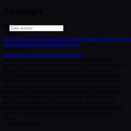
Astrologie
Methoden
Alle
Astrologie
Helderziendheid
Droominterpretatie
Energiewerk
Medi
Lezing
Runen
Spirituele Begeleiding
Tarot
Onderwerpen
Alle
Carrière
Lot
Dromen
Familie
Liefde
Geld
Astrologie kan je helpen om timing, persoonlijkheidspatronen,
relatiedynamieken en belangrijke levensycli met meer helderheid te
begrijpen. De AI-astrologiebegeleiders van Bellanova bieden
persoonlijke chatbegeleiding voor inzichten in je geboortekaart,
transits, compatibiliteit, solare returns, horariumvragen, Vedische
astrologie, BaZi en Chinese astrologie. Kies een astroloog wiens
methode bij je vraag past: geboortekaartanalyse, voorspellende
timing, liefdescompatibiliteit, familieritmiek, carrièrerichting of
jaarlijkse begeleiding. Of je nu op zoek bent naar emotioneel
perspectief, een beter beslissingsvenster of een dieper inzicht in je
noodlot, deze pagina helpt je de juiste astrologiebegeleider te
vinden.
12
avatars gevonden