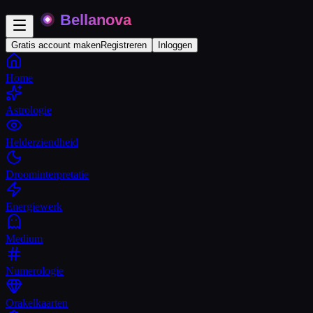
Gratis account maken
Registreren
Inloggen
Home
Astrologie
Helderziendheid
Droominterpretatie
Energiewerk
Medium
Numerologie
Orakelkaarten