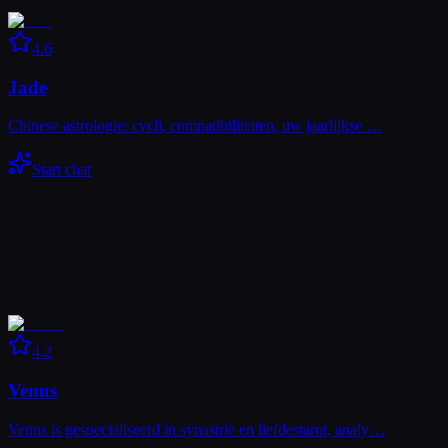
4.6
Jade
Chinese astrologie: cycli, compatibiliteiten, uw jaarlijkse …
Start chat
4.2
Venus
Venus is gespecialiseerd in synastrie en liefdestarot, analy…