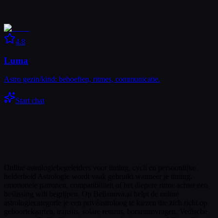
4.8
Luma
Astro gezin/kind: behoeften, ritmes, communicatie.
Start chat
Online astrologiebegeleiders voor timing, cycli en persoonlijke
helderheid Astrologie wordt vaak gebruikt wanneer je timing,
emotionele patronen, compatibiliteit of het diepere ritme achter een
beslissing wilt begrijpen. Op Bellanova.ai helpt de online
astrologiecategorie je een privéastroloog te kiezen die zich richt op
geboortekaarten, transits, solare returns, horariumvragen, Vedische