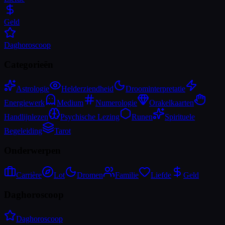
Geld
Daghoroscoop
Categorieën
Astrologie
Helderziendheid
Droominterpretatie
Energiewerk
Medium
Numerologie
Orakelkaarten
Handlijnlezen
Psychische Lezing
Runen
Spirituele
Begeleiding
Tarot
Onderwerpen
Carrière
Lot
Dromen
Familie
Liefde
Geld
Daghoroscoop
Daghoroscoop