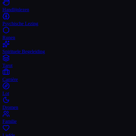
Handlijnlezen
Psychische Lezing
Runen
Spirituele Begeleiding
Tarot
Carrière
Lot
Dromen
Familie
Liefde