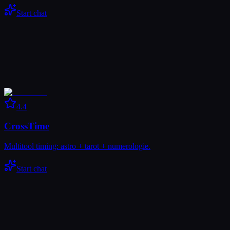
Start chat
4.4
CrossTime
Multitool timing: astro + tarot + numerologie.
Start chat