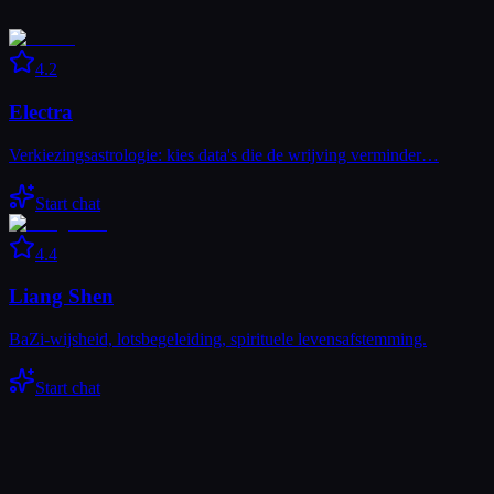
4.2
Electra
Verkiezingsastrologie: kies data's die de wrijving verminder…
Start chat
4.4
Liang Shen
BaZi-wijsheid, lotsbegeleiding, spirituele levensafstemming.
Start chat