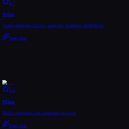
4.7
Atlas
Natal astrologie: huizen, aspecten, bruikbare helderheid.
Start chat
4.6
Ming
BaZi: evenwicht van elementen en cycli.
Start chat