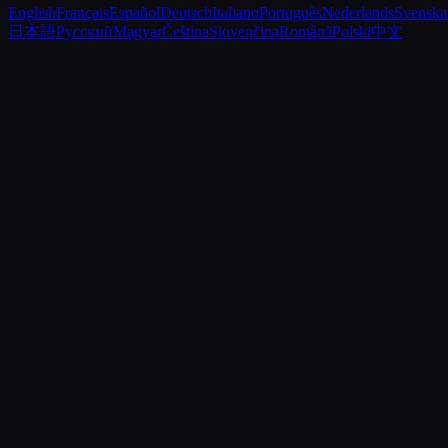
English
Français
Español
Deutsch
Italiano
Português
Nederlands
Svenska
日本語
Русский
Magyar
Čeština
Slovenčina
Română
Polski
中文