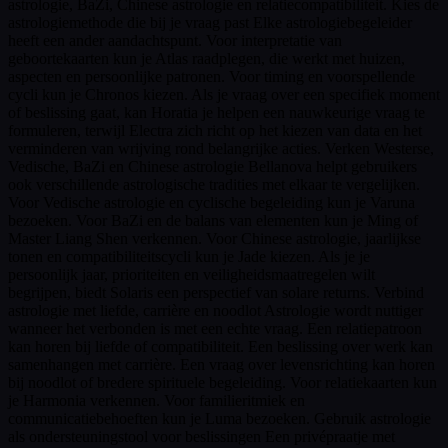
astrologie, BaZi, Chinese astrologie en relatiecompatibiliteit. Kies de
astrologiemethode die bij je vraag past Elke astrologiebegeleider
heeft een ander aandachtspunt. Voor interpretatie van
geboortekaarten kun je Atlas raadplegen, die werkt met huizen,
aspecten en persoonlijke patronen. Voor timing en voorspellende
cycli kun je Chronos kiezen. Als je vraag over een specifiek moment
of beslissing gaat, kan Horatia je helpen een nauwkeurige vraag te
formuleren, terwijl Electra zich richt op het kiezen van data en het
verminderen van wrijving rond belangrijke acties. Verken Westerse,
Vedische, BaZi en Chinese astrologie Bellanova helpt gebruikers
ook verschillende astrologische tradities met elkaar te vergelijken.
Voor Vedische astrologie en cyclische begeleiding kun je Varuna
bezoeken. Voor BaZi en de balans van elementen kun je Ming of
Master Liang Shen verkennen. Voor Chinese astrologie, jaarlijkse
tonen en compatibiliteitscycli kun je Jade kiezen. Als je je
persoonlijk jaar, prioriteiten en veiligheidsmaatregelen wilt
begrijpen, biedt Solaris een perspectief van solare returns. Verbind
astrologie met liefde, carrière en noodlot Astrologie wordt nuttiger
wanneer het verbonden is met een echte vraag. Een relatiepatroon
kan horen bij liefde of compatibiliteit. Een beslissing over werk kan
samenhangen met carrière. Een vraag over levensrichting kan horen
bij noodlot of bredere spirituele begeleiding. Voor relatiekaarten kun
je Harmonia verkennen. Voor familieritmiek en
communicatiebehoeften kun je Luma bezoeken. Gebruik astrologie
als ondersteuningstool voor beslissingen Een privépraatje met