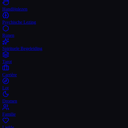
Handlijnlezen
Psychische Lezing
Runen
Spirituele Begeleiding
Tarot
Carrière
Lot
Dromen
Familie
Liefde