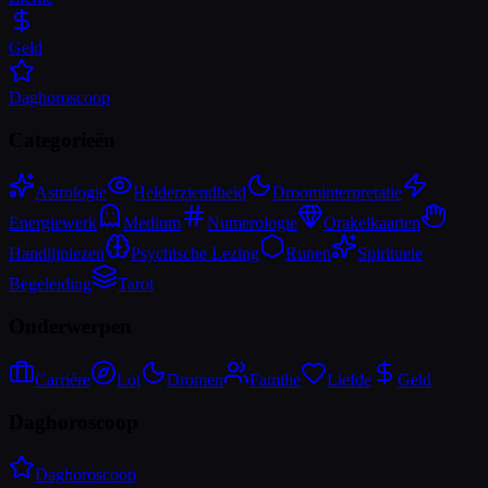
Geld
Daghoroscoop
Categorieën
Astrologie
Helderziendheid
Droominterpretatie
Energiewerk
Medium
Numerologie
Orakelkaarten
Handlijnlezen
Psychische Lezing
Runen
Spirituele
Begeleiding
Tarot
Onderwerpen
Carrière
Lot
Dromen
Familie
Liefde
Geld
Daghoroscoop
Daghoroscoop