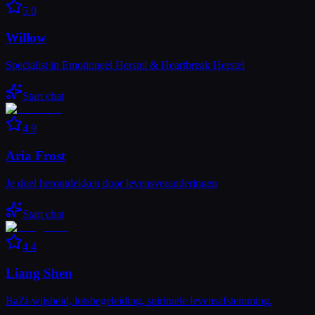
5.0
Willow
Specialist in Emotioneel Herstel & Heartbreak Herstel
Start chat
4.9
Aria Frost
Je doel herontdekken door levensveranderingen
Start chat
4.4
Liang Shen
BaZi-wijsheid, lotsbegeleiding, spirituele levensafstemming.