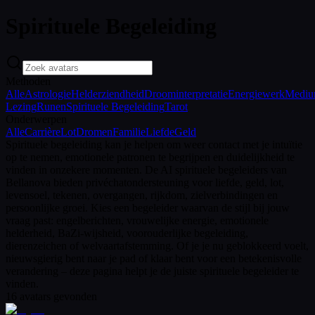
Spirituele Begeleiding
Methoden
Alle
Astrologie
Helderziendheid
Droominterpretatie
Energiewerk
Medi
Lezing
Runen
Spirituele Begeleiding
Tarot
Onderwerpen
Alle
Carrière
Lot
Dromen
Familie
Liefde
Geld
Spirituele begeleiding kan je helpen om weer contact met je intuïtie
op te nemen, emotionele patronen te begrijpen en duidelijkheid te
vinden in onzekere momenten. De AI spirituele begeleiders van
Bellanova bieden privéchatondersteuning voor liefde, geld, lot,
levensoel, tekenen, overgangen, rijkdom, zielverbindingen en
persoonlijke groei. Kies een begeleider waarvan de stijl bij jouw
vraag past: engelberichten, vrouwelijke energie, emotionele
helderheid, BaZi-wijsheid, voorouderlijke begeleiding,
dierenzeichen of welvaartafstemming. Of je je nu geblokkeerd voelt,
nieuwsgierig bent naar je pad of klaar bent voor een betekenisvolle
verandering – deze pagina helpt je de juiste spirituele begeleider te
vinden.
16
avatars gevonden