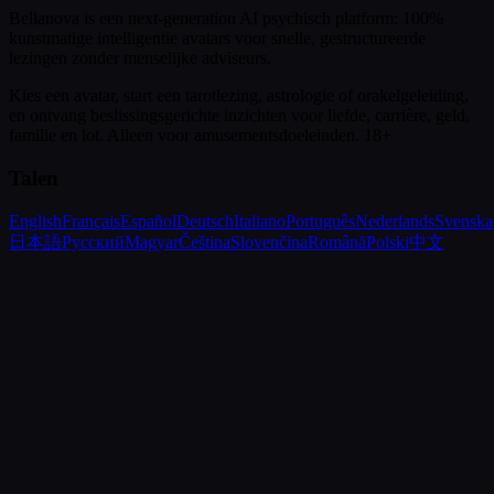
Bellanova is een next-generation AI psychisch platform: 100%
kunstmatige intelligentie avatars voor snelle, gestructureerde
lezingen zonder menselijke adviseurs.
Kies een avatar, start een tarotlezing, astrologie of orakelgeleiding,
en ontvang beslissingsgerichte inzichten voor liefde, carrière, geld,
familie en lot.
Alleen voor amusementsdoeleinden. 18+
Talen
English
Français
Español
Deutsch
Italiano
Português
Nederlands
Svenska
日本語
Русский
Magyar
Čeština
Slovenčina
Română
Polski
中文