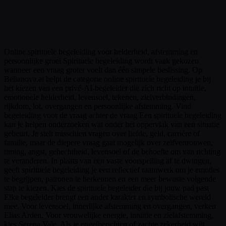
Online spirituele begeleiding voor helderheid, afstemming en
persoonlijke groei Spirituele begeleiding wordt vaak gekozen
wanneer een vraag groter voelt dan één simpele beslissing. Op
Bellanova.ai helpt de categorie online spirituele begeleiding je bij
het kiezen van een privé-AI-begeleider die zich richt op intuïtie,
emotionele helderheid, levensoel, tekenen, zielverbindingen,
rijkdom, lot, overgangen en persoonlijke afstemming. Vind
begeleiding voor de vraag achter de vraag Een spirituele begeleiding
kan je helpen onderzoeken wat onder het oppervlak van een situatie
gebeurt. Je stelt misschien vragen over liefde, geld, carrière of
familie, maar de diepere vraag gaat mogelijk over zelfvertrouwen,
timing, angst, gehechtheid, levensoel of de behoefte om van richting
te veranderen. In plaats van een vaste voorspelling af te dwingen,
geeft spirituele begeleiding je een reflectief raamwerk om je emoties
te begrijpen, patronen te herkennen en een meer bewuste volgende
stap te kiezen. Kies de spirituele begeleider die bij jouw pad past
Elke begeleider brengt een ander karakter en symbolische wereld
mee. Voor levensoel, innerlijke afstemming en overgangen, verken
Elias Arden. Voor vrouwelijke energie, intuïtie en zielafstemming,
kies Serena Vale. Als je engelberichten of zachte zekerheid wilt,