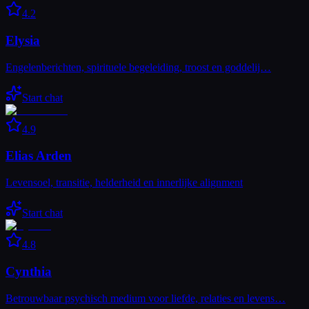
4.2
Elysia
Engelenberichten, spirituele begeleiding, troost en goddelij…
Start chat
4.9
Elias Arden
Levensoel, transitie, helderheid en innerlijke alignment
Start chat
4.8
Cynthia
Betrouwbaar psychisch medium voor liefde, relaties en levens…