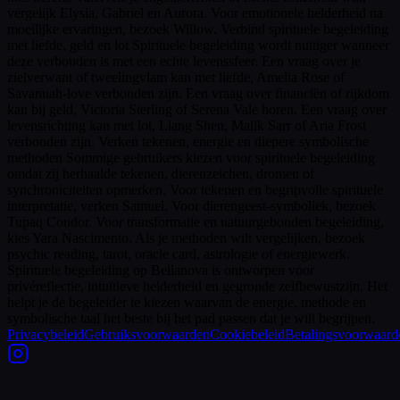
vergelijk Elysia, Gabriel en Aurora. Voor emotionele helderheid na
moeilijke ervaringen, bezoek Willow. Verbind spirituele begeleiding
met liefde, geld en lot Spirituele begeleiding wordt nuttiger wanneer
deze verbonden is met een echte levenssfeer. Een vraag over je
zielverwant of tweelingvlam kan met liefde, Amelia Rose of
Savannah-love verbonden zijn. Een vraag over financiën of rijkdom
kan bij geld, Victoria Sterling of Serena Vale horen. Een vraag over
levensrichting kan met lot, Liang Shen, Malik Sarr of Aria Frost
verbonden zijn. Verken tekenen, energie en diepere symbolische
methoden Sommige gebruikers kiezen voor spirituele begeleiding
omdat zij herhaalde tekenen, dierenzeichen, dromen of
synchroniciteiten opmerken. Voor tekenen en begripvolle spirituele
interpretatie, verken Samuel. Voor dierengeest-symboliek, bezoek
Tupaq Condor. Voor transformatie en natuurgebonden begeleiding,
kies Yara Nascimento. Als je methoden wilt vergelijken, bezoek
psychic reading, tarot, oracle card, astrologie of energiewerk.
Spirituele begeleiding op Bellanova is ontworpen voor
privéreflectie, intuïtieve helderheid en gegronde zelfbewustzijn. Het
helpt je de begeleider te kiezen waarvan de energie, methode en
symbolische taal het beste bij het pad passen dat je wilt begrijpen.
Privacybeleid
Gebruiksvoorwaarden
Cookiebeleid
Betalingsvoorwaard