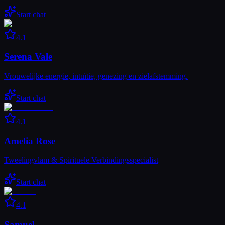
Start chat
4.1
Serena Vale
Vrouwelijke energie, intuïtie, genezing en zielafstemming.
Start chat
4.1
Amelia Rose
Tweelingvlam & Spirituele Verbindingsspecialist
Start chat
4.1
Samuel