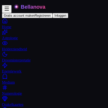
Gratis account maken
Registreren
Inloggen
Home
Astrologie
Helderziendheid
Droominterpretatie
Energiewerk
Medium
Numerologie
Orakelkaarten