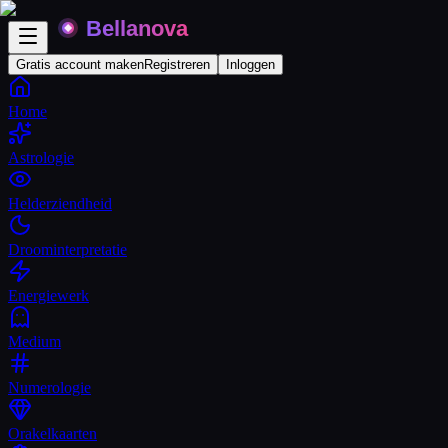
Gratis account maken
Registreren
Inloggen
Home
Astrologie
Helderziendheid
Droominterpretatie
Energiewerk
Medium
Numerologie
Orakelkaarten