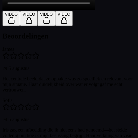
VIDEO
VIDEO
VIDEO
VIDEO
Beoordelingen
James
📅
5 augustus
Het centrale beeld dat ze oppakte was zo specifiek en relevant voor
mijn situatie. Haar duidelijkheid over wat er volgt gaf me echt
vertrouwen.
Sofia
📅
5 augustus
Iris zag een afbeelding die ik niet eens had genoemd—het stelde
volledig om hoe ik mijn beslissing begrijp. Haar vertaling van visie