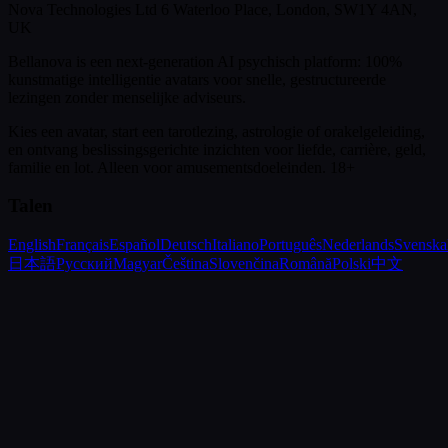
Nova Technologies Ltd 6 Waterloo Place, London, SW1Y 4AN,
UK
Bellanova is een next-generation AI psychisch platform: 100%
kunstmatige intelligentie avatars voor snelle, gestructureerde
lezingen zonder menselijke adviseurs.
Kies een avatar, start een tarotlezing, astrologie of orakelgeleiding,
en ontvang beslissingsgerichte inzichten voor liefde, carrière, geld,
familie en lot.
Alleen voor amusementsdoeleinden. 18+
Talen
English
Français
Español
Deutsch
Italiano
Português
Nederlands
Svenska
日本語
Русский
Magyar
Čeština
Slovenčina
Română
Polski
中文