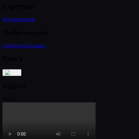
Expertise
:
Helderziendheid
Onderwerpen
:
Liefde
Familie
Carrière
Foto's
Video's
VIDEO