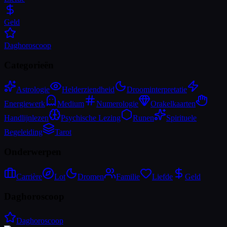
Geld
Daghoroscoop
Categorieën
Astrologie
Helderziendheid
Droominterpretatie
Energiewerk
Medium
Numerologie
Orakelkaarten
Handlijnlezen
Psychische Lezing
Runen
Spirituele
Begeleiding
Tarot
Onderwerpen
Carrière
Lot
Dromen
Familie
Liefde
Geld
Daghoroscoop
Daghoroscoop