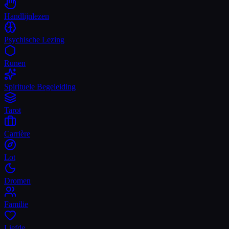
Handlijnlezen
Psychische Lezing
Runen
Spirituele Begeleiding
Tarot
Carrière
Lot
Dromen
Familie
Liefde