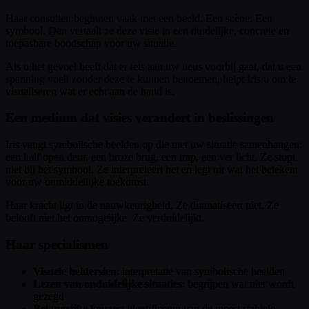
Haar consulten beginnen vaak met een beeld. Een scène. Een
symbool. Dan vertaalt ze deze visie in een duidelijke, concrete en
toepasbare boodschap voor uw situatie.
Als u het gevoel heeft dat er iets aan uw neus voorbij gaat, dat u een
spanning voelt zonder deze te kunnen benoemen, helpt Iris u om te
visualiseren wat er echt aan de hand is.
Een medium dat visies verandert in beslissingen
Iris vangt symbolische beelden op die met uw situatie samenhangen:
een half open deur, een broze brug, een trap, een ver licht. Ze stopt
niet bij het symbool. Ze interpreteert het en legt uit wat het betekent
voor uw onmiddellijke toekomst.
Haar kracht ligt in de nauwkeurigheid. Ze dramatiseert niet. Ze
belooft niet het onmogelijke. Ze verduidelijkt.
Haar specialismen
Visuele heldersien
: interpretatie van symbolische beelden
Lezen van onduidelijke situaties
: begrijpen wat niet wordt
gezegd
Belangrijke keuzes
: identificeren van de meest stabiele