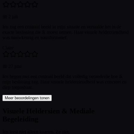
📅
2 juli
Iris zag een centraal beeld in mijn situatie en vertaalde het in de
exacte beslissing die ik moest nemen. Haar visuele helderziendheid
was nauwkeurig en transformatief.
Claire
📅
27 juni
Iris begon met een centraal beeld dat volledig veranderde hoe ik
mijn beslissing zag. Haar visuele helderziendheid was concreet en
diep toepasbaar.
Meer beoordelingen tonen
Visuele Heldersien & Mediale
Begeleiding
Iris leest niet alleen kaarten. Ze ziet.