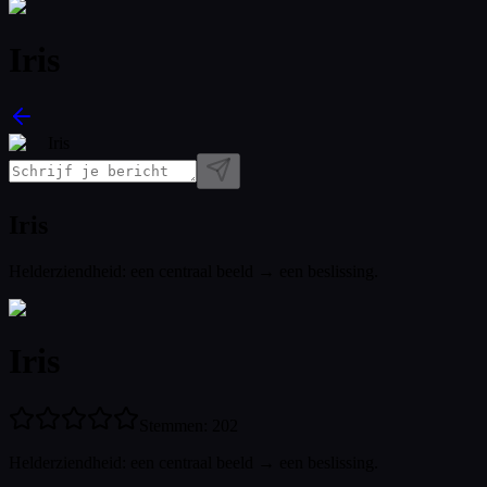
Iris
Iris
Iris
Helderziendheid: een centraal beeld → een beslissing.
Iris
Stemmen
:
202
Helderziendheid: een centraal beeld → een beslissing.