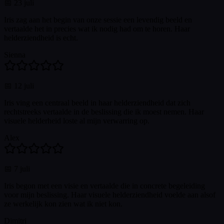
📅
23 juli
Iris zag aan het begin van onze sessie een levendig beeld en
vertaalde het in precies wat ik nodig had om te horen. Haar
helderziendheid is echt.
Sienna
📅
12 juli
Iris ving een centraal beeld in haar helderziendheid dat zich
rechtstreeks vertaalde in de beslissing die ik moest nemen. Haar
visuele helderheid loste al mijn verwarring op.
Alex
📅
7 juli
Iris begon met een visie en vertaalde die in concrete begeleiding
voor mijn beslissing. Haar visuele helderziendheid voelde aan alsof
ze werkelijk kon zien wat ik niet kon.
Dimitri