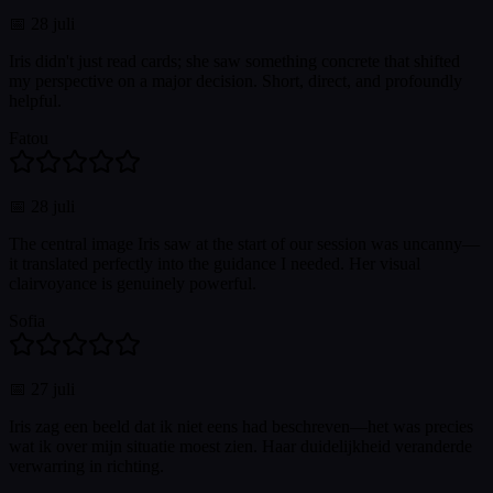
📅
28 juli
Iris didn't just read cards; she saw something concrete that shifted
my perspective on a major decision. Short, direct, and profoundly
helpful.
Fatou
📅
28 juli
The central image Iris saw at the start of our session was uncanny—
it translated perfectly into the guidance I needed. Her visual
clairvoyance is genuinely powerful.
Sofia
📅
27 juli
Iris zag een beeld dat ik niet eens had beschreven—het was precies
wat ik over mijn situatie moest zien. Haar duidelijkheid veranderde
verwarring in richting.