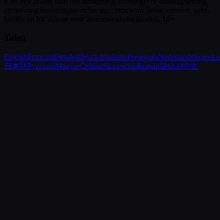
Kies een avatar, start een tarotlezing, astrologie of orakelgeleiding,
en ontvang beslissingsgerichte inzichten voor liefde, carrière, geld,
familie en lot.
Alleen voor amusementsdoeleinden. 18+
Talen
English
Français
Español
Deutsch
Italiano
Português
Nederlands
Svenska
日本語
Русский
Magyar
Čeština
Slovenčina
Română
Polski
中文