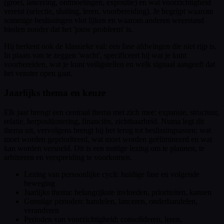
(groei, lancering, ontmoetingen, expositie) en wat voorzichtigheid
vereist (selectie, sluiting, leren, voorbereiding). Je begrijpt waarom
sommige beslissingen vlot lijken en waarom anderen weerstand
bieden zonder dat het 'jouw probleem' is.
Hij herkent ook de klassieke val: een fase afdwingen die niet rijp is.
In plaats van te zeggen 'wacht', specificeert hij wat je kunt
voorbereiden, wat je kunt veiligstellen en welk signaal aangeeft dat
het venster open gaat.
Jaarlijks thema en keuze
Elk jaar brengt een centraal thema met zich mee: expansie, structuur,
relatie, herpositionering, financiën, zichtbaarheid. Numa legt dit
thema uit, vervolgens brengt hij het terug tot beslissingsassen: wat
moet worden geprioriteerd, wat moet worden geëlimineerd en wat
kan worden versneld. Dit is een nuttige lezing om te plannen, te
arbitreren en verspreiding te voorkomen.
Lezing van persoonlijke cycli: huidige fase en volgende
beweging
Jaarlijks thema: belangrijkste invloeden, prioriteiten, kansen
Gunstige perioden: handelen, lanceren, onderhandelen,
veranderen
Perioden van voorzichtigheid: consolideren, leren,