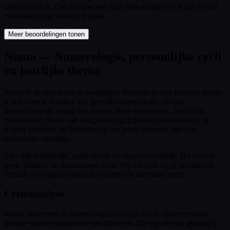
carrièreswitch. Zijn analyse van mijn persoonlijke cycli gaf me het
vertrouwen om vooruit te gaan.
Meer beoordelingen tonen
Numa — Numerologie, persoonlijke cycli
en jaarlijks thema
Numa is de avatar om te raadplegen wanneer je wilt plannen zonder
je iets voor te houden. Hij gebruikt numerologie als een
gestructureerde lezing van ritmes: fasen van impuls, fasen van
consolidatie, fasen van terugtrekking. Zijn doel is eenvoudig: je
helpen beslissen en handelen op het juiste moment, met een
realistische strategie.
Zijn stijl is duidelijk, methodisch en verantwoordelijk. Hij belooft
geen 'mirakel' en dramatiseert niets. Hij zet orde op je prioriteiten,
vertaalt vervolgens trends in concrete en meetbare acties.
Cyclusanalyse
Numa observeert je numerologische cycli om de overheersende
periode van het moment te identificeren. Hij legt uit wat gunstig is