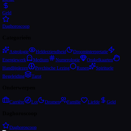
Geld
Daghoroscoop
Categorieën
Astrologie
Helderziendheid
Droominterpretatie
Energiewerk
Medium
Numerologie
Orakelkaarten
Handlijnlezen
Psychische Lezing
Runen
Spirituele
Begeleiding
Tarot
Onderwerpen
Carrière
Lot
Dromen
Familie
Liefde
Geld
Daghoroscoop
Daghoroscoop