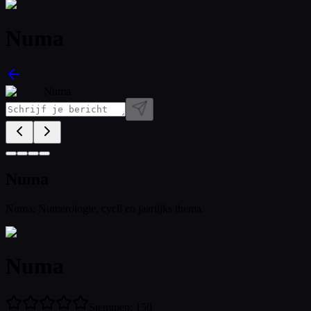
Numa
Numa
Numa
Numa: Numerologie, cycli en jaarlijks thema.
Numa
Stemmen
:
150