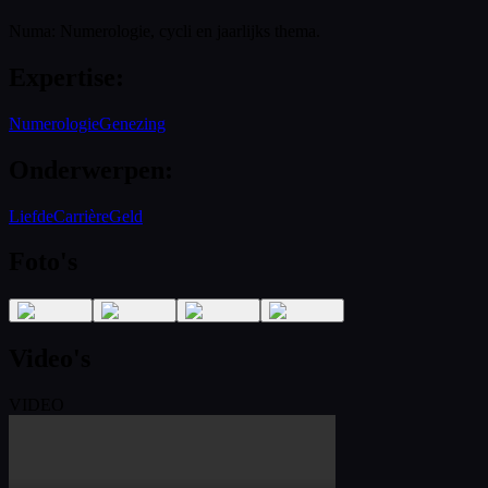
Numa: Numerologie, cycli en jaarlijks thema.
Expertise
:
Numerologie
Genezing
Onderwerpen
:
Liefde
Carrière
Geld
Foto's
Video's
VIDEO