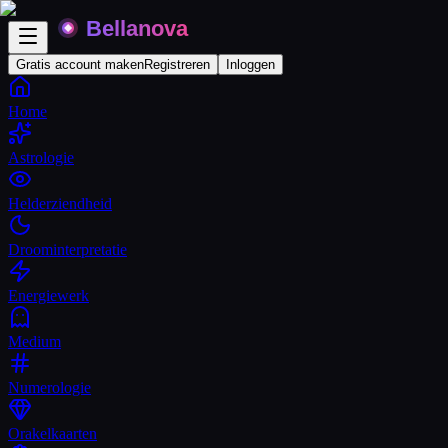
Gratis account maken
Registreren
Inloggen
Home
Astrologie
Helderziendheid
Droominterpretatie
Energiewerk
Medium
Numerologie
Orakelkaarten