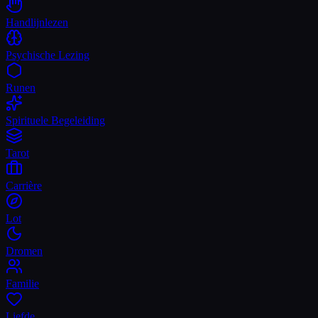
Handlijnlezen
Psychische Lezing
Runen
Spirituele Begeleiding
Tarot
Carrière
Lot
Dromen
Familie
Liefde