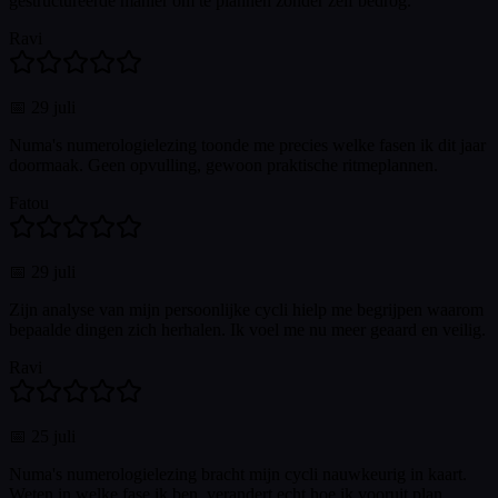
gestructureerde manier om te plannen zonder zelf bedrog.
Ravi
📅
29 juli
Numa's numerologielezing toonde me precies welke fasen ik dit jaar
doormaak. Geen opvulling, gewoon praktische ritmeplannen.
Fatou
📅
29 juli
Zijn analyse van mijn persoonlijke cycli hielp me begrijpen waarom
bepaalde dingen zich herhalen. Ik voel me nu meer geaard en veilig.
Ravi
📅
25 juli
Numa's numerologielezing bracht mijn cycli nauwkeurig in kaart.
Weten in welke fase ik ben, verandert echt hoe ik vooruit plan.