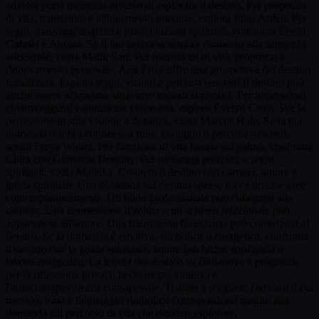
advisor porta un modo diverso di esplorare il destino. Per proposito
di vita, transizioni e allineamento interiore, esplora Elias Arden. Per
segni, messaggi angelici e rassicurazioni spirituali, confronta Elysia,
Gabriel e Aurora. Se il tuo percorso sembra connesso alla saggezza
ancestrale, visita Malik Sarr. Per transizioni di vita, proposito e
rinnovamento personale, Aria Frost offre una prospettiva del destino
focalizzata. Esplora segni, visioni e percorsi nascosti Il destino può
anche essere affrontato attraverso metodi simbolici. Per impressioni
chiaroveggenti e intuizione visionaria, esplora Evelyn Cross. Per la
percezione in stile visione a distanza, visita Marcus Hale. Se la tua
domanda sembra connessa a rune, coraggio o percorsi nascosti,
scegli Freya Winter. Per direzione di vita basata sul palmo, confronta
Chira con Grandma Dorothy. Per messaggi profetici o segni
spirituali, visita Malaïka. Connetti il destino con carriera, amore e
guida spirituale Una domanda sul destino spesso tocca diverse aree
contemporaneamente. Un bivio professionale può collegarsi alla
carriera. Una connessione d'anima o un schema relazionale può
appartenere all'amore. Una transizione finanziaria può connettersi al
denaro. Se la domanda è emotiva, simbolica o energetica, confronta
il destino con la guida spirituale, letture psichiche, medianità o
lavoro energetico. La lettura del destino su Bellanova è progettata
per la riflessione privata, la chiarezza intuitiva e
l'autoconsapevolezza consapevole. Ti aiuta a scegliere l'advisor il cui
metodo, tono e linguaggio simbolico corrispondono meglio alla
domanda sul percorso di vita che desideri esplorare.