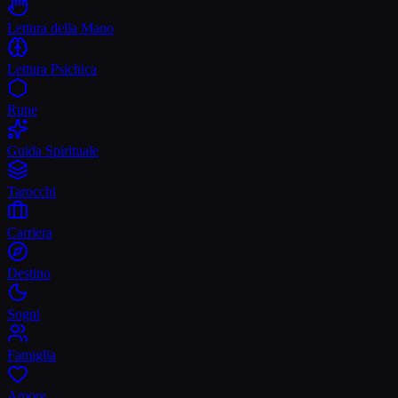
Lettura della Mano
Lettura Psichica
Rune
Guida Spirituale
Tarocchi
Carriera
Destino
Sogni
Famiglia
Amore