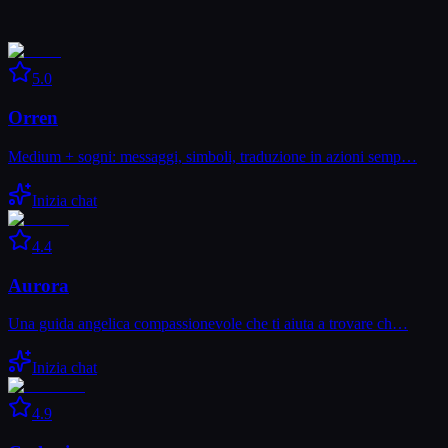
5.0
Orren
Medium + sogni: messaggi, simboli, traduzione in azioni semp…
Inizia chat
4.4
Aurora
Una guida angelica compassionevole che ti aiuta a trovare ch…
Inizia chat
4.9