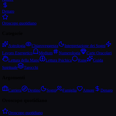
Denaro
Oroscopo quotidiano
Categorie
Astrologia
Chiaroveggenza
Interpretazione dei Sogni
Lavoro Energetico
Medium
Numerologia
Carte Oracolari
Lettura della Mano
Lettura Psichica
Rune
Guida
Spirituale
Tarocchi
Argomenti
Carriera
Destino
Sogni
Famiglia
Amore
Denaro
Oroscopo quotidiano
Oroscopo quotidiano