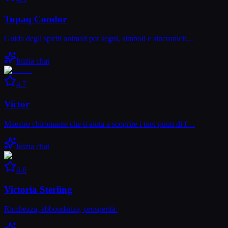
Tupaq Condor
Guida degli spiriti animali per segni, simboli e sincronicit…
Inizia chat
4.7
Victor
Maestro chiromante che ti aiuta a scoprire i tuoi punti di f…
Inizia chat
4.6
Victoria Sterling
Ricchezza, abbondanza, prosperità.