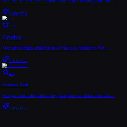
Medium sensitiva che connette intuizione, messaggi spiritual…
Inizia chat
4.8
Cynthia
Medium psichica affidabile per l'amore, le relazioni e l'ori…
Inizia chat
4.1
Serena Vale
Energia femminile, intuizione, guarigione e allineamento del…
Inizia chat