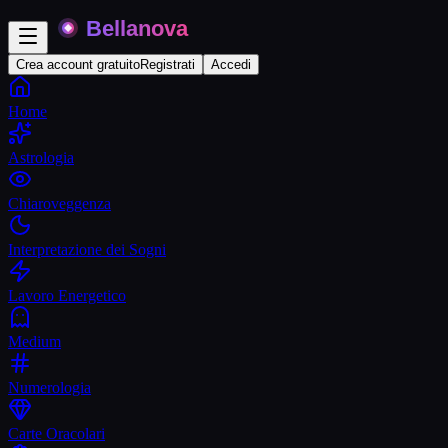
Crea account gratuito
Registrati
Accedi
Home
Astrologia
Chiaroveggenza
Interpretazione dei Sogni
Lavoro Energetico
Medium
Numerologia
Carte Oracolari