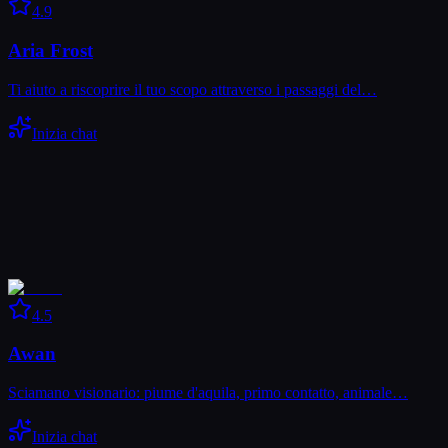
4.9
Aria Frost
Ti aiuto a riscoprire il tuo scopo attraverso i passaggi del…
Inizia chat
4.5
Awan
Sciamano visionario: piume d'aquila, primo contatto, animale…
Inizia chat