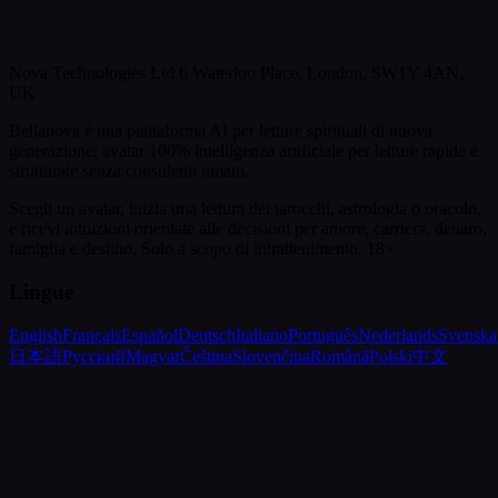
Nova Technologies Ltd 6 Waterloo Place, London, SW1Y 4AN,
UK
Bellanova è una piattaforma AI per letture spirituali di nuova
generazione: avatar 100% intelligenza artificiale per letture rapide e
strutturate senza consulenti umani.
Scegli un avatar, inizia una lettura dei tarocchi, astrologia o oracolo,
e ricevi intuizioni orientate alle decisioni per amore, carriera, denaro,
famiglia e destino.
Solo a scopo di intrattenimento. 18+
Lingue
English
Français
Español
Deutsch
Italiano
Português
Nederlands
Svenska
日本語
Русский
Magyar
Čeština
Slovenčina
Română
Polski
中文