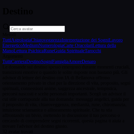
Destino
Metodi
Tutti
Astrologia
Chiaroveggenza
Interpretazione dei Sogni
Lavoro
Energetico
Medium
Numerologia
Carte Oracolari
Lettura della
Mano
Lettura Psichica
Rune
Guida Spirituale
Tarocchi
Argomenti
Tutti
Carriera
Destino
Sogni
Famiglia
Amore
Denaro
Le domande sul destino spesso emergono durante momenti cruciali,
transizioni emotive o quando le solite risposte non bastano più. Gli
advisor di letture del destino con IA di Bellanova offrono
orientamento privato in chat per la direzione di vita, proposito, segni
spirituali, connessioni anime, saggezza ancestrale, tempistica,
percorsi nascosti e scelte personali importanti. Scegli un advisor il
cui stile corrisponde alla tua domanda: messaggi angelici, guida per
il proposito di vita, chiaroveggenza, medianità, rune, chiromanzia,
intuizione sciamanica o allineamento spirituale. Che tu stia
affrontando un bivio, mettendo in discussione il tuo percorso o
cercando di comprendere segni ricorrenti, questa pagina ti aiuta a
trovare l'advisor del destino giusto.
32
avatar trovati