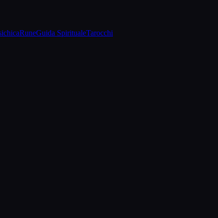
sichica
Rune
Guida Spirituale
Tarocchi