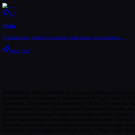
4.7
Oren
Sciamanesimo simbolico: metafore della natura, trasformazion…
Inizia chat
Interpretazione Online dei Sogni per una Guida Interiore più Consapevo
continuamente. La categoria di interpretazione dei sogni online di Bell
chat privata. Comprendi il significato dietro i simboli dei sogni Un so
significato unico e fisso. L'interpretazione dipende dall'emozione, dal
dizionari generici dei sogni e capire cosa il sogno potrebbe rivelare s
Alcuni sogni richiedono una lettura emotiva delicata. Altri richiedono 
dell'ombra con Noctis, oppure scegliere Anandî quando il sogno sembra 
confrontarlo con una lettura psichica più ampia. Collega i sogni all'a