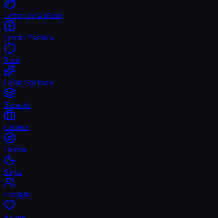
Lettura della Mano
Lettura Psichica
Rune
Guida Spirituale
Tarocchi
Carriera
Destino
Sogni
Famiglia
Amore