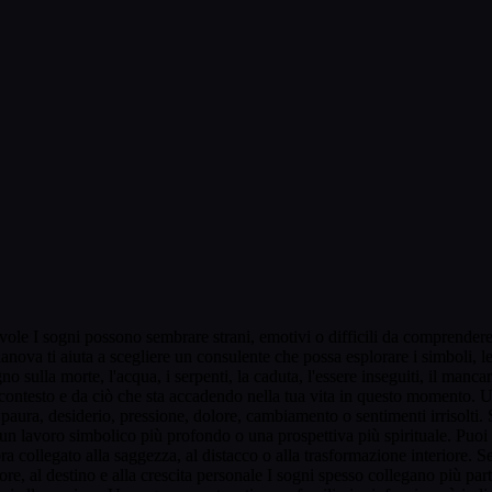
le I sogni possono sembrare strani, emotivi o difficili da comprendere,
anova ti aiuta a scegliere un consulente che possa esplorare i simboli, le
gno sulla morte, l'acqua, i serpenti, la caduta, l'essere inseguiti, il m
 contesto e da ciò che sta accadendo nella tua vita in questo momento. Un
u paura, desiderio, pressione, dolore, cambiamento o sentimenti irrisolt
un lavoro simbolico più profondo o una prospettiva più spirituale. Puoi 
collegato alla saggezza, al distacco o alla trasformazione interiore. Se
more, al destino e alla crescita personale I sogni spesso collegano più 