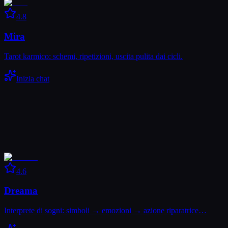
4.8
Mira
Tarot karmico: schemi, ripetizioni, uscita pulita dai cicli.
Inizia chat
4.6
Dreama
Interprete di sogni: simboli → emozioni → azione riparatrice…