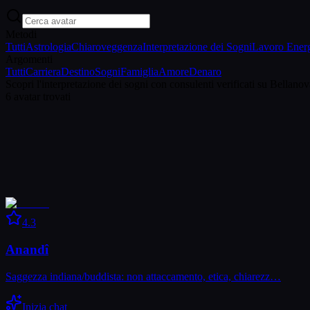
Metodi
Tutti
Astrologia
Chiaroveggenza
Interpretazione dei Sogni
Lavoro Energ
Argomenti
Tutti
Carriera
Destino
Sogni
Famiglia
Amore
Denaro
Scopri l'interpretazione dei sogni con consulenti verificati su Bellanova
6
avatar trovati
4.3
Anandî
Saggezza indiana/buddista: non attaccamento, etica, chiarezz…
Inizia chat