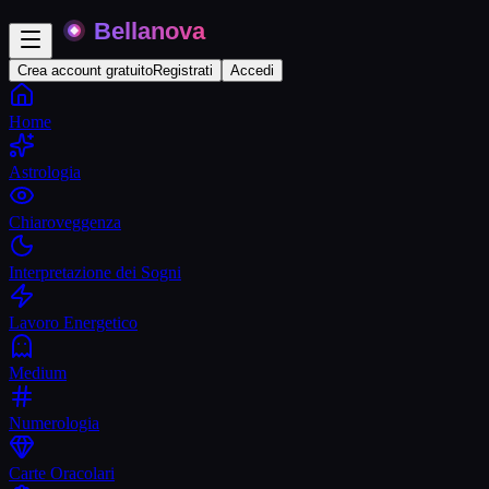
Crea account gratuito
Registrati
Accedi
Home
Astrologia
Chiaroveggenza
Interpretazione dei Sogni
Lavoro Energetico
Medium
Numerologia
Carte Oracolari