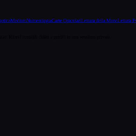
etico
Medium
Numerologia
Carte Oracolari
Lettura della Mano
Lettura P
.ai. Ricevi consigli chiari e pratici in una sessione privata.