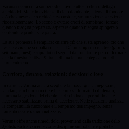
Varuna si concentra sui periodi chiave piuttosto che su dettagli
aneddotici. Mette in evidenza il ciclo dominante, il tema di fondo e
ciò che questo ciclo richiede: espansione, strutturazione, selezione,
riposizionamento. Lo scopo è evitare errori di tempismo: forzare
quando bisogna prepararsi, aspettare quando bisogna spingere o
confondere prudenza e paura.
La sua promessa è semplice: chiarire ciò che si sta aprendo, ciò che
resiste e ciò che si ribalta se insisti. Dà un tempismo relativo (giorni,
settimane, mesi) e soprattutto i segnali da monitorare per confermare
che la finestra è attiva. Si tratta di una lettura strategica, non di
intrattenimento.
Carriera, denaro, relazioni: decisioni e leve
In carriera, Varuna aiuta a scegliere la mossa giusta: negoziare,
lanciare, cambiare o mettere in sicurezza. In materia di denaro,
illumina la gestione del rischio, la disciplina e i periodi in cui è
necessario stabilizzare prima di accelerare. Nelle relazioni, analizza
la compatibilità funzionale e il tempismo dell'impegno, senza
romanticizzare o drammatizzare.
Varuna offre anche rimedi dolci provenienti dalla tradizione dello
Jyotish, esclusivamente come discipline simboliche e pratiche.