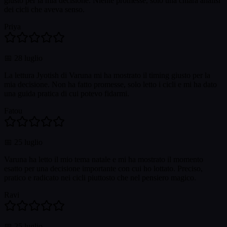
giusto per la mia decisione. Niente promesse, solo una chiara analisi
dei cicli che aveva senso.
Priya
📅
28 luglio
La lettura Jyotish di Varuna mi ha mostrato il timing giusto per la
mia decisione. Non ha fatto promesse, solo letto i cicli e mi ha dato
una guida pratica di cui potevo fidarmi.
Fatou
📅
25 luglio
Varuna ha letto il mio tema natale e mi ha mostrato il momento
esatto per una decisione importante con cui ho lottato. Preciso,
pratico e radicato nei cicli piuttosto che nel pensiero magico.
Ravi
📅
25 luglio