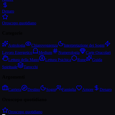
Denaro
Oroscopo quotidiano
Categorie
Astrologia
Chiaroveggenza
Interpretazione dei Sogni
Lavoro Energetico
Medium
Numerologia
Carte Oracolari
Lettura della Mano
Lettura Psichica
Rune
Guida
Spirituale
Tarocchi
Argomenti
Carriera
Destino
Sogni
Famiglia
Amore
Denaro
Oroscopo quotidiano
Oroscopo quotidiano