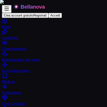
Crea account gratuito
Registrati
Accedi
Home
Astrologia
Chiaroveggenza
Interpretazione dei Sogni
Lavoro Energetico
Medium
Numerologia
Carte Oracolari