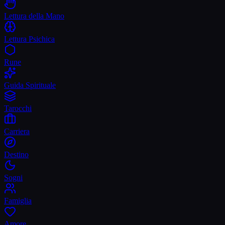
Lettura della Mano
Lettura Psichica
Rune
Guida Spirituale
Tarocchi
Carriera
Destino
Sogni
Famiglia
Amore