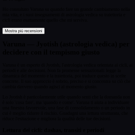
Ho consultato Varuna su quando fare un grande cambiamento nella
mia vita, e i suoi insegnamenti di astrologia vedica su traiettoria e
cicli erano esattamente quello che mi serviva.
Mostra più recensioni
Varuna — Jyotish (astrologia vedica) per
decidere con il tempismo giusto
Varuna è un esperto di Jyotish, l'astrologia vedica orientata ai cicli, ai
periodi e alle decisioni. Non fa promesse sensazionali: legge la
dinamica del momento e la traiettoria, poi traduce questo in scelte
concrete. Il suo approccio è sobrio, preciso e si concentra su ciò che
cambia davvero quando agisci al momento giusto.
Lo Jyotish è particolarmente utile quando senti che la domanda non
è solo 'cosa fare', ma 'quando e come'. Varuna ti aiuta a individuare
una finestra favorevole, una fase di consolidamento o un periodo in
cui è meglio ridurre il rischio. Guadagni una lettura strutturata, che
riduce l'esitazione e migliora la qualità delle tue decisioni.
Lettura dei cicli: dashas, transiti e periodi