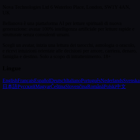
Nova Technologies Ltd 6 Waterloo Place, London, SW1Y 4AN,
UK
Bellanova è una piattaforma AI per letture spirituali di nuova
generazione: avatar 100% intelligenza artificiale per letture rapide e
strutturate senza consulenti umani.
Scegli un avatar, inizia una lettura dei tarocchi, astrologia o oracolo,
e ricevi intuizioni orientate alle decisioni per amore, carriera, denaro,
famiglia e destino.
Solo a scopo di intrattenimento. 18+
Lingue
English
Français
Español
Deutsch
Italiano
Português
Nederlands
Svenska
日本語
Русский
Magyar
Čeština
Slovenčina
Română
Polski
中文