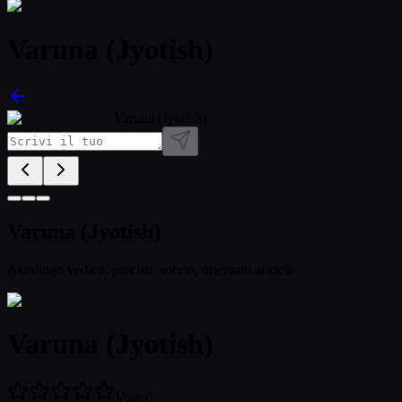
Varuna (Jyotish)
Varuna (Jyotish)
Varuna (Jyotish)
Astrologo vedico, preciso, sobrio, orientato ai cicli
Varuna (Jyotish)
Voti
:
0