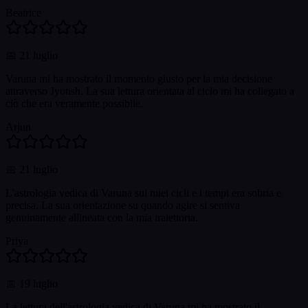
Beatrice
📅
21 luglio
Varuna mi ha mostrato il momento giusto per la mia decisione
attraverso Jyotish. La sua lettura orientata al ciclo mi ha collegato a
ciò che era veramente possibile.
Arjun
📅
21 luglio
L'astrologia vedica di Varuna sui miei cicli e i tempi era sobria e
precisa. La sua orientazione su quando agire si sentiva
genuinamente allineata con la mia traiettoria.
Priya
📅
19 luglio
La lettura dell'astrologia vedica di Varuna mi ha mostrato il