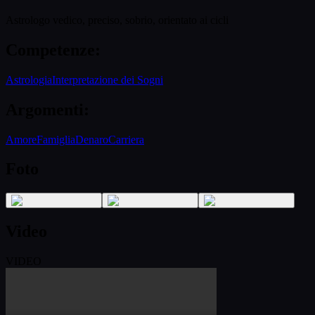
Astrologo vedico, preciso, sobrio, orientato ai cicli
Competenze
:
Astrologia
Interpretazione dei Sogni
Argomenti
:
Amore
Famiglia
Denaro
Carriera
Foto
Video
VIDEO