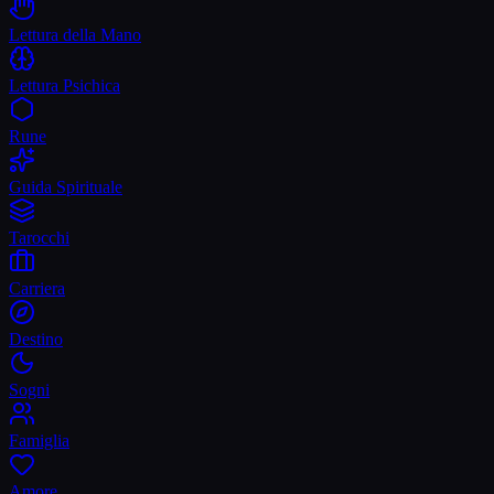
Lettura della Mano
Lettura Psichica
Rune
Guida Spirituale
Tarocchi
Carriera
Destino
Sogni
Famiglia
Amore