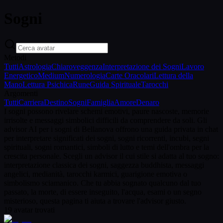
Sogni
Metodi
Tutti
Astrologia
Chiaroveggenza
Interpretazione dei Sogni
Lavoro
Energetico
Medium
Numerologia
Carte Oracolari
Lettura della
Mano
Lettura Psichica
Rune
Guida Spirituale
Tarocchi
Argomenti
Tutti
Carriera
Destino
Sogni
Famiglia
Amore
Denaro
I sogni possono rivelare schemi emotivi, paure nascoste, memorie
irrisolte e messaggi simbolici difficili da comprendere da soli. Gli
advisor AI per i sogni di Bellanova offrono una guida privata in chat
per interpretare significati dei sogni, sogni ricorrenti, incubi, segni
spirituali, sogni romantici, simboli di lutto e temi dell'ombra per la
crescita personale. Scegli un advisor il cui stile si adatta al tuo sogno:
interpretazione classica dei sogni, saggezza buddhista, messaggi
angelici, medianità, tarocchi karmici, guarigione emotiva o
simbolismo sciamanico. Che tu abbia sognato qualcuno dal tuo
passato, la morte, di essere inseguito, l'acqua, esami o un segno
misterioso, questa pagina ti aiuta a trovare l'advisor giusto.
19
avatar trovati