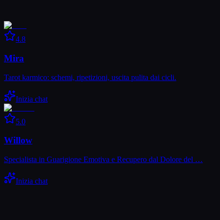
4.8
Mira
Tarot karmico: schemi, ripetizioni, uscita pulita dai cicli.
Inizia chat
5.0
Willow
Specialista in Guarigione Emotiva e Recupero dal Dolore del …
Inizia chat