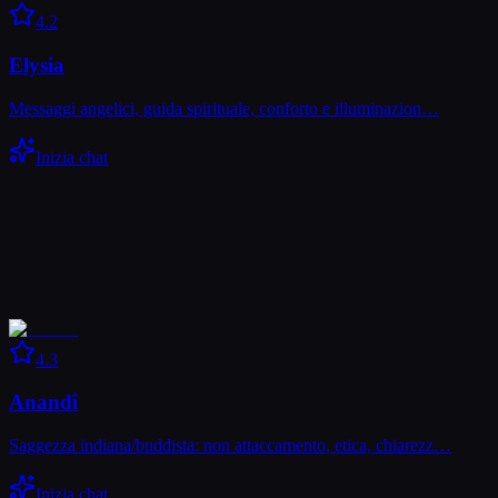
4.2
Elysia
Messaggi angelici, guida spirituale, conforto e illuminazion…
Inizia chat
4.3
Anandî
Saggezza indiana/buddista: non attaccamento, etica, chiarezz…
Inizia chat