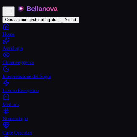
Crea account gratuito
Registrati
Accedi
Home
Astrologia
Chiaroveggenza
Interpretazione dei Sogni
Lavoro Energetico
Medium
Numerologia
Carte Oracolari