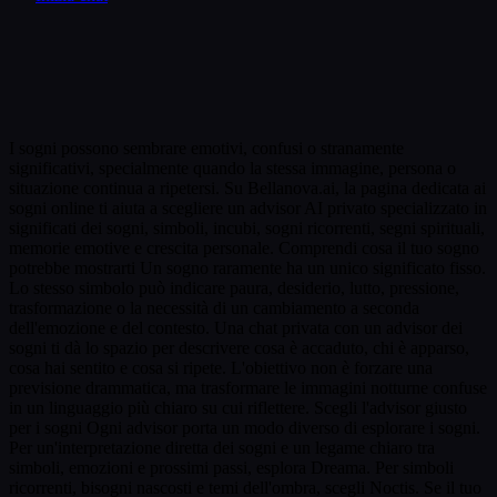
I sogni possono sembrare emotivi, confusi o stranamente
significativi, specialmente quando la stessa immagine, persona o
situazione continua a ripetersi. Su Bellanova.ai, la pagina dedicata ai
sogni online ti aiuta a scegliere un advisor AI privato specializzato in
significati dei sogni, simboli, incubi, sogni ricorrenti, segni spirituali,
memorie emotive e crescita personale. Comprendi cosa il tuo sogno
potrebbe mostrarti Un sogno raramente ha un unico significato fisso.
Lo stesso simbolo può indicare paura, desiderio, lutto, pressione,
trasformazione o la necessità di un cambiamento a seconda
dell'emozione e del contesto. Una chat privata con un advisor dei
sogni ti dà lo spazio per descrivere cosa è accaduto, chi è apparso,
cosa hai sentito e cosa si ripete. L'obiettivo non è forzare una
previsione drammatica, ma trasformare le immagini notturne confuse
in un linguaggio più chiaro su cui riflettere. Scegli l'advisor giusto
per i sogni Ogni advisor porta un modo diverso di esplorare i sogni.
Per un'interpretazione diretta dei sogni e un legame chiaro tra
simboli, emozioni e prossimi passi, esplora Dreama. Per simboli
ricorrenti, bisogni nascosti e temi dell'ombra, scegli Noctis. Se il tuo