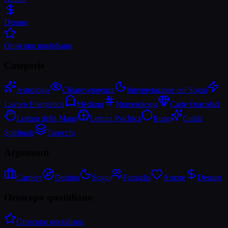
Denaro
Oroscopo quotidiano
Categorie
Astrologia
Chiaroveggenza
Interpretazione dei Sogni
Lavoro Energetico
Medium
Numerologia
Carte Oracolari
Lettura della Mano
Lettura Psichica
Rune
Guida
Spirituale
Tarocchi
Argomenti
Carriera
Destino
Sogni
Famiglia
Amore
Denaro
Oroscopo quotidiano
Oroscopo quotidiano