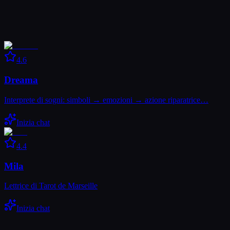
4.6
Dreama
Interprete di sogni: simboli → emozioni → azione riparatrice…
Inizia chat
4.4
Mila
Lettrice di Tarot de Marseille
Inizia chat