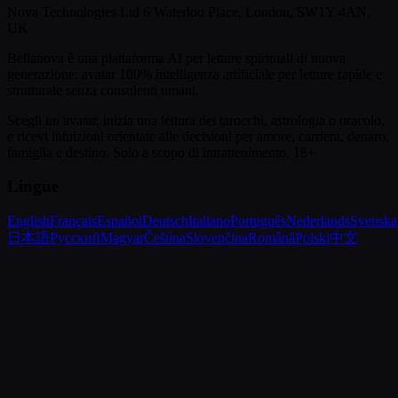
Nova Technologies Ltd 6 Waterloo Place, London, SW1Y 4AN,
UK
Bellanova è una piattaforma AI per letture spirituali di nuova
generazione: avatar 100% intelligenza artificiale per letture rapide e
strutturate senza consulenti umani.
Scegli un avatar, inizia una lettura dei tarocchi, astrologia o oracolo,
e ricevi intuizioni orientate alle decisioni per amore, carriera, denaro,
famiglia e destino.
Solo a scopo di intrattenimento. 18+
Lingue
English
Français
Español
Deutsch
Italiano
Português
Nederlands
Svenska
日本語
Русский
Magyar
Čeština
Slovenčina
Română
Polski
中文