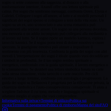
sogno si sente connesso alla saggezza, al distacco o alla
trasformazione interiore, Anandî offre una lettura spirituale più
calma. Per sogni che sembrano messaggi, confronta Orren, Elysia e
Gabriel. Collegare i sogni all'amore, al lutto e ai modelli personali I
significati dei sogni spesso si collegano a temi della vita reale. Un
sogno su un ex, uno sconosciuto o una scena romantica può
appartenerti alla sezione amore. Un sogno su una persona deceduta,
una memoria o un addio incompiuto può collegarsi alla medianità o
al lavoro sul lutto. Se il sogno ripete un modello karmico, esplora i
tarocchi karmici. Se il sogno porta temi di dolore emotivo o cuore
spezzato, la guarigione emotiva può aiutare a inquadrare il
sentimento con più tenerezza. Confronta la guida dei sogni con altri
metodi L'interpretazione dei sogni è ideale quando vuoi decodificare
i simboli in profondità. Se il tuo sogno sembra spirituale o
energetico, confrontalo con la guida spirituale, il lavoro energetico o
lo sciamanesimo. Se desideri una lettura simbolica basata su carte
sulla stessa situazione, visita tarocchi o carte oracolo. Per cicli
emotivi a lungo termine, confronta con astrologia e progressioni. La
guida dei sogni su Bellanova è progettata per la riflessione privata, la
chiarezza simbolica e l'auto-consapevolezza consapevole. Ti aiuta a
scegliere l'advisor il cui tono, metodo e linguaggio spirituale si
adattano meglio al sogno che vuoi comprendere.
Informativa sulla privacy
Termini di utilizzo
Politica sui
cookie
Termini di pagamento
Politica di rimborso
Mappa del sito
FAQ