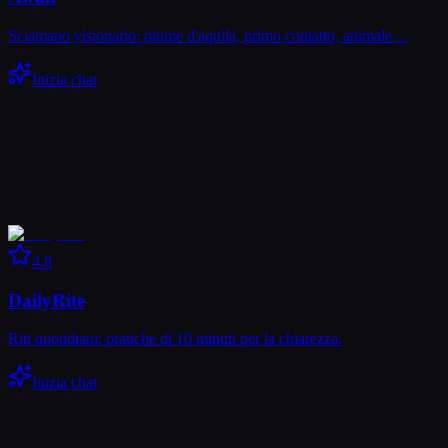
Sciamano visionario: piume d'aquila, primo contatto, animale…
Inizia chat
4.8
DailyRite
Riti quotidiani: pratiche di 10 minuti per la chiarezza.
Inizia chat