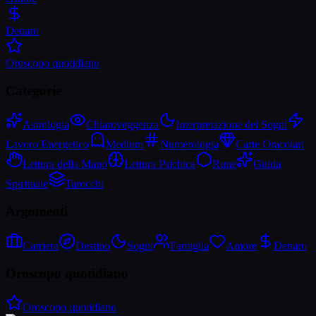
Denaro
Oroscopo quotidiano
Categorie
Astrologia
Chiaroveggenza
Interpretazione dei Sogni
Lavoro Energetico
Medium
Numerologia
Carte Oracolari
Lettura della Mano
Lettura Psichica
Rune
Guida
Spirituale
Tarocchi
Argomenti
Carriera
Destino
Sogni
Famiglia
Amore
Denaro
Oroscopo quotidiano
Oroscopo quotidiano