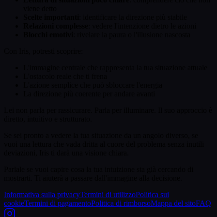
viene detto
Scelte importanti
: identificare la direzione più stabile
Relazioni complesse
: vedere l'intenzione dietro le azioni
Blocchi emotivi
: rivelare la paura o l'illusione nascosta
Con Iris, potresti scoprire:
L'immagine centrale che rappresenta la tua situazione attuale
L'ostacolo reale che ti frena
L'azione semplice che può sbloccare l'energia
La direzione più coerente per andare avanti
Lei non parla per rassicurare. Parla per illuminare. Il suo approccio è
diretto, intuitivo e strutturato.
Se sei pronto a vedere la tua situazione da un angolo diverso, se
vuoi una lettura che vada dritta al cuore del problema senza inutili
deviazioni, Iris ti darà una visione chiara.
Parlale se vuoi capire cosa la tua intuizione sta già cercando di
mostrarti. Ti aiuterà a passare dall'immagine alla decisione.
Informativa sulla privacy
Termini di utilizzo
Politica sui
cookie
Termini di pagamento
Politica di rimborso
Mappa del sito
FAQ