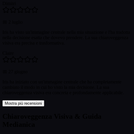
Dimitri
📅
2 luglio
Iris ha visto un'immagine centrale nella mia situazione e l'ha tradotta
nella decisione esatta che dovevo prendere. La sua chiaroveggenza
visiva era precisa e trasformativa.
Claire
📅
27 giugno
Iris ha iniziato con un'immagine centrale che ha completamente
cambiato il modo in cui ho visto la mia decisione. La sua
chiaroveggenza visiva era concreta e profondamente applicabile.
Mostra più recensioni
Chiaroveggenza Visiva & Guida
Medianica