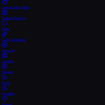
Lettura della Mano
Lettura Psichica
Rune
Guida Spirituale
Tarocchi
Carriera
Destino
Sogni
Famiglia
Amore