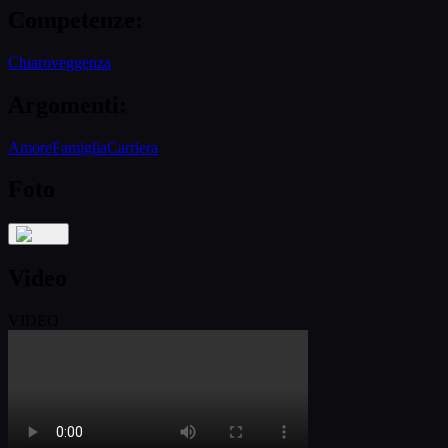
Competenze
:
Chiaroveggenza
Argomenti
:
Amore
Famiglia
Carriera
Foto
Video
VIDEO