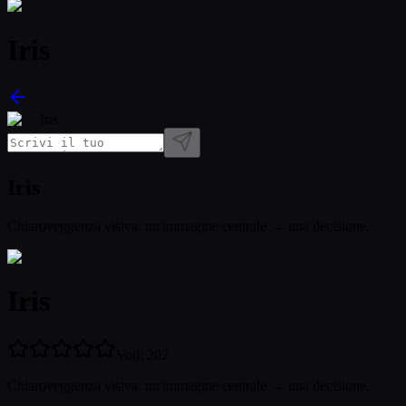
Iris
Iris
Iris
Chiaroveggenza visiva: un'immagine centrale → una decisione.
Iris
Voti
:
202
Chiaroveggenza visiva: un'immagine centrale → una decisione.