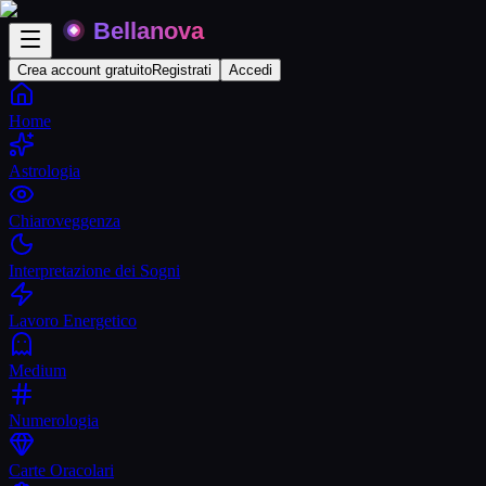
Crea account gratuito
Registrati
Accedi
Home
Astrologia
Chiaroveggenza
Interpretazione dei Sogni
Lavoro Energetico
Medium
Numerologia
Carte Oracolari