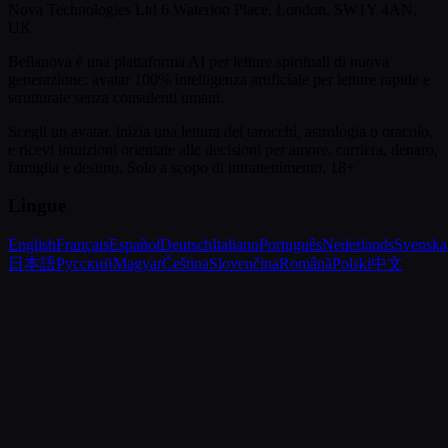
Nova Technologies Ltd 6 Waterloo Place, London, SW1Y 4AN,
UK
Bellanova è una piattaforma AI per letture spirituali di nuova
generazione: avatar 100% intelligenza artificiale per letture rapide e
strutturate senza consulenti umani.
Scegli un avatar, inizia una lettura dei tarocchi, astrologia o oracolo,
e ricevi intuizioni orientate alle decisioni per amore, carriera, denaro,
famiglia e destino.
Solo a scopo di intrattenimento. 18+
Lingue
English
Français
Español
Deutsch
Italiano
Português
Nederlands
Svenska
日本語
Русский
Magyar
Čeština
Slovenčina
Română
Polski
中文