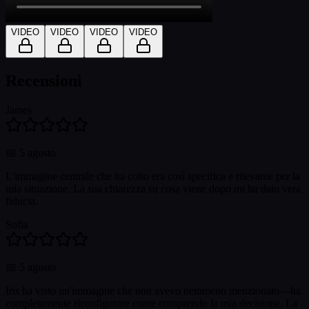
VIDEO
VIDEO
VIDEO
VIDEO
Recensioni
James
📅
5 agosto
L'immagine centrale che ha colto era così specifica e rilevante per la
mia situazione. La sua chiarezza su cosa viene dopo mi ha dato vera
fiducia.
Sofia
📅
5 agosto
Iris ha visto un'immagine che non avevo nemmeno menzionato—ha
completamente riconfigurare come comprendo la mia decisione. La