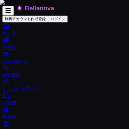
無料アカウント作成
登録
ログイン
ホーム
占星術
Clairvoyance
夢の解釈
エネルギーワーク
霊媒者
数秘術