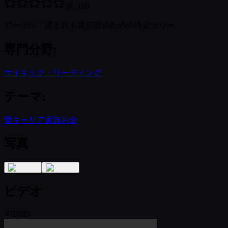
票
:
186
アーボル：護まれる選択肢のための決定ツリー
専門分野
:
サイキック・リーディング
テーマ
:
愛
キャリア
家族
お金
写真
ビデオ
VIDEO