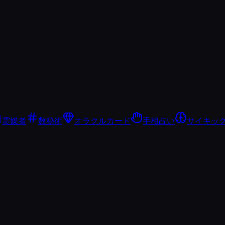
霊媒者
数秘術
オラクルカード
手相占い
サイキッ