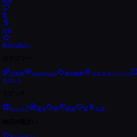
家族
愛
お金
毎日の星占い
カテゴリー
占星術
Clairvoyance
夢の解釈
エネルギーワーク
タロット
トピック
キャリア
運命
夢
家族
愛
お金
毎日の星占い