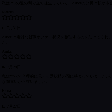
私は2つの道の間で立ち往生していて、Arborの分析は私
Marcus
📅
7月31日
Arbor は複雑な就職オファー状況を整理するのを助けて
た。
Anika
📅
7月28日
私はすべて合理的に見える選択肢の間に挟まっていましたが
な間違いから救いました。
Elena
📅
7月27日