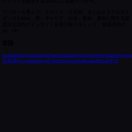
ディングを提供する100%人工知能アバター。
アバターを選んで、タロット、占星術、またはオラクルガイ
ダンスを始め、愛、キャリア、お金、家族、運命に関する意
思決定志向のインサイトを受け取りましょう。
娯楽目的の
み。18+
言語
English
Français
Español
Deutsch
Italiano
Português
Nederlands
Svenska
日本語
Русский
Magyar
Čeština
Slovenčina
Română
Polski
中文