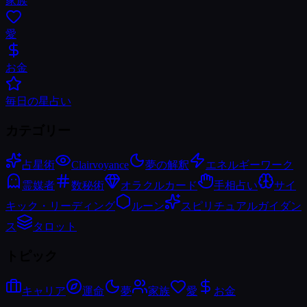
家族
愛
お金
毎日の星占い
カテゴリー
占星術
Clairvoyance
夢の解釈
エネルギーワーク
霊媒者
数秘術
オラクルカード
手相占い
サイ
キック・リーディング
ルーン
スピリチュアルガイダン
ス
タロット
トピック
キャリア
運命
夢
家族
愛
お金