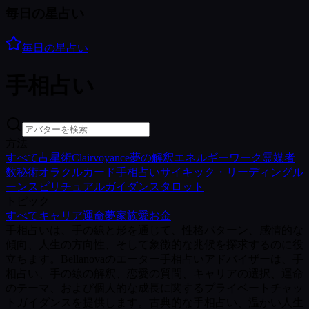
毎日の星占い
毎日の星占い
手相占い
方法
すべて
占星術
Clairvoyance
夢の解釈
エネルギーワーク
霊媒者
数秘術
オラクルカード
手相占い
サイキック・リーディング
ル
ーン
スピリチュアルガイダンス
タロット
トピック
すべて
キャリア
運命
夢
家族
愛
お金
手相占いは、手の線と形を通じて、性格パターン、感情的な
傾向、人生の方向性、そして象徴的な兆候を探求するのに役
立ちます。Bellanovaのエーター手相占いアドバイザーは、手
相占い、手の線の解釈、恋愛の質問、キャリアの選択、運命
のテーマ、および個人的な成長に関するプライベートチャッ
トガイダンスを提供します。古典的な手相占い、温かい人生