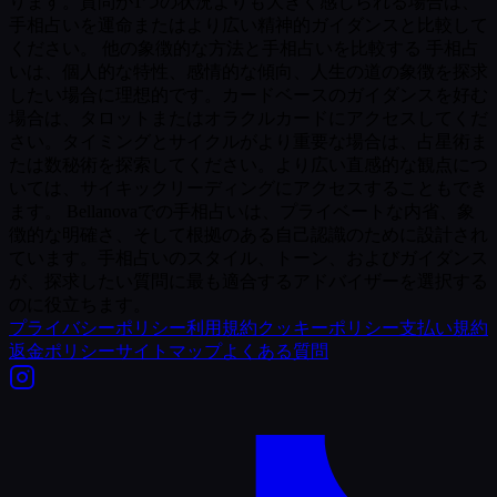
ります。質問が1つの状況よりも大きく感じられる場合は、
手相占いを運命またはより広い精神的ガイダンスと比較して
ください。 他の象徴的な方法と手相占いを比較する 手相占
いは、個人的な特性、感情的な傾向、人生の道の象徴を探求
したい場合に理想的です。カードベースのガイダンスを好む
場合は、タロットまたはオラクルカードにアクセスしてくだ
さい。タイミングとサイクルがより重要な場合は、占星術ま
たは数秘術を探索してください。より広い直感的な観点につ
いては、サイキックリーディングにアクセスすることもでき
ます。 Bellanovaでの手相占いは、プライベートな内省、象
徴的な明確さ、そして根拠のある自己認識のために設計され
ています。手相占いのスタイル、トーン、およびガイダンス
が、探求したい質問に最も適合するアドバイザーを選択する
のに役立ちます。
プライバシーポリシー
利用規約
クッキーポリシー
支払い規約
返金ポリシー
サイトマップ
よくある質問