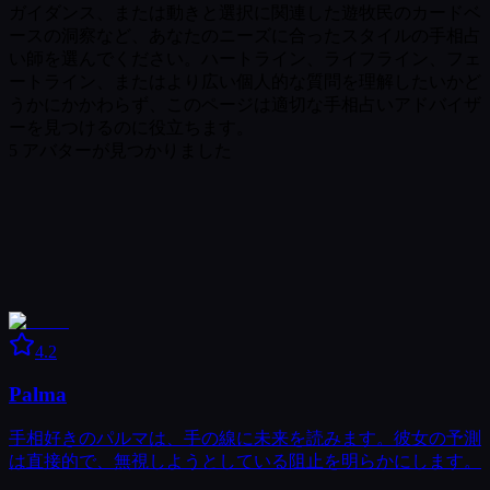
ガイダンス、または動きと選択に関連した遊牧民のカードベ
ースの洞察など、あなたのニーズに合ったスタイルの手相占
い師を選んでください。ハートライン、ライフライン、フェ
ートライン、またはより広い個人的な質問を理解したいかど
うかにかかわらず、このページは適切な手相占いアドバイザ
ーを見つけるのに役立ちます。
5
アバターが見つかりました
4.2
Palma
手相好きのパルマは、手の線に未来を読みます。彼女の予測
は直接的で、無視しようとしている阻止を明らかにします。