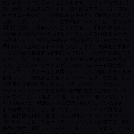
な要素をいくつか見ることができます。これらの特徴は、活
力、感情、意思決定スタイル、個人的な方向性、および繰り
返される人生のテーマの象徴的な指標として解釈されること
が多いです。プライベートな手相占いチャットは、あなたの
質問を説明し、理解したいことを共有し、手相の象徴をあな
たの実際の状況と結びつけるガイダンスを受け取るスペース
を提供します。 適切な手相占い師を選択する Bellanovaの各
手相占い師は異なるトーンをもたらします。古典的な手相占
いと手の線の直接的な解釈については、パルマを探索してく
ださい。愛、人生の方向性、および個人的な選択に焦点を当
てた、より温かい人生ガイダンスのアプローチを望む場合、
グランマ・ドロシーはより柔らかく、より心強いスタイルを
提供します。伝統的なカルトマンシー、動き、交差点、およ
び実用的な選択に引かれるユーザーの場合、ジナはハンドリ
ーディングのテーマをより広い象徴的な読みと結びつけるこ
とができます。 手相占いを愛、キャリア、運命と結びつけ
る 手相占いは、特定の人生の質問と結びついている場合、
より有用になることが多いです。ハートラインの質問は、
愛、感情的な利用可能性、または関係パターンと結びつく可
能性があります。フェートラインまたは方向の質問は、特に
移行や決定に直面している場合、キャリアに属することがあ