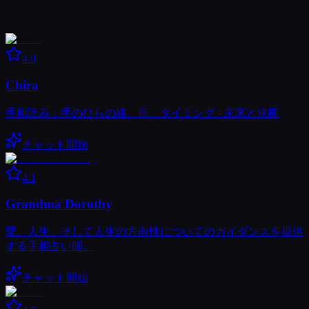
4.0
Chira
手相読み：手のひらの線、丘、タイミング - 未来と決断
チャット開始
4.1
Grandma Dorothy
愛、人生、そして人生の方向性についてのガイダンスを提供
する手相占い師。
チャット開始