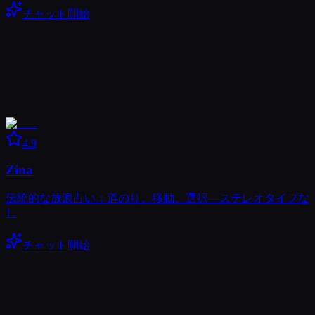
チャット開始
4.9
Zina
伝統的な放浪占い：道のり、移動、選択―ステレオタイプな
し
チャット開始