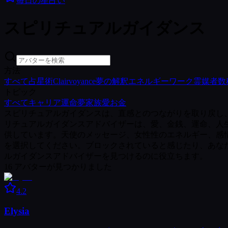
毎日の星占い
スピリチュアルガイダンス
方法
すべて
占星術
Clairvoyance
夢の解釈
エネルギーワーク
霊媒者
数
トピック
すべて
キャリア
運命
夢
家族
愛
お金
スピリチュアルガイダンスは、直感とのつながりを取り戻し、感
リチュアルガイダンスアドバイザーは、愛、金銭、運命、人
供しています。天使のメッセージ、女性性のエネルギー、感
を選択してください。ブロックされていると感じたり、あな
ルガイダンスアドバイザーを見つけるのに役立ちます。
16
アバターが見つかりました
4.2
Elysia