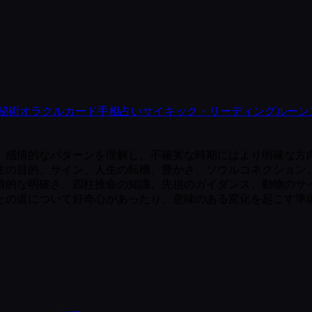
秘術
オラクルカード
手相占い
サイキック・リーディング
ルーン
情的なパターンを理解し、不確実な時期にはより明確な方向性を
生の目的、サイン、人生の転機、豊かさ、ソウルコネクション
情的な明確さ、四柱推命の知識、先祖のガイダンス、動物のサ
たの道について好奇心があったり、意味のある変化を起こす準