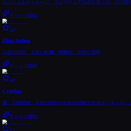
エンジェルメッセージ、スピリチュアルガイダンス、心の安
チャット開始
4.9
Elias Arden
人生の目的、人生の転機、明晰性、内的な調和
チャット開始
4.8
Cynthia
愛、人間関係、人生の指針のための信頼できるサイキック・
チャット開始
4.1