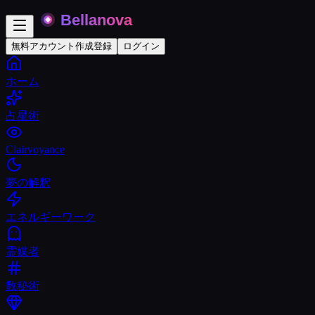
無料アカウント作成
登録
ログイン
ホーム
占星術
Clairvoyance
夢の解釈
エネルギーワーク
霊媒者
数秘術