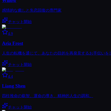
Willow
感情的な癒しと失恋回復の専門家
チャット開始
4.9
Aria Frost
人生の転機を通じて、あなたの目的を再発見するお手伝いを
チャット開始
4.4
Liang Shen
四柱推命の叡智、運命の導き、精神的人生の調和。
チャット開始