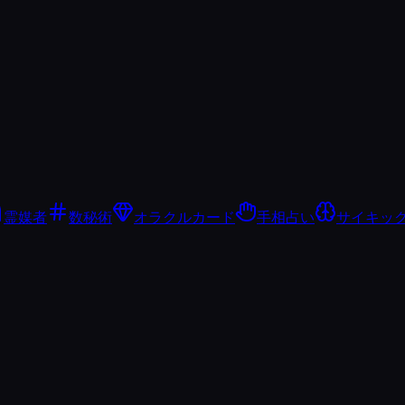
霊媒者
数秘術
オラクルカード
手相占い
サイキッ