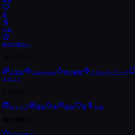
家族
愛
お金
毎日の星占い
カテゴリー
占星術
Clairvoyance
夢の解釈
エネルギーワーク
タロット
トピック
キャリア
運命
夢
家族
愛
お金
毎日の星占い