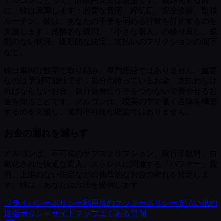
アルゴンにとって、財政的安定は基盤です。最適化する前
に、彼は保障します：必要な費用、締切日、安全余裕、監視
ルーチン。彼は、あなたの予算を弱める行動を訂正するのを
支援します：感情的な費用、「小さな購入」の繰り返し、規
則のない状況、衝動的な決定、支払いのフリクションの低下
など。
彼は単純な数字で取り組み、専門用語ではありません。重要
なのは予測可能性です：自分の持っているお金、支払わなけ
ればならないお金、自分自身にうそをつかないで費やせるお
金を知ることです。アルゴンは、現実の中で働く自律を構築
するのを支援し、適用不可能な理論ではありません。
お金の漏れを減らす
アルゴンは、不可視のサブスクリプション、銀行手数料、自
動化された快適な購入、ストレスに関連する「バファー」費
用、上限のない決定などの典型的なお金の漏れを特定しま
す。彼は、あなたに方法を提供します
プライバシーポリシー
利用規約
クッキーポリシー
支払い規約
返金ポリシー
サイトマップ
よくある質問