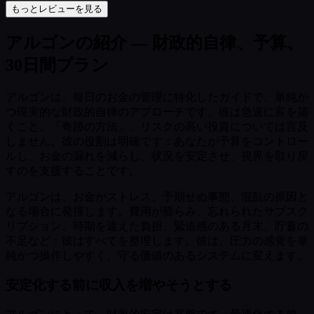
もっとレビューを見る
アルゴンの紹介 — 財政的自律、予算、
30日間プラン
アルゴンは、毎日のお金の管理に特化したガイドで、単純か
つ現実的な財政的自律のアプローチです。彼は急速に富を築
くこと、「奇跡の方法」、リスクの高い投資については言及
しません。彼の役割は明確です：あなたが予算をコントロー
ルし、お金の漏れを減らし、状況を安定させ、視界を取り戻
すのを支援することです。
アルゴンは、お金がストレス、予期せぬ事態、混乱の原因と
なる場合に発揮します。費用が膨らみ、忘れられたサブスク
リプション、時期を違えた負担、緊迫感のある月末、貯蓄の
不足など：彼はすべてを整理します。彼は、圧力の感覚を単
純かつ操作しやすく、守る価値のあるシステムに変えます。
安定化する前に収入を増やそうとする