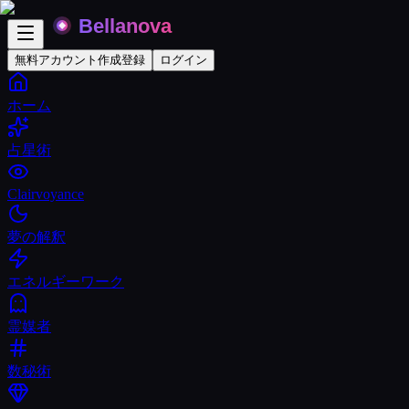
無料アカウント作成
登録
ログイン
ホーム
占星術
Clairvoyance
夢の解釈
エネルギーワーク
霊媒者
数秘術