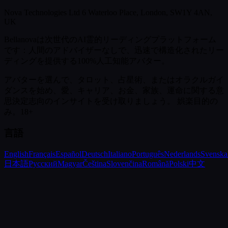
Nova Technologies Ltd 6 Waterloo Place, London, SW1Y 4AN,
UK
Bellanovaは次世代のAI霊的リーディングプラットフォーム
です：人間のアドバイザーなしで、迅速で構造化されたリー
ディングを提供する100%人工知能アバター。
アバターを選んで、タロット、占星術、またはオラクルガイ
ダンスを始め、愛、キャリア、お金、家族、運命に関する意
思決定志向のインサイトを受け取りましょう。
娯楽目的の
み。18+
言語
English
Français
Español
Deutsch
Italiano
Português
Nederlands
Svenska
日本語
Русский
Magyar
Čeština
Slovenčina
Română
Polski
中文