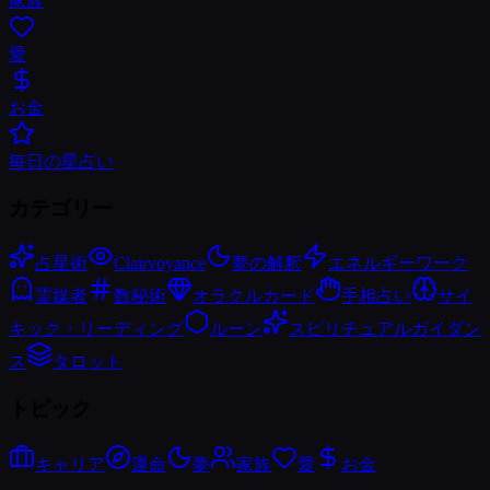
家族
愛
お金
毎日の星占い
カテゴリー
占星術
Clairvoyance
夢の解釈
エネルギーワーク
霊媒者
数秘術
オラクルカード
手相占い
サイ
キック・リーディング
ルーン
スピリチュアルガイダン
ス
タロット
トピック
キャリア
運命
夢
家族
愛
お金