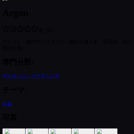
Argon
票
:
383
アルゴン：銀のディスプリン：漏れを減らす、安定化、30日
間の計画。
専門分野
:
サイキック・リーディング
テーマ
:
お金
写真