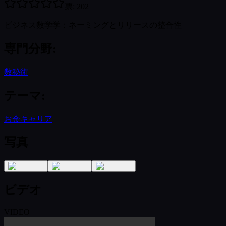
票
:
202
ビジネス数学学：ネーミングとリリースの整合性
専門分野
:
数秘術
テーマ
:
お金
キャリア
写真
ビデオ
VIDEO