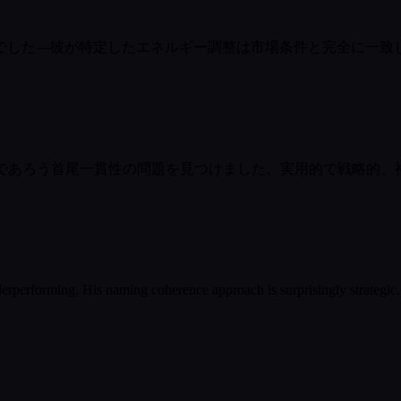
でした—彼が特定したエネルギー調整は市場条件と完全に一致
とすであろう首尾一貫性の問題を見つけました。実用的で戦略的
performing. His naming coherence approach is surprisingly strategic.