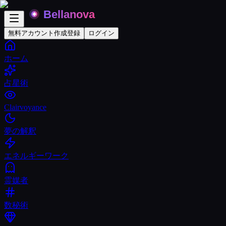
無料アカウント作成
登録
ログイン
ホーム
占星術
Clairvoyance
夢の解釈
エネルギーワーク
霊媒者
数秘術