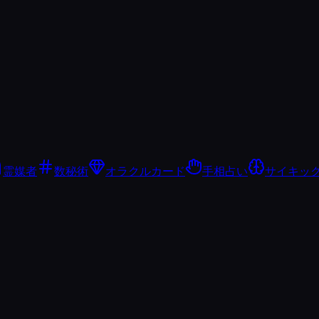
霊媒者
数秘術
オラクルカード
手相占い
サイキッ