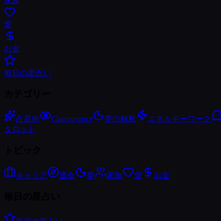
家族
愛
お金
毎日の星占い
カテゴリー
占星術
Clairvoyance
夢の解釈
エネルギーワーク
タロット
トピック
キャリア
運命
夢
家族
愛
お金
毎日の星占い