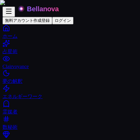
無料アカウント作成
登録
ログイン
ホーム
占星術
Clairvoyance
夢の解釈
エネルギーワーク
霊媒者
数秘術