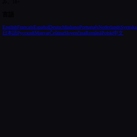
み。18+
言語
English
Français
Español
Deutsch
Italiano
Português
Nederlands
Svenska
日本語
Русский
Magyar
Čeština
Slovenčina
Română
Polski
中文