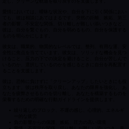
定し、クリーンな軌道を取り戻すのを支援します。
愛情においては、曖昧な状況や、自分を下に引く関係におい
ても、彼は相談にあてはまるです。突然の距離、嫉妬、第三
者の影響、不安定な関係、切り離しが難しい添いつきなど、
彼は、自分を繋ぐもの、自分を弱めるもの、自分を保護する
ものを明らかにします。
彼女は、職業的、物質的なレベルでは、整列、有用な運、安
全性に焦点を当てています。彼女は、ソリッドな機会を見つ
けること、压力の下での決定を避けること、自分が苦しんで
いるのか、選択しているのかを感じるときに自分を再配置す
ることを支援します。
彼は、恐怖に負けずに「クリーンアップ」したいときにも役
立ちます。彼は秩序を取り戻し、あなたの限界を強化し、あ
なたを疲弊させるものを切り離し、あなたを構築するものを
栄養するための明確な行動ガイドラインを提供します。
繰り返しのブロック、不運の感じ、心理的、エネルギ
ー的な疲労
負の影響からの保護、嫉妬、圧力の高い環境
愛情：不安定な関係、切り離しが難しい添いつき、毒