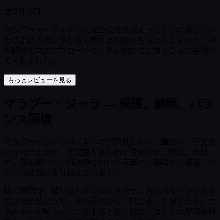
📅
7月10日
マラブート・ディアラは完全に行き詰まったように感じてい
た状況にこのような落ち着きと明快さをもたらしました。彼
の解決志向のアプローチは、私が前に進む道を見るのを助け
てくれました。
もっとレビューを見る
マラブー・ジャラ — 保護、解除、バラ
ンス回復
マラブー・ジャラは、すべてが混乱したり、重たい、不安定
になったときに、安定感をあらわす存在です。彼は、単純
で、落ち着いた、解決策を向いた言葉で、明確さ、保護、バ
ランス回復に取り組んでいます。
彼の専門は、繰り返しのブロックです。同じパターンが引き
付けると感じたり、何も理由なく「閉じる」と感じたり、エ
ネルギーが散らかったりするとき、彼はブロックの原因を特