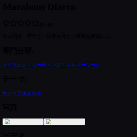
Marabout Diarra
票
:
406
道の開放：構造と一貫性を通じて障害を解消する。
専門分野
:
サイキック・リーディング
エネルギーワーク
テーマ
:
キャリア
家族
お金
写真
ビデオ