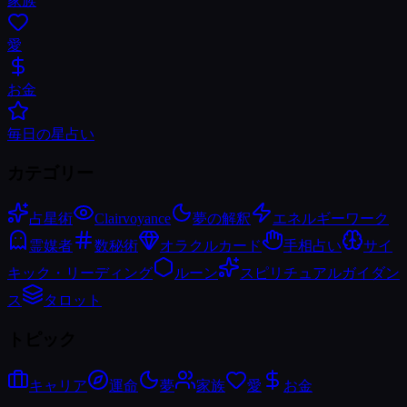
家族
愛
お金
毎日の星占い
カテゴリー
占星術
Clairvoyance
夢の解釈
エネルギーワーク
霊媒者
数秘術
オラクルカード
手相占い
サイ
キック・リーディング
ルーン
スピリチュアルガイダン
ス
タロット
トピック
キャリア
運命
夢
家族
愛
お金