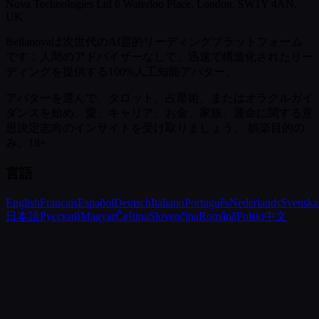
Nova Technologies Ltd 6 Waterloo Place, London, SW1Y 4AN,
UK
Bellanovaは次世代のAI霊的リーディングプラットフォーム
です：人間のアドバイザーなしで、迅速で構造化されたリー
ディングを提供する100%人工知能アバター。
アバターを選んで、タロット、占星術、またはオラクルガイ
ダンスを始め、愛、キャリア、お金、家族、運命に関する意
思決定志向のインサイトを受け取りましょう。
娯楽目的の
み。18+
言語
English
Français
Español
Deutsch
Italiano
Português
Nederlands
Svenska
日本語
Русский
Magyar
Čeština
Slovenčina
Română
Polski
中文