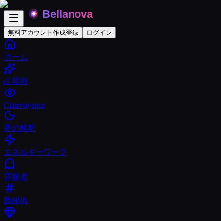
無料アカウント作成
登録
ログイン
ホーム
占星術
Clairvoyance
夢の解釈
エネルギーワーク
霊媒者
数秘術