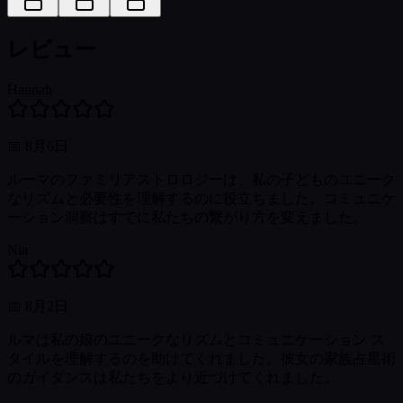
レビュー
Hannah
📅
8月6日
ルーマのファミリアストロロジーは、私の子どものユニーク
なリズムと必要性を理解するのに役立ちました。コミュニケ
ーション洞察はすでに私たちの繋がり方を変えました。
Nia
📅
8月2日
ルマは私の娘のユニークなリズムとコミュニケーション ス
タイルを理解するのを助けてくれました。彼女の家族占星術
のガイダンスは私たちをより近づけてくれました。