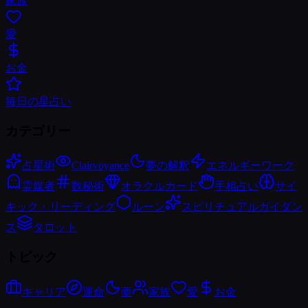
家族
愛
お金
毎日の星占い
カテゴリー
占星術
Clairvoyance
夢の解釈
エネルギーワーク
霊媒者
数秘術
オラクルカード
手相占い
サイ
キック・リーディング
ルーン
スピリチュアルガイダン
ス
タロット
トピック
キャリア
運命
夢
家族
愛
お金