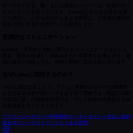
すべての子ども、親、または家族のメンバーは、特定のサイ
クルとニーズを持っています。Lumaはこれらを占星術を通
じて識別し、これらのリズムをより尊重し、日常的な相互作
用を円滑にするためのヒントを提供します。
意識的なコミュニケーション
Lumaは、各性格と年齢に適応したコミュニケーションへと
導き、緊張を軽減し、調和のとれた雰囲気を促進します。彼
女は修正や判断よりも、傾聴と理解に重点を置いています。
なぜLumaに相談するのか？
Lumaに相談することで、子どもと家族のメンバーの感情的
およびエネルギー的ニーズをより深く理解でき、特定の活動
や会話に適した時期を特定でき、そして家族での共生と充実
を最適化することができます。
プライバシーポリシー
利用規約
クッキーポリシー
支払い規約
返金ポリシー
サイトマップ
よくある質問