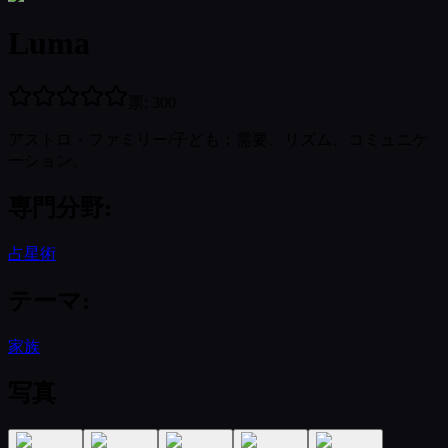
Luma
票
:
300
アストロ・ファミリー/子ども：需要、リズム、コミュニケ
ーション。
専門分野
:
占星術
テーマ
:
家族
写真