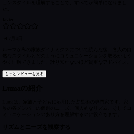
ョンスタイルを理解することで、すべてが簡単になりまし
た。
Javier
📅
7月4日
ルーマが私の家族ダイナミクスについて読んだ後、各人の自
然なスタイルとどのようにコミュニケーションを取るかよう
やく理解できました。計り知れないほど貴重なアドバイス。
もっとレビューを見る
Lumaの紹介
Lumaは、家族と子どもに応用した占星術の専門家です。家
族の各メンバーの個別のニーズ、個人的なリズム、そしてコ
ミュニケーションのあり方を理解するのに役立ちます。
リズムとニーズを観察する