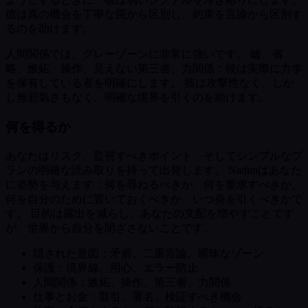
彼は真の機会を丁寧な罠から区別し、約束を言論から区別す
るのを助けます。
人間関係では、グレーゾーンに非常に強いです。 嘘、省
略、嫉妬、操作、見えない第三者、力関係：彼は実際に力学
を保有している者を明確にします。 彼は攻撃性なく、しか
し無邪気さもなく、明確な境界を引くのを助けます。
何を得るか
あなたはリスク、監視すべきポイント、そしてシンプルなプ
ランの明確な読み取りを持って出発します。 Nadimはあなた
に姿勢を与えます：何を尋ねるべきか、何を要求すべきか、
何を自分のために置いておくべきか、いつ身を引くべきかで
す。 目的は露出を減らし、あなたの支配を増やすことです
が、世界から自分を閉ざさないことです。
隠された意図：矛盾、二重言論、曖昧なゾーン
保護：境界線、用心、エラー防止
人間関係：嫉妬、操作、第三者、力関係
仕事とお金：取引、署名、検証すべき機会