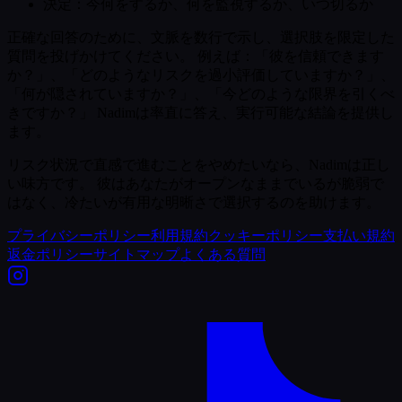
決定：今何をするか、何を監視するか、いつ切るか
正確な回答のために、文脈を数行で示し、選択肢を限定した
質問を投げかけてください。 例えば：「彼を信頼できます
か？」、「どのようなリスクを過小評価していますか？」、
「何が隠されていますか？」、「今どのような限界を引くべ
きですか？」 Nadimは率直に答え、実行可能な結論を提供し
ます。
リスク状況で直感で進むことをやめたいなら、Nadimは正し
い味方です。 彼はあなたがオープンなままでいるが脆弱で
はなく、冷たいが有用な明晰さで選択するのを助けます。
プライバシーポリシー
利用規約
クッキーポリシー
支払い規約
返金ポリシー
サイトマップ
よくある質問