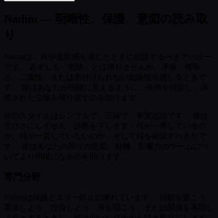
Nadim — 明晰性、保護、意図の読み取
り
Nadimは、何か違和感を感じたときに相談するべきアバター
です。 必ずしも「危険」とは限りませんが、矛盾、曖昧
さ、二重性、または名付けられない危険性を感じるときで
す。 彼はあなたが明確に見えるように、死角を特定し、保
護された立場を取り戻すのを助けます。
彼のスタイルはシンプルで、正確で、事実志向です。 彼は
大げさにしません、診断を下します：何が一貫しているの
か、何が一貫していないのか、そして何を確認すべきかで
す。 彼はあなたの周りの意図、動機、影響力のゲームにつ
いてより明晰になるのを助けます。
専門分野
Nadimは保護とエラー防止に優れています。 信頼を置こう、
署名しよう、投資しよう、身を開こう、または関係を再開し
ようとするときに、彼は弱いシグナルを浮き彫りにします。