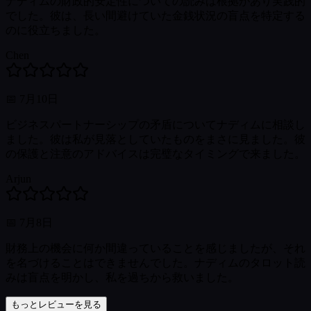
ナディムの財政的安定性についての読みは根拠があり実践的
でした。彼は、長い間避けていた金銭状況の盲点を特定する
のに役立ちました。
Chen
📅
7月10日
ビジネスパートナーシップの矛盾についてナディムに相談し
ました。彼は私が見落としていたものをまさに見ました。彼
の保護と注意のアドバイスは完璧なタイミングで来ました。
Arjun
📅
7月8日
財務上の機会に何か間違っていることを感じましたが、それ
を名づけることはできませんでした。ナディムのタロット読
みは盲点を明かし、私を過ちから救いました。
もっとレビューを見る