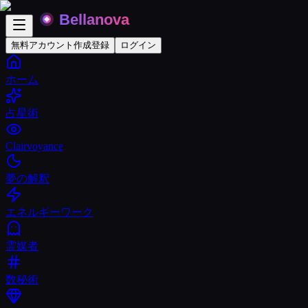
無料アカウント作成
登録
ログイン
ホーム
占星術
Clairvoyance
夢の解釈
エネルギーワーク
霊媒者
数秘術