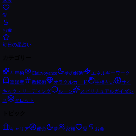
家族
愛
お金
毎日の星占い
カテゴリー
占星術
Clairvoyance
夢の解釈
エネルギーワーク
霊媒者
数秘術
オラクルカード
手相占い
サイ
キック・リーディング
ルーン
スピリチュアルガイダン
ス
タロット
トピック
キャリア
運命
夢
家族
愛
お金