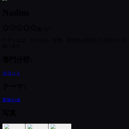
Nadim
票
:
247
ナディムは、サイクル、注意、安定性に特化したタロットを
扱います。
専門分野
:
タロット
テーマ
:
家族
お金
写真