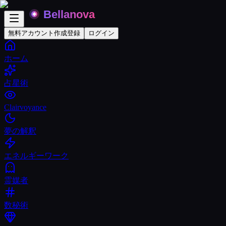
無料アカウント作成
登録
ログイン
ホーム
占星術
Clairvoyance
夢の解釈
エネルギーワーク
霊媒者
数秘術