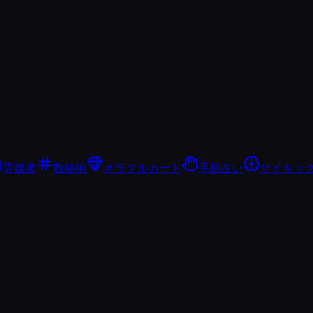
霊媒者
数秘術
オラクルカード
手相占い
サイキッ