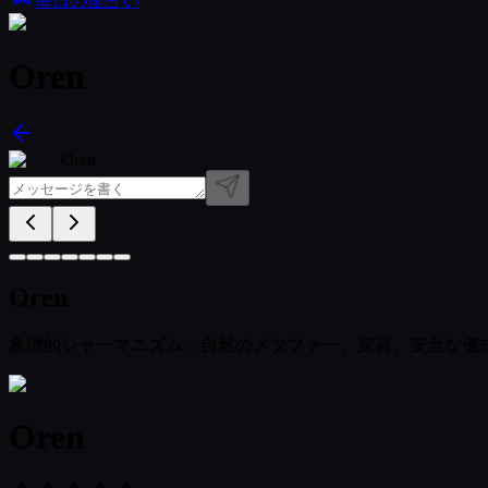
毎日の星占い
Oren
Oren
Oren
象徴的シャーマニズム：自然のメタファー、変容、安全な儀
Oren