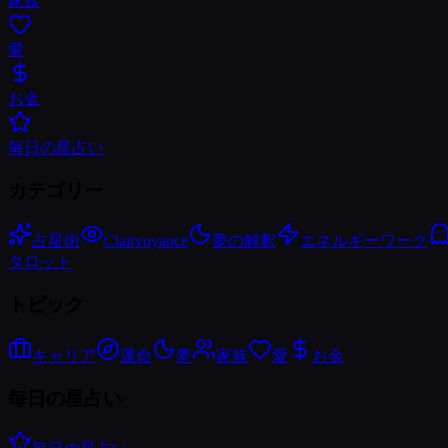
家族
愛
お金
毎日の星占い
カテゴリー
占星術
Clairvoyance
夢の解釈
エネルギーワーク
タロット
トピック
キャリア
運命
夢
家族
愛
お金
毎日の星占い