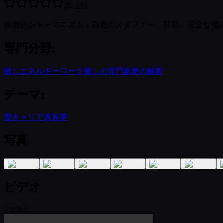
票
:
251
象徴的シャーマニズム：自然のメタファー、変容、安全な儀
専門分野
:
癒し
エネルギーワーク
癒しの専門家
夢の解釈
テーマ
:
愛
キャリア
家族
夢
写真
ビデオ
VIDEO