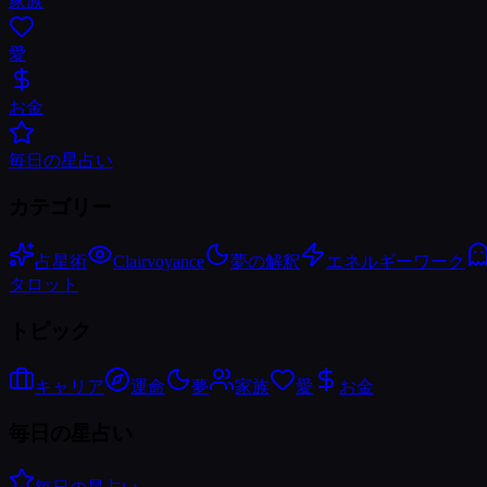
家族
愛
お金
毎日の星占い
カテゴリー
占星術
Clairvoyance
夢の解釈
エネルギーワーク
タロット
トピック
キャリア
運命
夢
家族
愛
お金
毎日の星占い