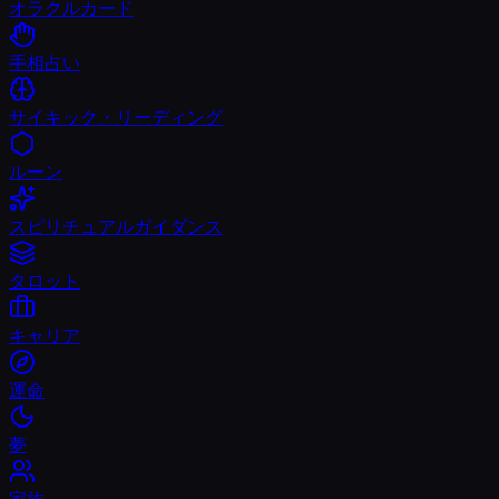
オラクルカード
手相占い
サイキック・リーディング
ルーン
スピリチュアルガイダンス
タロット
キャリア
運命
夢